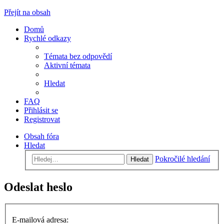
Přejít na obsah
Domů
Rychlé odkazy
Témata bez odpovědí
Aktivní témata
Hledat
FAQ
Přihlásit se
Registrovat
Obsah fóra
Hledat
Pokročilé hledání
Hledat
Odeslat heslo
E-mailová adresa: