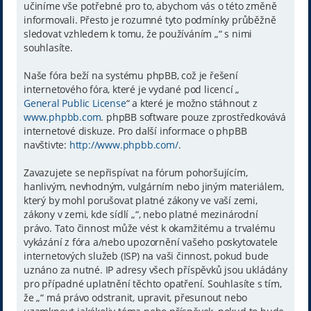
učiníme vše potřebné pro to, abychom vás o této změně
informovali. Přesto je rozumné tyto podmínky průběžně
sledovat vzhledem k tomu, že používáním „“ s nimi
souhlasíte.
Naše fóra beží na systému phpBB, což je řešení
internetového fóra, které je vydané pod licencí „
General Public License
“ a které je možno stáhnout z
www.phpbb.com
. phpBB software pouze zprostředkovává
internetové diskuze. Pro další informace o phpBB
navštivte:
http://www.phpbb.com/
.
Zavazujete se nepřispívat na fórum pohoršujícím,
hanlivým, nevhodným, vulgárním nebo jiným materiálem,
který by mohl porušovat platné zákony ve vaší zemi,
zákony v zemi, kde sídlí „“, nebo platné mezinárodní
právo. Tato činnost může vést k okamžitému a trvalému
vykázání z fóra a/nebo upozornění vašeho poskytovatele
internetových služeb (ISP) na vaši činnost, pokud bude
uznáno za nutné. IP adresy všech příspěvků jsou ukládány
pro případné uplatnění těchto opatření. Souhlasíte s tím,
že „“ má právo odstranit, upravit, přesunout nebo