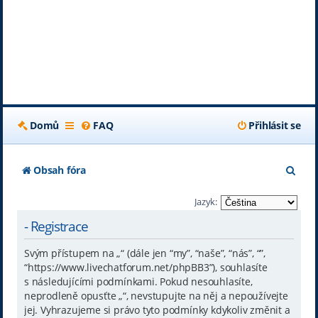
Domů
FAQ
Přihlásit se
H
Obsah fóra
l
Jazyk:
e
- Registrace
d
Svým přístupem na „“ (dále jen “my”, “naše”, “nás”, “”,
a
“https://www.livechatforum.net/phpBB3”), souhlasíte
t
s následujícími podmínkami. Pokud nesouhlasíte,
neprodleně opusťte „“, nevstupujte na něj a nepoužívejte
jej. Vyhrazujeme si právo tyto podmínky kdykoliv změnit a