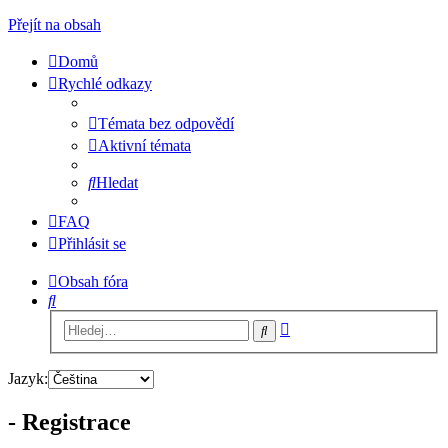
Přejít na obsah
Domů
Rychlé odkazy
Témata bez odpovědí
Aktivní témata
Hledat
FAQ
Přihlásit se
Obsah fóra
Hledat
Pokročilé
Hledat
hledání
Jazyk:
- Registrace