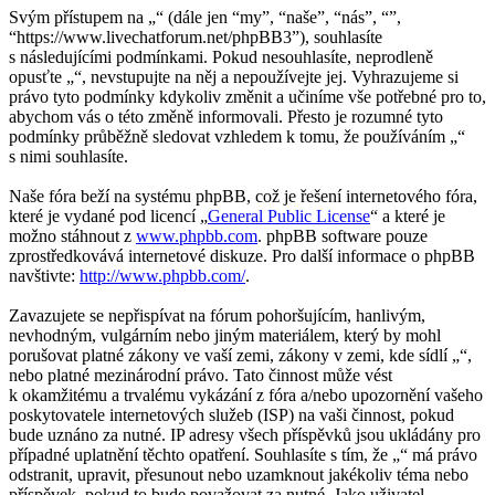
Svým přístupem na „“ (dále jen “my”, “naše”, “nás”, “”,
“https://www.livechatforum.net/phpBB3”), souhlasíte
s následujícími podmínkami. Pokud nesouhlasíte, neprodleně
opusťte „“, nevstupujte na něj a nepoužívejte jej. Vyhrazujeme si
právo tyto podmínky kdykoliv změnit a učiníme vše potřebné pro to,
abychom vás o této změně informovali. Přesto je rozumné tyto
podmínky průběžně sledovat vzhledem k tomu, že používáním „“
s nimi souhlasíte.
Naše fóra beží na systému phpBB, což je řešení internetového fóra,
které je vydané pod licencí „
General Public License
“ a které je
možno stáhnout z
www.phpbb.com
. phpBB software pouze
zprostředkovává internetové diskuze. Pro další informace o phpBB
navštivte:
http://www.phpbb.com/
.
Zavazujete se nepřispívat na fórum pohoršujícím, hanlivým,
nevhodným, vulgárním nebo jiným materiálem, který by mohl
porušovat platné zákony ve vaší zemi, zákony v zemi, kde sídlí „“,
nebo platné mezinárodní právo. Tato činnost může vést
k okamžitému a trvalému vykázání z fóra a/nebo upozornění vašeho
poskytovatele internetových služeb (ISP) na vaši činnost, pokud
bude uznáno za nutné. IP adresy všech příspěvků jsou ukládány pro
případné uplatnění těchto opatření. Souhlasíte s tím, že „“ má právo
odstranit, upravit, přesunout nebo uzamknout jakékoliv téma nebo
příspěvek, pokud to bude považovat za nutné. Jako uživatel