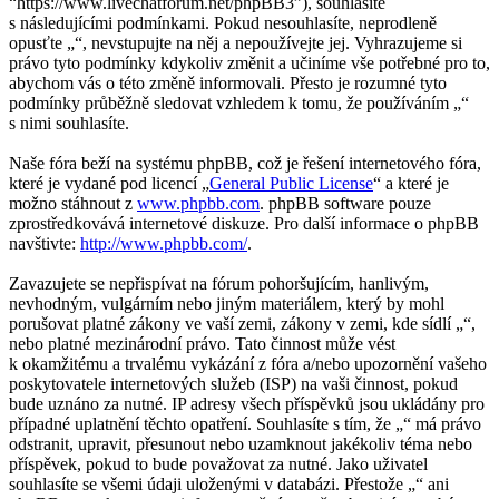
“https://www.livechatforum.net/phpBB3”), souhlasíte
s následujícími podmínkami. Pokud nesouhlasíte, neprodleně
opusťte „“, nevstupujte na něj a nepoužívejte jej. Vyhrazujeme si
právo tyto podmínky kdykoliv změnit a učiníme vše potřebné pro to,
abychom vás o této změně informovali. Přesto je rozumné tyto
podmínky průběžně sledovat vzhledem k tomu, že používáním „“
s nimi souhlasíte.
Naše fóra beží na systému phpBB, což je řešení internetového fóra,
které je vydané pod licencí „
General Public License
“ a které je
možno stáhnout z
www.phpbb.com
. phpBB software pouze
zprostředkovává internetové diskuze. Pro další informace o phpBB
navštivte:
http://www.phpbb.com/
.
Zavazujete se nepřispívat na fórum pohoršujícím, hanlivým,
nevhodným, vulgárním nebo jiným materiálem, který by mohl
porušovat platné zákony ve vaší zemi, zákony v zemi, kde sídlí „“,
nebo platné mezinárodní právo. Tato činnost může vést
k okamžitému a trvalému vykázání z fóra a/nebo upozornění vašeho
poskytovatele internetových služeb (ISP) na vaši činnost, pokud
bude uznáno za nutné. IP adresy všech příspěvků jsou ukládány pro
případné uplatnění těchto opatření. Souhlasíte s tím, že „“ má právo
odstranit, upravit, přesunout nebo uzamknout jakékoliv téma nebo
příspěvek, pokud to bude považovat za nutné. Jako uživatel
souhlasíte se všemi údaji uloženými v databázi. Přestože „“ ani