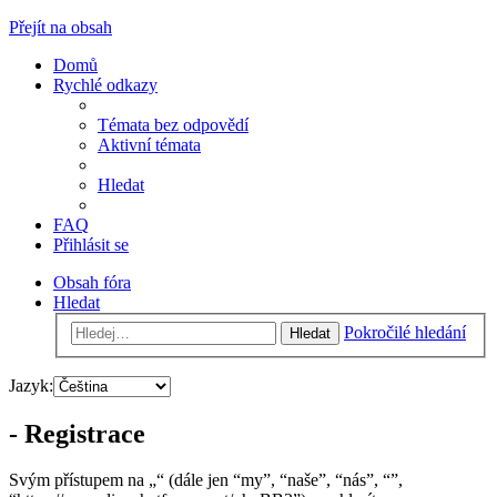
Přejít na obsah
Domů
Rychlé odkazy
Témata bez odpovědí
Aktivní témata
Hledat
FAQ
Přihlásit se
Obsah fóra
Hledat
Pokročilé hledání
Hledat
Jazyk:
- Registrace
Svým přístupem na „“ (dále jen “my”, “naše”, “nás”, “”,