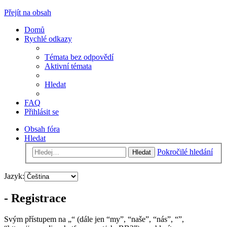
Přejít na obsah
Domů
Rychlé odkazy
Témata bez odpovědí
Aktivní témata
Hledat
FAQ
Přihlásit se
Obsah fóra
Hledat
Pokročilé hledání
Hledat
Jazyk:
- Registrace
Svým přístupem na „“ (dále jen “my”, “naše”, “nás”, “”,