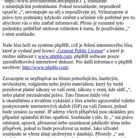
“https://www.livechatforum.net/phpBB3”), souhlasíte
s následujícími podmínkami. Pokud nesouhlasíte, neprodleně
opusťte „“, nevstupujte na něj a nepoužívejte jej. Vyhrazujeme si
právo tyto podmínky kdykoliv změnit a učiníme vše potřebné pro to,
abychom vás o této změně informovali. Přesto je rozumné tyto
podmínky průběžně sledovat vzhledem k tomu, že používáním „“
s nimi souhlasíte.
Naše fóra beží na systému phpBB, což je řešení internetového fóra,
které je vydané pod licencí „
General Public License
“ a které je
možno stáhnout z
www.phpbb.com
. phpBB software pouze
zprostředkovává internetové diskuze. Pro další informace o phpBB
navštivte:
http://www.phpbb.com/
.
Zavazujete se nepřispívat na fórum pohoršujícím, hanlivým,
nevhodným, vulgárním nebo jiným materiálem, který by mohl
porušovat platné zákony ve vaší zemi, zákony v zemi, kde sídlí „“,
nebo platné mezinárodní právo. Tato činnost může vést
k okamžitému a trvalému vykázání z fóra a/nebo upozornění vašeho
poskytovatele internetových služeb (ISP) na vaši činnost, pokud
bude uznáno za nutné. IP adresy všech příspěvků jsou ukládány pro
případné uplatnění těchto opatření. Souhlasíte s tím, že „“ má právo
odstranit, upravit, přesunout nebo uzamknout jakékoliv téma nebo
příspěvek, pokud to bude považovat za nutné. Jako uživatel
souhlasíte se všemi údaji uloženými v databázi. Přestože „“ ani