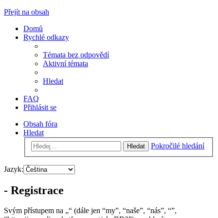
Přejít na obsah
Domů
Rychlé odkazy
Témata bez odpovědí
Aktivní témata
Hledat
FAQ
Přihlásit se
Obsah fóra
Hledat
Pokročilé hledání
Hledat
Jazyk:
- Registrace
Svým přístupem na „“ (dále jen “my”, “naše”, “nás”, “”,