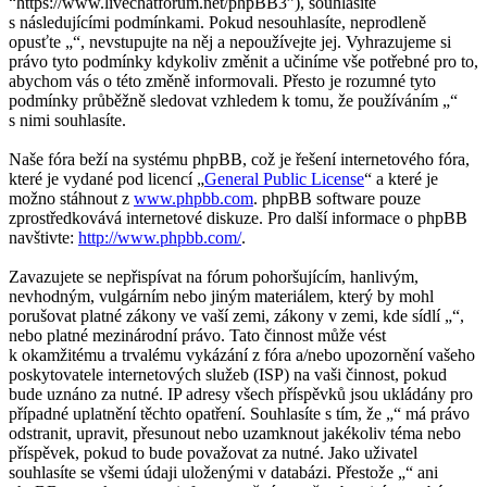
“https://www.livechatforum.net/phpBB3”), souhlasíte
s následujícími podmínkami. Pokud nesouhlasíte, neprodleně
opusťte „“, nevstupujte na něj a nepoužívejte jej. Vyhrazujeme si
právo tyto podmínky kdykoliv změnit a učiníme vše potřebné pro to,
abychom vás o této změně informovali. Přesto je rozumné tyto
podmínky průběžně sledovat vzhledem k tomu, že používáním „“
s nimi souhlasíte.
Naše fóra beží na systému phpBB, což je řešení internetového fóra,
které je vydané pod licencí „
General Public License
“ a které je
možno stáhnout z
www.phpbb.com
. phpBB software pouze
zprostředkovává internetové diskuze. Pro další informace o phpBB
navštivte:
http://www.phpbb.com/
.
Zavazujete se nepřispívat na fórum pohoršujícím, hanlivým,
nevhodným, vulgárním nebo jiným materiálem, který by mohl
porušovat platné zákony ve vaší zemi, zákony v zemi, kde sídlí „“,
nebo platné mezinárodní právo. Tato činnost může vést
k okamžitému a trvalému vykázání z fóra a/nebo upozornění vašeho
poskytovatele internetových služeb (ISP) na vaši činnost, pokud
bude uznáno za nutné. IP adresy všech příspěvků jsou ukládány pro
případné uplatnění těchto opatření. Souhlasíte s tím, že „“ má právo
odstranit, upravit, přesunout nebo uzamknout jakékoliv téma nebo
příspěvek, pokud to bude považovat za nutné. Jako uživatel
souhlasíte se všemi údaji uloženými v databázi. Přestože „“ ani