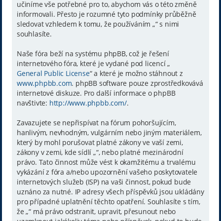
učiníme vše potřebné pro to, abychom vás o této změně
informovali. Přesto je rozumné tyto podmínky průběžně
sledovat vzhledem k tomu, že používáním „“ s nimi
souhlasíte.
Naše fóra beží na systému phpBB, což je řešení
internetového fóra, které je vydané pod licencí „
General Public License
“ a které je možno stáhnout z
www.phpbb.com
. phpBB software pouze zprostředkovává
internetové diskuze. Pro další informace o phpBB
navštivte:
http://www.phpbb.com/
.
Zavazujete se nepřispívat na fórum pohoršujícím,
hanlivým, nevhodným, vulgárním nebo jiným materiálem,
který by mohl porušovat platné zákony ve vaší zemi,
zákony v zemi, kde sídlí „“, nebo platné mezinárodní
právo. Tato činnost může vést k okamžitému a trvalému
vykázání z fóra a/nebo upozornění vašeho poskytovatele
internetových služeb (ISP) na vaši činnost, pokud bude
uznáno za nutné. IP adresy všech příspěvků jsou ukládány
pro případné uplatnění těchto opatření. Souhlasíte s tím,
že „“ má právo odstranit, upravit, přesunout nebo