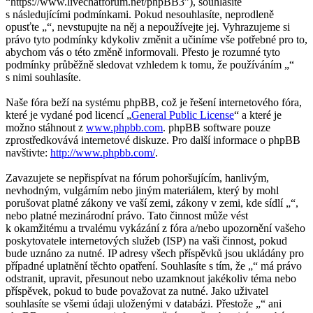
“https://www.livechatforum.net/phpBB3”), souhlasíte
s následujícími podmínkami. Pokud nesouhlasíte, neprodleně
opusťte „“, nevstupujte na něj a nepoužívejte jej. Vyhrazujeme si
právo tyto podmínky kdykoliv změnit a učiníme vše potřebné pro to,
abychom vás o této změně informovali. Přesto je rozumné tyto
podmínky průběžně sledovat vzhledem k tomu, že používáním „“
s nimi souhlasíte.
Naše fóra beží na systému phpBB, což je řešení internetového fóra,
které je vydané pod licencí „
General Public License
“ a které je
možno stáhnout z
www.phpbb.com
. phpBB software pouze
zprostředkovává internetové diskuze. Pro další informace o phpBB
navštivte:
http://www.phpbb.com/
.
Zavazujete se nepřispívat na fórum pohoršujícím, hanlivým,
nevhodným, vulgárním nebo jiným materiálem, který by mohl
porušovat platné zákony ve vaší zemi, zákony v zemi, kde sídlí „“,
nebo platné mezinárodní právo. Tato činnost může vést
k okamžitému a trvalému vykázání z fóra a/nebo upozornění vašeho
poskytovatele internetových služeb (ISP) na vaši činnost, pokud
bude uznáno za nutné. IP adresy všech příspěvků jsou ukládány pro
případné uplatnění těchto opatření. Souhlasíte s tím, že „“ má právo
odstranit, upravit, přesunout nebo uzamknout jakékoliv téma nebo
příspěvek, pokud to bude považovat za nutné. Jako uživatel
souhlasíte se všemi údaji uloženými v databázi. Přestože „“ ani