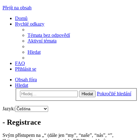
Přejít na obsah
Domů
Rychlé odkazy
Témata bez odpovědí
Aktivní témata
Hledat
FAQ
Přihlásit se
Obsah fóra
Hledat
Pokročilé hledání
Hledat
Jazyk:
- Registrace
Svým přístupem na „“ (dále jen “my”, “naše”, “nás”, “”,