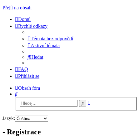
Přejít na obsah
Domů
Rychlé odkazy
Témata bez odpovědí
Aktivní témata
Hledat
FAQ
Přihlásit se
Obsah fóra
Hledat
Pokročilé
Hledat
hledání
Jazyk:
- Registrace