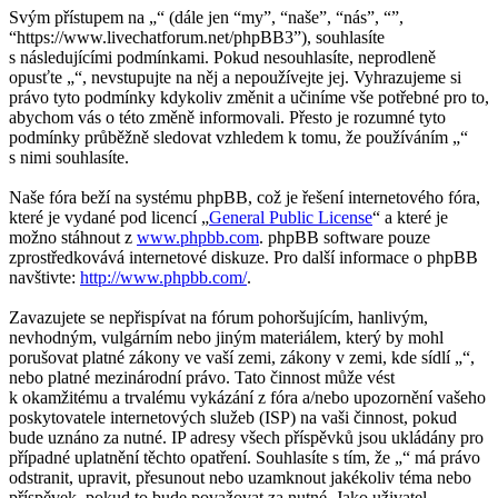
Svým přístupem na „“ (dále jen “my”, “naše”, “nás”, “”,
“https://www.livechatforum.net/phpBB3”), souhlasíte
s následujícími podmínkami. Pokud nesouhlasíte, neprodleně
opusťte „“, nevstupujte na něj a nepoužívejte jej. Vyhrazujeme si
právo tyto podmínky kdykoliv změnit a učiníme vše potřebné pro to,
abychom vás o této změně informovali. Přesto je rozumné tyto
podmínky průběžně sledovat vzhledem k tomu, že používáním „“
s nimi souhlasíte.
Naše fóra beží na systému phpBB, což je řešení internetového fóra,
které je vydané pod licencí „
General Public License
“ a které je
možno stáhnout z
www.phpbb.com
. phpBB software pouze
zprostředkovává internetové diskuze. Pro další informace o phpBB
navštivte:
http://www.phpbb.com/
.
Zavazujete se nepřispívat na fórum pohoršujícím, hanlivým,
nevhodným, vulgárním nebo jiným materiálem, který by mohl
porušovat platné zákony ve vaší zemi, zákony v zemi, kde sídlí „“,
nebo platné mezinárodní právo. Tato činnost může vést
k okamžitému a trvalému vykázání z fóra a/nebo upozornění vašeho
poskytovatele internetových služeb (ISP) na vaši činnost, pokud
bude uznáno za nutné. IP adresy všech příspěvků jsou ukládány pro
případné uplatnění těchto opatření. Souhlasíte s tím, že „“ má právo
odstranit, upravit, přesunout nebo uzamknout jakékoliv téma nebo
příspěvek, pokud to bude považovat za nutné. Jako uživatel