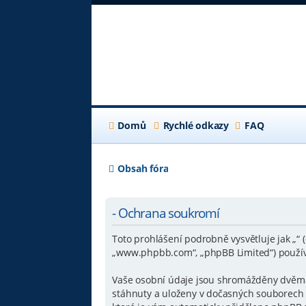
Domů
Rychlé odkazy
FAQ
Obsah fóra
- Ochrana soukromí
Toto prohlášení podrobně vysvětluje jak „“ 
„www.phpbb.com“, „phpBB Limited“) použív
Vaše osobní údaje jsou shromážděny dvěma z
stáhnuty a uloženy v dočasných souborech v