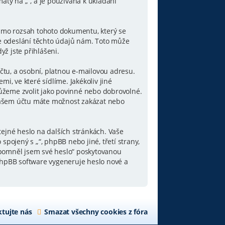
aty na „“, a je používána k ukládání
mimo rozsah tohoto dokumentu, který se
e odeslání těchto údajů nám. Toto může
yž jste přihlášeni.
čtu, a osobní, platnou e-mailovou adresu.
i, ve které sídlíme. Jakékoliv jiné
ůžeme zvolit jako povinné nebo dobrovolné.
 vašem účtu máte možnost zakázat nebo
tejné heslo na dalších stránkách. Vaše
pojený s „“, phpBB nebo jiné, třetí strany,
apomněl jsem své heslo“ poskytovanou
hpBB software vygeneruje heslo nové a
tujte nás
Smazat všechny cookies z fóra