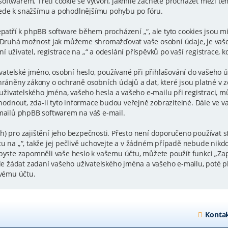
ftwarem. Třetí cookie se vytvoří, jakmile začnete procházet mezi tém
ž vede k snažšímu a pohodlnějšímu pohybu po fóru.
nepatří k phpBB software během procházení „“, ale tyto cookies jsou 
B. Druhá možnost jak můžeme shromažďovat vaše osobní údaje, je vaš
uživatel, registrace na „“ a odeslání příspěvků po vaší registrace, kd
telské jméno, osobní heslo, používané při přihlašování do vašeho ú
hráněny zákony o ochraně osobních údajů a dat, které jsou platné v zem
živatelského jména, vašeho hesla a vašeho e-mailu při registraci, m
odnout, zda-li tyto informace budou veřejně zobrazitelné. Dále ve
-mailů phpBB softwarem na váš e-mail.
h) pro zajištění jeho bezpečnosti. Přesto není doporučeno používat s
u na „“, takže jej pečlivě uchovejte a v žádném případě nebude nikdo s
e byste zapomněli vaše heslo k vašemu účtu, můžete použít funkci „Z
 žádat zadaní vašeho uživatelského jména a vašeho e-mailu, poté p
svému účtu.
Kontak