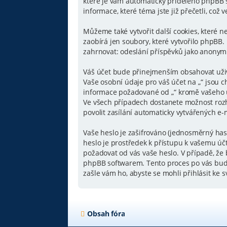
které je vám automaticky přiděleno phpBB so
informace, které téma jste již přečetli, co
Můžeme také vytvořit další cookies, které 
zaobírá jen soubory, které vytvořilo phpB
zahrnovat: odeslání příspěvků jako anonymní 
Váš účet bude přinejmenším obsahovat uživa
Vaše osobní údaje pro váš účet na „“ jsou c
informace požadované od „“ kromě vašeho u
Ve všech případech dostanete možnost rozh
povolit zasílání automaticky vytvářených e
Vaše heslo je zašifrováno (jednosměrný has
heslo je prostředek k přístupu k vašemu účt
požadovat od vás vaše heslo. V případě, ž
phpBB softwarem. Tento proces po vás bude
zašle vám ho, abyste se mohli přihlásit ke 
Obsah fóra