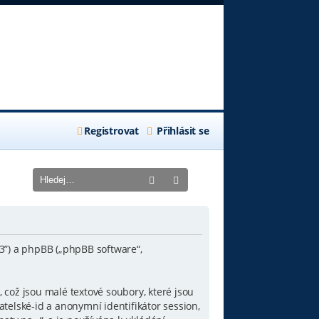
Registrovat
Přihlásit se
Hledat
Pokročilé hledání
B3”) a phpBB („phpBB software“,
což jsou malé textové soubory, které jsou
telské-id a anonymní identifikátor session,