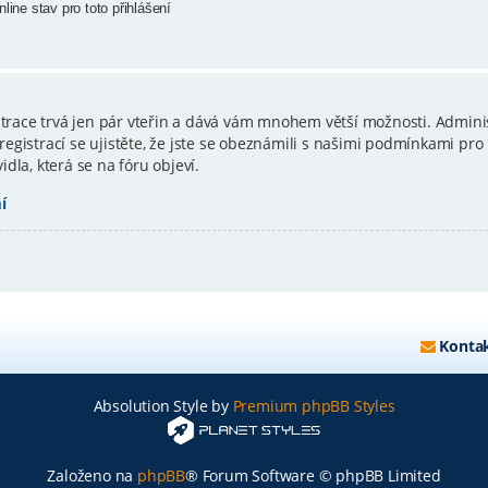
line stav pro toto přihlášení
istrace trvá jen pár vteřin a dává vám mnohem větší možnosti. Admini
gistrací se ujistěte, že jste se obeznámili s našimi podmínkami pro p
vidla, která se na fóru objeví.
í
Kontak
Absolution Style by
Premium phpBB Styles
Založeno na
phpBB
® Forum Software © phpBB Limited