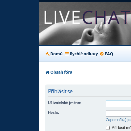
Domů
Rychlé odkazy
FAQ
Obsah fóra
Přihlásit se
Uživatelské jméno:
Heslo:
Zapomněl(a) j
Přihlásit m