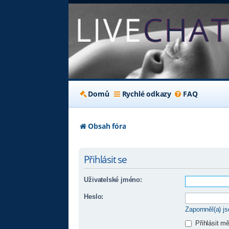
Domů
Rychlé odkazy
FAQ
Obsah fóra
Přihlásit se
Uživatelské jméno:
Heslo:
Zapomněl(a) j
Přihlásit m