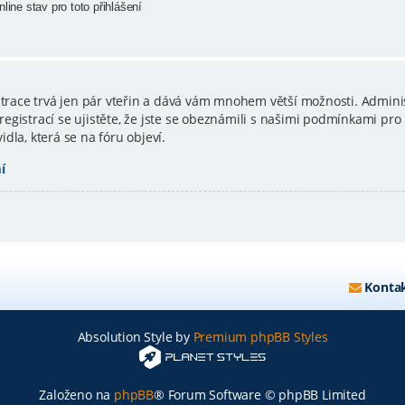
line stav pro toto přihlášení
istrace trvá jen pár vteřin a dává vám mnohem větší možnosti. Admini
gistrací se ujistěte, že jste se obeznámili s našimi podmínkami pro p
vidla, která se na fóru objeví.
í
Kontak
Absolution Style by
Premium phpBB Styles
Založeno na
phpBB
® Forum Software © phpBB Limited