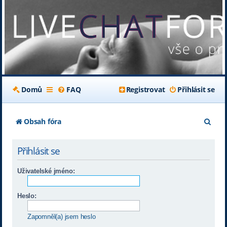
Domů
FAQ
Registrovat
Přihlásit se
H
Obsah fóra
l
Přihlásit se
e
d
Uživatelské jméno:
a
Heslo:
t
Zapomněl(a) jsem heslo