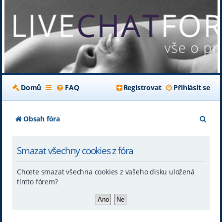
Domů
FAQ
Registrovat
Přihlásit se
H
Obsah fóra
l
Smazat všechny cookies z fóra
e
d
Chcete smazat všechna cookies z vašeho disku uložená
a
tímto fórem?
t