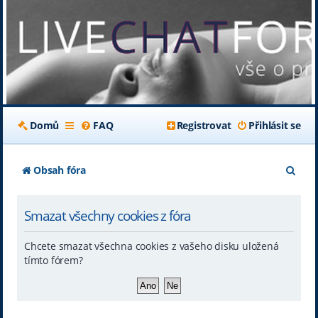
Domů
FAQ
Registrovat
Přihlásit se
H
Obsah fóra
l
Smazat všechny cookies z fóra
e
d
Chcete smazat všechna cookies z vašeho disku uložená
a
tímto fórem?
t