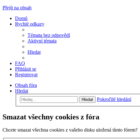
Přejít na obsah
Domů
Rychlé odkazy
Témata bez odpovědí
Aktivní témata
Hledat
FAQ
Přihlásit se
Registrovat
Obsah fóra
Hledat
Pokročilé hledání
Hledat
Smazat všechny cookies z fóra
Chcete smazat všechna cookies z vašeho disku uložená tímto fórem?