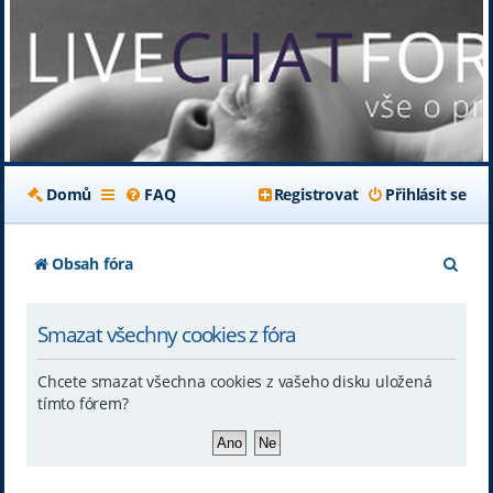
Domů
FAQ
Registrovat
Přihlásit se
H
Obsah fóra
l
Smazat všechny cookies z fóra
e
d
Chcete smazat všechna cookies z vašeho disku uložená
a
tímto fórem?
t