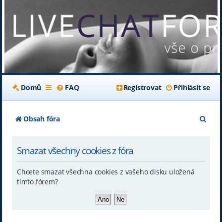
Domů
FAQ
Registrovat
Přihlásit se
H
Obsah fóra
l
Smazat všechny cookies z fóra
e
d
Chcete smazat všechna cookies z vašeho disku uložená
a
tímto fórem?
t