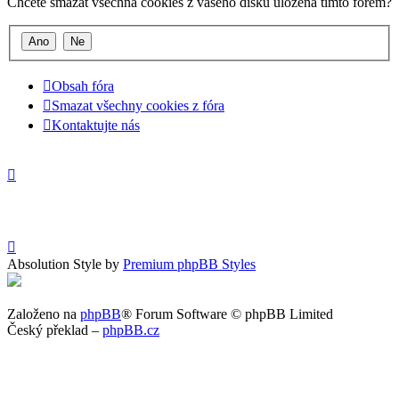
Chcete smazat všechna cookies z vašeho disku uložená tímto fórem?
Obsah fóra
Smazat všechny cookies z fóra
Kontaktujte nás
Absolution Style by
Premium phpBB Styles
Založeno na
phpBB
® Forum Software © phpBB Limited
Český překlad –
phpBB.cz