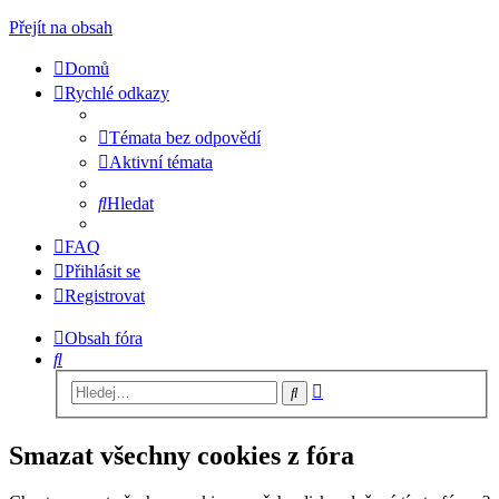
Přejít na obsah
Domů
Rychlé odkazy
Témata bez odpovědí
Aktivní témata
Hledat
FAQ
Přihlásit se
Registrovat
Obsah fóra
Hledat
Pokročilé
Hledat
hledání
Smazat všechny cookies z fóra