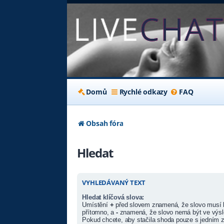
Domů
Rychlé odkazy
FAQ
Obsah fóra
Hledat
VYHLEDÁVANÝ TEXT
Hledat klíčová slova:
Umístění
+
před slovem znamená, že slovo musí 
přítomno, a
-
znamená, že slovo nemá být ve výsl
Pokud chcete, aby stačila shoda pouze s jedním z