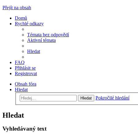
Přejít na obsah
Domů
Rychlé odkazy
Témata bez odpovědí
Aktivní témata
Hledat
FAQ
Přihlásit se
Registrovat
Obsah fóra
Hledat
Pokročilé hledání
Hledat
Hledat
Vyhledávaný text