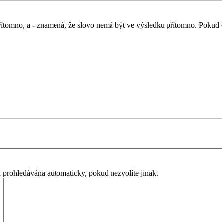
řítomno, a
-
znamená, že slovo nemá být ve výsledku přítomno. Pokud chc
u prohledávána automaticky, pokud nezvolíte jinak.