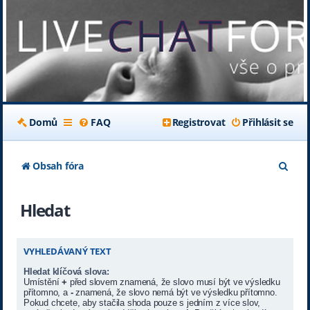
Domů
FAQ
Registrovat
Přihlásit se
H
Obsah fóra
l
Hledat
e
d
a
VYHLEDÁVANÝ TEXT
t
Hledat klíčová slova:
Umístění
+
před slovem znamená, že slovo musí být ve výsledku
přítomno, a
-
znamená, že slovo nemá být ve výsledku přítomno.
Pokud chcete, aby stačila shoda pouze s jedním z více slov,