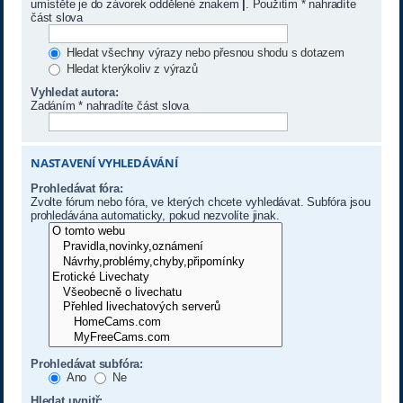
umístěte je do závorek oddělené znakem
|
. Použitím * nahradíte
část slova
Hledat všechny výrazy nebo přesnou shodu s dotazem
Hledat kterýkoliv z výrazů
Vyhledat autora:
Zadáním * nahradíte část slova
NASTAVENÍ VYHLEDÁVÁNÍ
Prohledávat fóra:
Zvolte fórum nebo fóra, ve kterých chcete vyhledávat. Subfóra jsou
prohledávána automaticky, pokud nezvolíte jinak.
Prohledávat subfóra:
Ano
Ne
Hledat uvnitř: