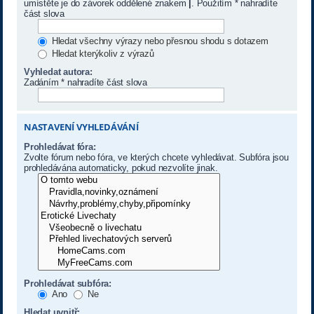
umístěte je do závorek oddělené znakem
|
. Použitím * nahradíte
část slova
Hledat všechny výrazy nebo přesnou shodu s dotazem
Hledat kterýkoliv z výrazů
Vyhledat autora:
Zadáním * nahradíte část slova
NASTAVENÍ VYHLEDÁVÁNÍ
Prohledávat fóra:
Zvolte fórum nebo fóra, ve kterých chcete vyhledávat. Subfóra jsou
prohledávána automaticky, pokud nezvolíte jinak.
Prohledávat subfóra:
Ano
Ne
Hledat uvnitř: