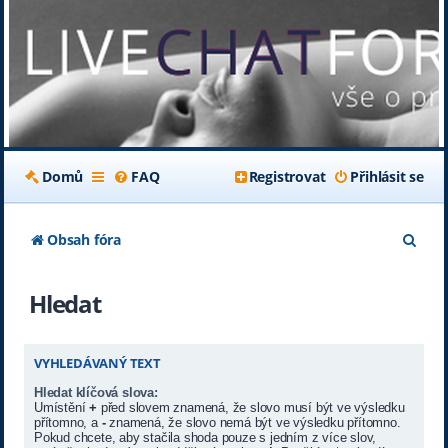
Domů
FAQ
Registrovat
Přihlásit se
H
Obsah fóra
l
Hledat
e
d
a
VYHLEDÁVANÝ TEXT
t
Hledat klíčová slova:
Umístění
+
před slovem znamená, že slovo musí být ve výsledku
přítomno, a
-
znamená, že slovo nemá být ve výsledku přítomno.
Pokud chcete, aby stačila shoda pouze s jedním z více slov,