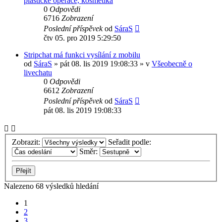
plastické operace, kosmetika
0
Odpovědi
6716
Zobrazení
Poslední příspěvek
od
SáraS
čtv 05. pro 2019 5:29:50
Stripchat má funkci vysílání z mobilu
od
SáraS
»
pát 08. lis 2019 19:08:33
» v
Všeobecně o
livechatu
0
Odpovědi
6612
Zobrazení
Poslední příspěvek
od
SáraS
pát 08. lis 2019 19:08:33
Zobrazit:
Seřadit podle:
Směr:
Nalezeno 68 výsledků hledání
1
2
3