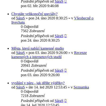
Poslední příspěvek
od
SáraS
pon 02. bře 2020 9:46:08
Chystáte velikonoční speciály?
od
SáraS
»
pon 24. úno 2020 8:30:25
» v
Všeobecně o
livechatu
0
Odpovědi
7562
Zobrazení
Poslední příspěvek
od
SáraS
pon 24. úno 2020 8:30:25
Města, která nabízí kamenné studio
od
SáraS
»
pon 03. úno 2020 9:26:00
» v
Recenze
kamenných a internetových studií
0
Odpovědi
20941
Zobrazení
Poslední příspěvek
od
SáraS
pon 03. úno 2020 9:26:00
vysílání v páru - jak dělíte výdělky?
od
SáraS
»
úte 14. led 2020 12:53:45
» v
Seznamka
0
Odpovědi
7218
Zobrazení
Poslední příspěvek
od
SáraS
úte 14. led 2020 12:53:45