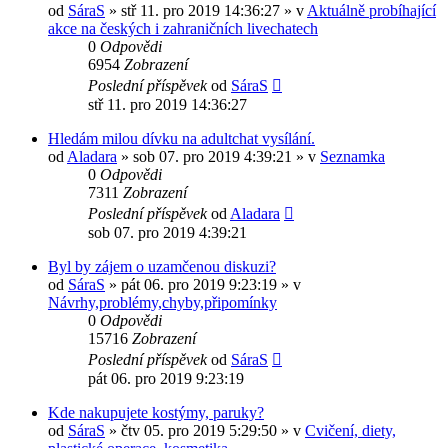
od
SáraS
»
stř 11. pro 2019 14:36:27
» v
Aktuálně probíhající
akce na českých i zahraničních livechatech
0
Odpovědi
6954
Zobrazení
Poslední příspěvek
od
SáraS
stř 11. pro 2019 14:36:27
Hledám milou dívku na adultchat vysílání.
od
Aladara
»
sob 07. pro 2019 4:39:21
» v
Seznamka
0
Odpovědi
7311
Zobrazení
Poslední příspěvek
od
Aladara
sob 07. pro 2019 4:39:21
Byl by zájem o uzamčenou diskuzi?
od
SáraS
»
pát 06. pro 2019 9:23:19
» v
Návrhy,problémy,chyby,připomínky
0
Odpovědi
15716
Zobrazení
Poslední příspěvek
od
SáraS
pát 06. pro 2019 9:23:19
Kde nakupujete kostýmy, paruky?
od
SáraS
»
čtv 05. pro 2019 5:29:50
» v
Cvičení, diety,