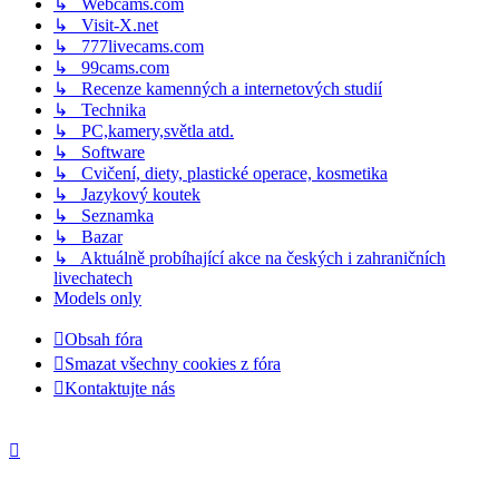
↳ Webcams.com
↳ Visit-X.net
↳ 777livecams.com
↳ 99cams.com
↳ Recenze kamenných a internetových studií
↳ Technika
↳ PC,kamery,světla atd.
↳ Software
↳ Cvičení, diety, plastické operace, kosmetika
↳ Jazykový koutek
↳ Seznamka
↳ Bazar
↳ Aktuálně probíhající akce na českých i zahraničních
livechatech
Models only
Obsah fóra
Smazat všechny cookies z fóra
Kontaktujte nás