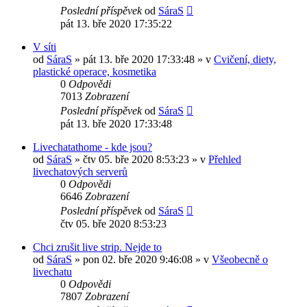
Poslední příspěvek
od
SáraS
pát 13. bře 2020 17:35:22
V síti
od
SáraS
»
pát 13. bře 2020 17:33:48
» v
Cvičení, diety,
plastické operace, kosmetika
0
Odpovědi
7013
Zobrazení
Poslední příspěvek
od
SáraS
pát 13. bře 2020 17:33:48
Livechatathome - kde jsou?
od
SáraS
»
čtv 05. bře 2020 8:53:23
» v
Přehled
livechatových serverů
0
Odpovědi
6646
Zobrazení
Poslední příspěvek
od
SáraS
čtv 05. bře 2020 8:53:23
Chci zrušit live strip. Nejde to
od
SáraS
»
pon 02. bře 2020 9:46:08
» v
Všeobecně o
livechatu
0
Odpovědi
7807
Zobrazení