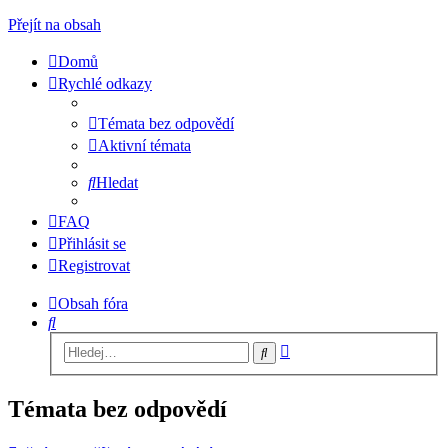
Přejít na obsah
Domů
Rychlé odkazy
Témata bez odpovědí
Aktivní témata
Hledat
FAQ
Přihlásit se
Registrovat
Obsah fóra
Hledat
Pokročilé
Hledat
hledání
Témata bez odpovědí