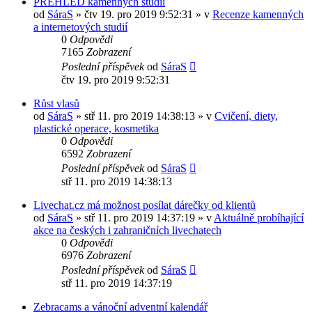
PŘEHLED kamenných studií
od
SáraS
»
čtv 19. pro 2019 9:52:31
» v
Recenze kamenných
a internetových studií
0
Odpovědi
7165
Zobrazení
Poslední příspěvek
od
SáraS
čtv 19. pro 2019 9:52:31
Růst vlasů
od
SáraS
»
stř 11. pro 2019 14:38:13
» v
Cvičení, diety,
plastické operace, kosmetika
0
Odpovědi
6592
Zobrazení
Poslední příspěvek
od
SáraS
stř 11. pro 2019 14:38:13
Livechat.cz má možnost posílat dárečky od klientů
od
SáraS
»
stř 11. pro 2019 14:37:19
» v
Aktuálně probíhající
akce na českých i zahraničních livechatech
0
Odpovědi
6976
Zobrazení
Poslední příspěvek
od
SáraS
stř 11. pro 2019 14:37:19
Zebracams a vánoční adventní kalendář