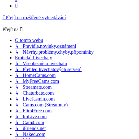
Další
Přejít na rozšířené vyhledávání
Přejít na
O tomto webu
↳ Pravidla,novinky,oznámení
↳ Návrhy,problémy,chyby,připomínky
Erotické Livechaty
↳ Všeobecně o livechatu
↳ Přehled livechatových serverů
↳ HomeCams.com
↳ MyFreeCams.com
↳ Streamate.com
↳ Chaturbate.com
↳ LiveJasmin.com
↳ Cams.com (Streamray)
↳ Flirt4Free.com
↳ ImLive.com
↳ Cam4.com
↳ iFriends.net
↳ Naked.com