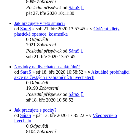
8099
Zobrazení
Poslední příspěvek
od
SáraS
pát 27. bře 2020 10:11:30
Jak pracujete v této situaci?
od
SáraS
»
sob 21. bře 2020 13:57:45
» v
Cvičení, diety,
plastické operace, kosmetika
0
Odpovědi
7921
Zobrazení
Poslední příspěvek
od
SáraS
sob 21. bře 2020 13:57:45
Novinky na livechatech - aktuálně!
od
SáraS
»
stř 18. bře 2020 10:58:52
» v
Aktuálně probíhající
akce na českých i zahraničních livechatech
0
Odpovědi
19190
Zobrazení
Poslední příspěvek
od
SáraS
stř 18. bře 2020 10:58:52
Jak pracujete s pocity?
od
SáraS
»
pát 13. bře 2020 17:35:22
» v
Všeobecně o
livechatu
0
Odpovědi
8104
Zobrazení