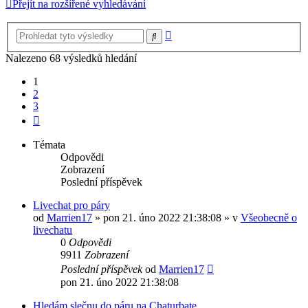
Přejít na rozšířené vyhledávání
Pokročilé
Hledat
hledání
Nalezeno 68 výsledků hledání
1
2
3
Další
Témata
Odpovědi
Zobrazení
Poslední příspěvek
Livechat pro páry
od
Marrien17
»
pon 21. úno 2022 21:38:08
» v
Všeobecně o
livechatu
0
Odpovědi
9911
Zobrazení
Poslední příspěvek
od
Marrien17
pon 21. úno 2022 21:38:08
Hledám slečnu do páru na Chaturbate