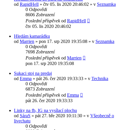
od
RapidHell
»
čtv 05. lis 2020 20:46:02
» v
Seznamka
0
Odpovědi
8606
Zobrazení
Poslední příspěvek
od
RapidHell
čtv 05. lis 2020 20:46:02
Hledám kamarádku
od
Marrien
»
pon 17. srp 2020 19:35:08
» v
Seznamka
0
Odpovědi
7698
Zobrazení
Poslední příspěvek
od
Marrien
pon 17. srp 2020 19:35:08
Sukaci stoj na predaj
od
Emma
»
pát 26. čer 2020 19:33:33
» v
Technika
0
Odpovědi
6873
Zobrazení
Poslední příspěvek
od
Emma
pát 26. čer 2020 19:33:33
Linky na fb, IG na vysílací plochu
od
SáraS
»
pát 27. bře 2020 10:11:30
» v
Všeobecně o
livechatu
0
Odpovědi