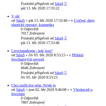
Poslední příspěvek
od
SáraS
pát 13. bře 2020 17:35:22
V síti
od
SáraS
»
pát 13. bře 2020 17:33:48
» v
Cvičení, diety,
plastické operace, kosmetika
0
Odpovědi
7017
Zobrazení
Poslední příspěvek
od
SáraS
pát 13. bře 2020 17:33:48
Livechatathome - kde jsou?
od
SáraS
»
čtv 05. bře 2020 8:53:23
» v
Přehled
livechatových serverů
0
Odpovědi
6646
Zobrazení
Poslední příspěvek
od
SáraS
čtv 05. bře 2020 8:53:23
Chci zrušit live strip. Nejde to
od
SáraS
»
pon 02. bře 2020 9:46:08
» v
Všeobecně o
livechatu
0
Odpovědi
7807
Zobrazení