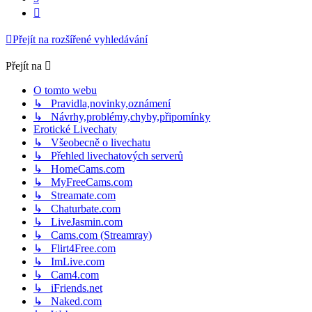
Další
Přejít na rozšířené vyhledávání
Přejít na
O tomto webu
↳ Pravidla,novinky,oznámení
↳ Návrhy,problémy,chyby,připomínky
Erotické Livechaty
↳ Všeobecně o livechatu
↳ Přehled livechatových serverů
↳ HomeCams.com
↳ MyFreeCams.com
↳ Streamate.com
↳ Chaturbate.com
↳ LiveJasmin.com
↳ Cams.com (Streamray)
↳ Flirt4Free.com
↳ ImLive.com
↳ Cam4.com
↳ iFriends.net
↳ Naked.com