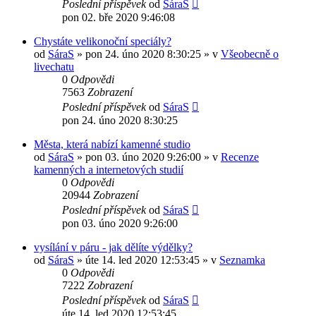
Poslední příspěvek
od
SáraS
pon 02. bře 2020 9:46:08
Chystáte velikonoční speciály?
od
SáraS
»
pon 24. úno 2020 8:30:25
» v
Všeobecně o
livechatu
0
Odpovědi
7563
Zobrazení
Poslední příspěvek
od
SáraS
pon 24. úno 2020 8:30:25
Města, která nabízí kamenné studio
od
SáraS
»
pon 03. úno 2020 9:26:00
» v
Recenze
kamenných a internetových studií
0
Odpovědi
20944
Zobrazení
Poslední příspěvek
od
SáraS
pon 03. úno 2020 9:26:00
vysílání v páru - jak dělíte výdělky?
od
SáraS
»
úte 14. led 2020 12:53:45
» v
Seznamka
0
Odpovědi
7222
Zobrazení
Poslední příspěvek
od
SáraS
úte 14. led 2020 12:53:45