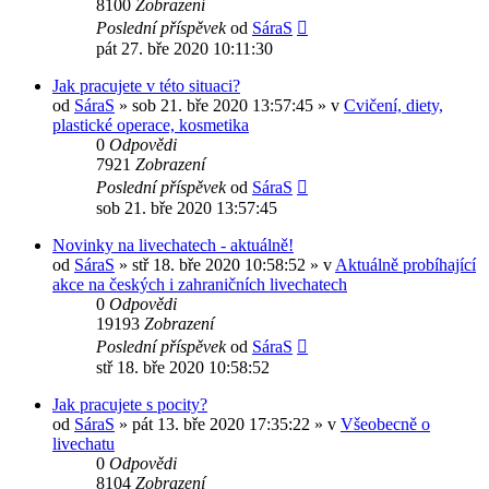
8100
Zobrazení
Poslední příspěvek
od
SáraS
pát 27. bře 2020 10:11:30
Jak pracujete v této situaci?
od
SáraS
»
sob 21. bře 2020 13:57:45
» v
Cvičení, diety,
plastické operace, kosmetika
0
Odpovědi
7921
Zobrazení
Poslední příspěvek
od
SáraS
sob 21. bře 2020 13:57:45
Novinky na livechatech - aktuálně!
od
SáraS
»
stř 18. bře 2020 10:58:52
» v
Aktuálně probíhající
akce na českých i zahraničních livechatech
0
Odpovědi
19193
Zobrazení
Poslední příspěvek
od
SáraS
stř 18. bře 2020 10:58:52
Jak pracujete s pocity?
od
SáraS
»
pát 13. bře 2020 17:35:22
» v
Všeobecně o
livechatu
0
Odpovědi
8104
Zobrazení