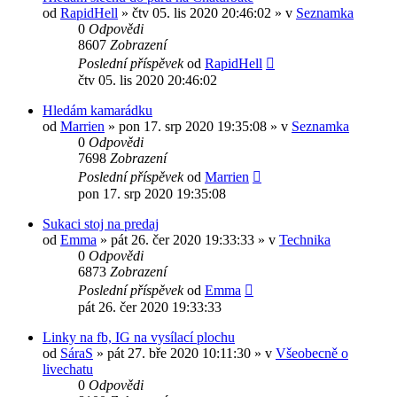
od
RapidHell
»
čtv 05. lis 2020 20:46:02
» v
Seznamka
0
Odpovědi
8607
Zobrazení
Poslední příspěvek
od
RapidHell
čtv 05. lis 2020 20:46:02
Hledám kamarádku
od
Marrien
»
pon 17. srp 2020 19:35:08
» v
Seznamka
0
Odpovědi
7698
Zobrazení
Poslední příspěvek
od
Marrien
pon 17. srp 2020 19:35:08
Sukaci stoj na predaj
od
Emma
»
pát 26. čer 2020 19:33:33
» v
Technika
0
Odpovědi
6873
Zobrazení
Poslední příspěvek
od
Emma
pát 26. čer 2020 19:33:33
Linky na fb, IG na vysílací plochu
od
SáraS
»
pát 27. bře 2020 10:11:30
» v
Všeobecně o
livechatu
0
Odpovědi