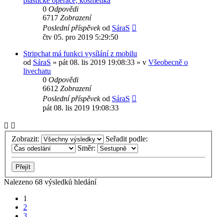
plastické operace, kosmetika
0
Odpovědi
6717
Zobrazení
Poslední příspěvek
od
SáraS
čtv 05. pro 2019 5:29:50
Stripchat má funkci vysílání z mobilu
od
SáraS
»
pát 08. lis 2019 19:08:33
» v
Všeobecně o
livechatu
0
Odpovědi
6612
Zobrazení
Poslední příspěvek
od
SáraS
pát 08. lis 2019 19:08:33
Zobrazit:
Seřadit podle:
Směr:
Nalezeno 68 výsledků hledání
1
2
3