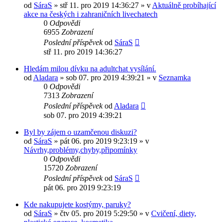
od
SáraS
»
stř 11. pro 2019 14:36:27
» v
Aktuálně probíhající
akce na českých i zahraničních livechatech
0
Odpovědi
6955
Zobrazení
Poslední příspěvek
od
SáraS
stř 11. pro 2019 14:36:27
Hledám milou dívku na adultchat vysílání.
od
Aladara
»
sob 07. pro 2019 4:39:21
» v
Seznamka
0
Odpovědi
7313
Zobrazení
Poslední příspěvek
od
Aladara
sob 07. pro 2019 4:39:21
Byl by zájem o uzamčenou diskuzi?
od
SáraS
»
pát 06. pro 2019 9:23:19
» v
Návrhy,problémy,chyby,připomínky
0
Odpovědi
15720
Zobrazení
Poslední příspěvek
od
SáraS
pát 06. pro 2019 9:23:19
Kde nakupujete kostýmy, paruky?
od
SáraS
»
čtv 05. pro 2019 5:29:50
» v
Cvičení, diety,