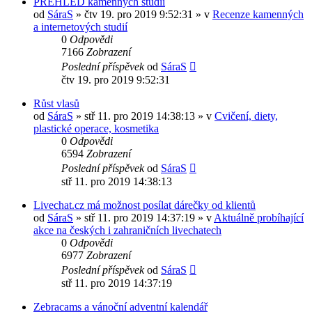
PŘEHLED kamenných studií
od
SáraS
»
čtv 19. pro 2019 9:52:31
» v
Recenze kamenných
a internetových studií
0
Odpovědi
7166
Zobrazení
Poslední příspěvek
od
SáraS
čtv 19. pro 2019 9:52:31
Růst vlasů
od
SáraS
»
stř 11. pro 2019 14:38:13
» v
Cvičení, diety,
plastické operace, kosmetika
0
Odpovědi
6594
Zobrazení
Poslední příspěvek
od
SáraS
stř 11. pro 2019 14:38:13
Livechat.cz má možnost posílat dárečky od klientů
od
SáraS
»
stř 11. pro 2019 14:37:19
» v
Aktuálně probíhající
akce na českých i zahraničních livechatech
0
Odpovědi
6977
Zobrazení
Poslední příspěvek
od
SáraS
stř 11. pro 2019 14:37:19
Zebracams a vánoční adventní kalendář