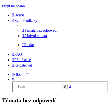
Přejít na obsah
Domů
Rychlé odkazy
Témata bez odpovědí
Aktivní témata
Hledat
FAQ
Přihlásit se
Registrovat
Obsah fóra
Hledat
Pokročilé
Hledat
hledání
Témata bez odpovědí