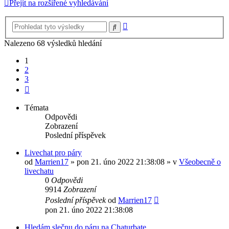
Přejít na rozšířené vyhledávání
Pokročilé
Hledat
hledání
Nalezeno 68 výsledků hledání
1
2
3
Další
Témata
Odpovědi
Zobrazení
Poslední příspěvek
Livechat pro páry
od
Marrien17
»
pon 21. úno 2022 21:38:08
» v
Všeobecně o
livechatu
0
Odpovědi
9914
Zobrazení
Poslední příspěvek
od
Marrien17
pon 21. úno 2022 21:38:08
Hledám slečnu do páru na Chaturbate