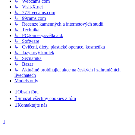
↳ Webcams.com
↳ Visit-X.net
↳ 777livecams.com
↳ 99cams.com
↳ Recenze kamenných a internetových studií
↳ Technika
↳ PC,kamery,světla atd.
↳ Software
↳ Cvičení, diety, plastické operace, kosmetika
↳ Jazykový koutek
↳ Seznamka
↳ Bazar
↳ Aktuálně probíhající akce na českých i zahraničních
livechatech
Models only
Obsah fóra
Smazat všechny cookies z fóra
Kontaktujte nás