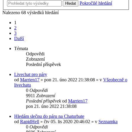
Pokročilé hledání
Hledat
Nalezeno 68 výsledků hledání
1
2
3
Další
Témata
Odpovědi
Zobrazení
Poslední příspěvek
Livechat pro páry
od
Marrien17
»
pon 21. úno 2022 21:38:08
» v
Všeobecně o
livechatu
0
Odpovědi
9911
Zobrazení
Poslední příspěvek
od
Marrien17
pon 21. úno 2022 21:38:08
Hledám slečnu do páru na Chaturbate
od
RapidHell
»
čtv 05. lis 2020 20:46:02
» v
Seznamka
0
Odpovědi