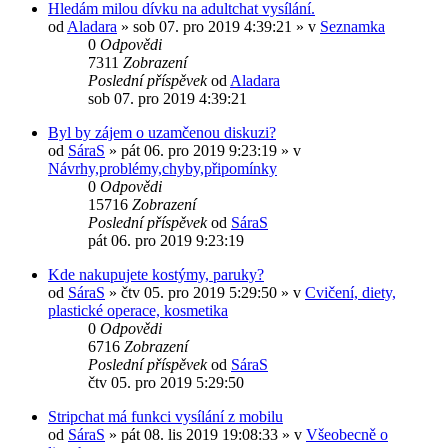
Hledám milou dívku na adultchat vysílání.
od
Aladara
»
sob 07. pro 2019 4:39:21
» v
Seznamka
0
Odpovědi
7311
Zobrazení
Poslední příspěvek
od
Aladara
sob 07. pro 2019 4:39:21
Byl by zájem o uzamčenou diskuzi?
od
SáraS
»
pát 06. pro 2019 9:23:19
» v
Návrhy,problémy,chyby,připomínky
0
Odpovědi
15716
Zobrazení
Poslední příspěvek
od
SáraS
pát 06. pro 2019 9:23:19
Kde nakupujete kostýmy, paruky?
od
SáraS
»
čtv 05. pro 2019 5:29:50
» v
Cvičení, diety,
plastické operace, kosmetika
0
Odpovědi
6716
Zobrazení
Poslední příspěvek
od
SáraS
čtv 05. pro 2019 5:29:50
Stripchat má funkci vysílání z mobilu
od
SáraS
»
pát 08. lis 2019 19:08:33
» v
Všeobecně o