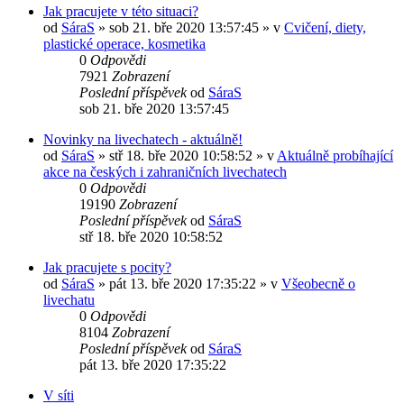
Jak pracujete v této situaci?
od
SáraS
»
sob 21. bře 2020 13:57:45
» v
Cvičení, diety,
plastické operace, kosmetika
0
Odpovědi
7921
Zobrazení
Poslední příspěvek
od
SáraS
sob 21. bře 2020 13:57:45
Novinky na livechatech - aktuálně!
od
SáraS
»
stř 18. bře 2020 10:58:52
» v
Aktuálně probíhající
akce na českých i zahraničních livechatech
0
Odpovědi
19190
Zobrazení
Poslední příspěvek
od
SáraS
stř 18. bře 2020 10:58:52
Jak pracujete s pocity?
od
SáraS
»
pát 13. bře 2020 17:35:22
» v
Všeobecně o
livechatu
0
Odpovědi
8104
Zobrazení
Poslední příspěvek
od
SáraS
pát 13. bře 2020 17:35:22
V síti