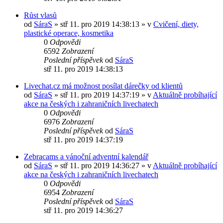
Růst vlasů
od
SáraS
»
stř 11. pro 2019 14:38:13
» v
Cvičení, diety,
plastické operace, kosmetika
0
Odpovědi
6592
Zobrazení
Poslední příspěvek
od
SáraS
stř 11. pro 2019 14:38:13
Livechat.cz má možnost posílat dárečky od klientů
od
SáraS
»
stř 11. pro 2019 14:37:19
» v
Aktuálně probíhající
akce na českých i zahraničních livechatech
0
Odpovědi
6976
Zobrazení
Poslední příspěvek
od
SáraS
stř 11. pro 2019 14:37:19
Zebracams a vánoční adventní kalendář
od
SáraS
»
stř 11. pro 2019 14:36:27
» v
Aktuálně probíhající
akce na českých i zahraničních livechatech
0
Odpovědi
6954
Zobrazení
Poslední příspěvek
od
SáraS
stř 11. pro 2019 14:36:27