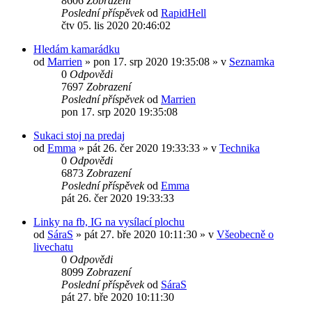
8606
Zobrazení
Poslední příspěvek
od
RapidHell
čtv 05. lis 2020 20:46:02
Hledám kamarádku
od
Marrien
»
pon 17. srp 2020 19:35:08
» v
Seznamka
0
Odpovědi
7697
Zobrazení
Poslední příspěvek
od
Marrien
pon 17. srp 2020 19:35:08
Sukaci stoj na predaj
od
Emma
»
pát 26. čer 2020 19:33:33
» v
Technika
0
Odpovědi
6873
Zobrazení
Poslední příspěvek
od
Emma
pát 26. čer 2020 19:33:33
Linky na fb, IG na vysílací plochu
od
SáraS
»
pát 27. bře 2020 10:11:30
» v
Všeobecně o
livechatu
0
Odpovědi
8099
Zobrazení
Poslední příspěvek
od
SáraS
pát 27. bře 2020 10:11:30