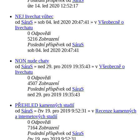
Poslední příspěvek
od
SáraS
úte 14. led 2020 12:52:17
NEJ livechat vůbec
od
SáraS
»
sob 04. led 2020 20:47:41
» v
Všeobecně o
livechatu
0
Odpovědi
5216
Zobrazení
Poslední příspěvek
od
SáraS
sob 04. led 2020 20:47:41
NON nude chaty
od
SáraS
»
ned 29. pro 2019 19:35:43
» v
Všeobecně o
livechatu
0
Odpovědi
4507
Zobrazení
Poslední příspěvek
od
SáraS
ned 29. pro 2019 19:35:43
PŘEHLED kamenných studií
od
SáraS
»
čtv 19. pro 2019 9:52:31
» v
Recenze kamenných
a internetových studií
0
Odpovědi
7164
Zobrazení
Poslední příspěvek
od
SáraS
čtv 19. pro 2019 9:52:31