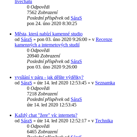
livechatu
0
Odpovědi
7562
Zobrazení
Poslední příspěvek
od
SáraS
pon 24. úno 2020 8:30:25
Města, která nabízí kamenné studio
od
SáraS
»
pon 03. úno 2020 9:26:00
» v
Recenze
kamenných a internetových studií
0
Odpovědi
20940
Zobrazení
Poslední příspěvek
od
SáraS
pon 03. úno 2020 9:26:00
vysílání v páru - jak dělíte výdělky?
od
SáraS
»
úte 14. led 2020 12:53:45
» v
Seznamka
0
Odpovědi
7218
Zobrazení
Poslední příspěvek
od
SáraS
úte 14. led 2020 12:53:45
Každý chat "žere" víc internetu?
od
SáraS
»
úte 14. led 2020 12:52:17
» v
Technika
0
Odpovědi
6465
Zobrazení