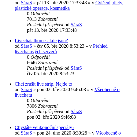
od
SáraS
»
pát 13. bře 2020 17:33:48
» v
Cvičení, diety,
plastické operace, kosmetika
0
Odpovědi
7013
Zobrazení
Poslední příspěvek
od
SáraS
pát 13. bře 2020 17:33:48
Livechatathome - kde jsou?
od
SáraS
»
čtv 05. bře 2020 8:53:23
» v
Přehled
livechatových serverů
0
Odpovědi
6646
Zobrazení
Poslední příspěvek
od
SáraS
čtv 05. bře 2020 8:53:23
Chci zrušit live strip. Nejde to
od
SáraS
»
pon 02. bře 2020 9:46:08
» v
Všeobecně o
livechatu
0
Odpovědi
7806
Zobrazení
Poslední příspěvek
od
SáraS
pon 02. bře 2020 9:46:08
Chystáte velikonoční speciály?
od
SáraS
»
pon 24. úno 2020 8:30:25
» v
Všeobecně o