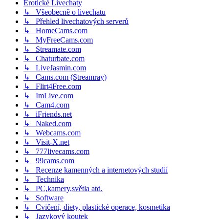
Erotické Livechaty
↳ Všeobecně o livechatu
↳ Přehled livechatových serverů
↳ HomeCams.com
↳ MyFreeCams.com
↳ Streamate.com
↳ Chaturbate.com
↳ LiveJasmin.com
↳ Cams.com (Streamray)
↳ Flirt4Free.com
↳ ImLive.com
↳ Cam4.com
↳ iFriends.net
↳ Naked.com
↳ Webcams.com
↳ Visit-X.net
↳ 777livecams.com
↳ 99cams.com
↳ Recenze kamenných a internetových studií
↳ Technika
↳ PC,kamery,světla atd.
↳ Software
↳ Cvičení, diety, plastické operace, kosmetika
↳ Jazykový koutek