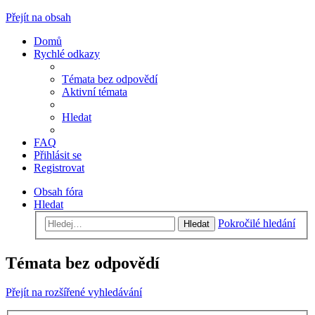
Přejít na obsah
Domů
Rychlé odkazy
Témata bez odpovědí
Aktivní témata
Hledat
FAQ
Přihlásit se
Registrovat
Obsah fóra
Hledat
Pokročilé hledání
Hledat
Témata bez odpovědí
Přejít na rozšířené vyhledávání