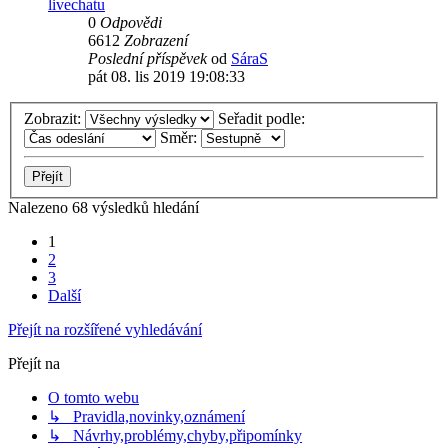
livechatu
0
Odpovědi
6612
Zobrazení
Poslední příspěvek
od
SáraS
pát 08. lis 2019 19:08:33
Zobrazit:
Seřadit podle:
Směr:
Nalezeno 68 výsledků hledání
1
2
3
Další
Přejít na rozšířené vyhledávání
Přejít na
O tomto webu
↳ Pravidla,novinky,oznámení
↳ Návrhy,problémy,chyby,připomínky