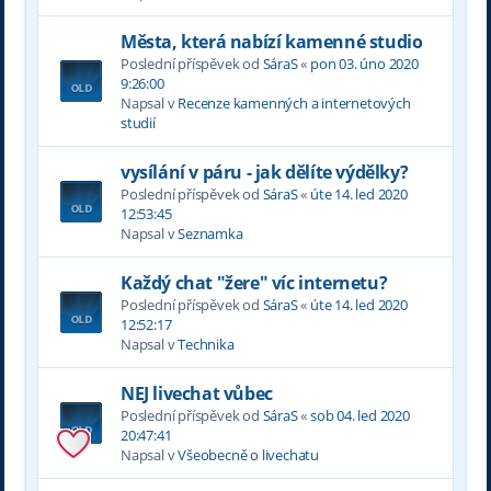
Města, která nabízí kamenné studio
Poslední příspěvek od
SáraS
«
pon 03. úno 2020
9:26:00
Napsal v
Recenze kamenných a internetových
studií
vysílání v páru - jak dělíte výdělky?
Poslední příspěvek od
SáraS
«
úte 14. led 2020
12:53:45
Napsal v
Seznamka
Každý chat "žere" víc internetu?
Poslední příspěvek od
SáraS
«
úte 14. led 2020
12:52:17
Napsal v
Technika
NEJ livechat vůbec
Poslední příspěvek od
SáraS
«
sob 04. led 2020
20:47:41
Napsal v
Všeobecně o livechatu