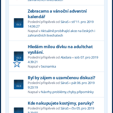
Zebracams a vánoční adventní
kalendář
Poslední příspěvek od
SáraS
«
stř 11. pro 2019
14:36:27
Napsal v
Aktuálně probíhající akce na českých i
zahraničních livechatech
Hledám milou dívku na adultchat
vysílání.
Poslední příspěvek od
Aladara
«
sob 07. pro 2019
4:39:21
Napsal v
Seznamka
Byl by zájem o uzamčenou diskuzi?
Poslední příspěvek od
SáraS
«
pát 06. pro 2019
9:23:19
Napsal v
Návrhy,problémy,chyby,připomínky
Kde nakupujete kostýmy, paruky?
Poslední příspěvek od
SáraS
«
čtv 05. pro 2019
5:29:50