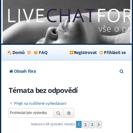
Domů
FAQ
Registrovat
Přihlásit se
H
Obsah fóra
l
Témata bez odpovědí
e
d
Přejít na rozšířené vyhledávání
a
Hledat
Pokročilé hledání
t
2
3
Nalezeno 68 výsledků hledání
1
Další