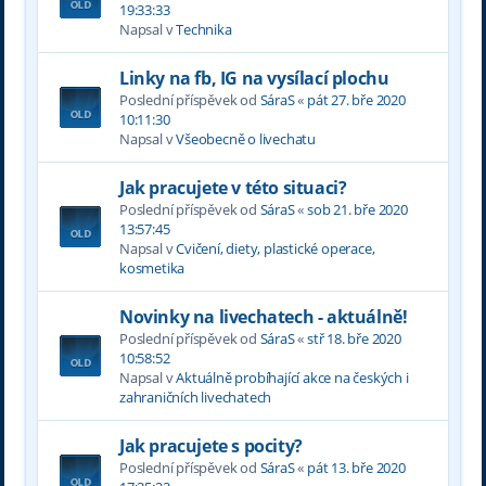
19:33:33
Napsal v
Technika
Linky na fb, IG na vysílací plochu
Poslední příspěvek od
SáraS
«
pát 27. bře 2020
10:11:30
Napsal v
Všeobecně o livechatu
Jak pracujete v této situaci?
Poslední příspěvek od
SáraS
«
sob 21. bře 2020
13:57:45
Napsal v
Cvičení, diety, plastické operace,
kosmetika
Novinky na livechatech - aktuálně!
Poslední příspěvek od
SáraS
«
stř 18. bře 2020
10:58:52
Napsal v
Aktuálně probíhající akce na českých i
zahraničních livechatech
Jak pracujete s pocity?
Poslední příspěvek od
SáraS
«
pát 13. bře 2020