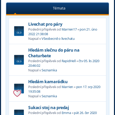
Témata
Livechat pro páry
Poslední příspěvek od
Marrien17
«
pon 21. úno
2022 21:38:08
Napsal v
Všeobecně o livechatu
Hledám slečnu do páru na
Chaturbate
Poslední příspěvek od
RapidHell
«
čtv 05. lis 2020
20:46:02
Napsal v
Seznamka
Hledám kamarádku
Poslední příspěvek od
Marrien
«
pon 17. srp 2020
19:35:08
Napsal v
Seznamka
Sukaci stoj na predaj
Poslední příspěvek od
Emma
«
pát 26. čer 2020