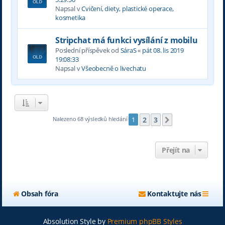
Napsal v
Cvičení, diety, plastické operace,
kosmetika
Stripchat má funkci vysílání z mobilu
Poslední příspěvek od
SáraS
«
pát 08. lis 2019
19:08:33
Napsal v
Všeobecně o livechatu
2
3
Nalezeno 68 výsledků hledání
1
Další
Přejít na
Obsah fóra
Kontaktujte nás
Absolution Style by
Premium phpBB Styles