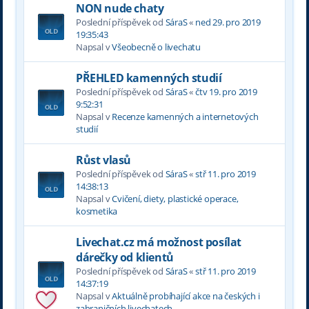
NON nude chaty
Poslední příspěvek od
SáraS
«
ned 29. pro 2019
19:35:43
Napsal v
Všeobecně o livechatu
PŘEHLED kamenných studií
Poslední příspěvek od
SáraS
«
čtv 19. pro 2019
9:52:31
Napsal v
Recenze kamenných a internetových
studií
Růst vlasů
Poslední příspěvek od
SáraS
«
stř 11. pro 2019
14:38:13
Napsal v
Cvičení, diety, plastické operace,
kosmetika
Livechat.cz má možnost posílat
dárečky od klientů
Poslední příspěvek od
SáraS
«
stř 11. pro 2019
14:37:19
Napsal v
Aktuálně probíhající akce na českých i
zahraničních livechatech