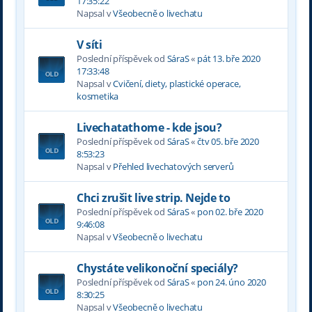
17:35:22
Napsal v
Všeobecně o livechatu
V síti
Poslední příspěvek od
SáraS
«
pát 13. bře 2020
17:33:48
Napsal v
Cvičení, diety, plastické operace,
kosmetika
Livechatathome - kde jsou?
Poslední příspěvek od
SáraS
«
čtv 05. bře 2020
8:53:23
Napsal v
Přehled livechatových serverů
Chci zrušit live strip. Nejde to
Poslední příspěvek od
SáraS
«
pon 02. bře 2020
9:46:08
Napsal v
Všeobecně o livechatu
Chystáte velikonoční speciály?
Poslední příspěvek od
SáraS
«
pon 24. úno 2020
8:30:25
Napsal v
Všeobecně o livechatu