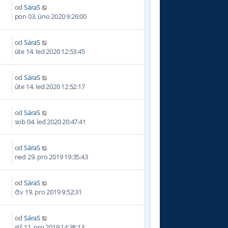
od
SáraS
6
pon 03. úno 2020 9:26:00
od
SáraS
úte 14. led 2020 12:53:45
od
SáraS
úte 14. led 2020 12:52:17
od
SáraS
sob 04. led 2020 20:47:41
od
SáraS
ned 29. pro 2019 19:35:43
od
SáraS
čtv 19. pro 2019 9:52:31
od
SáraS
stř 11. pro 2019 14:38:13