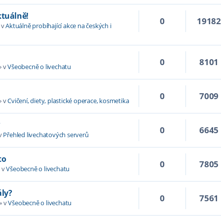
ktuálně!
0
1918
 v
Aktuálně probíhající akce na českých i
0
8101
» v
Všeobecně o livechatu
0
7009
» v
Cvičení, diety, plastické operace, kosmetika
?
0
6645
v
Přehled livechatových serverů
to
0
7805
 v
Všeobecně o livechatu
ály?
0
7561
» v
Všeobecně o livechatu