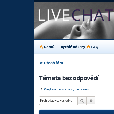
Domů
Rychlé odkazy
FAQ
Obsah fóra
Témata bez odpovědí
Přejít na rozšířené vyhledávání
Hledat
Pokročilé hl