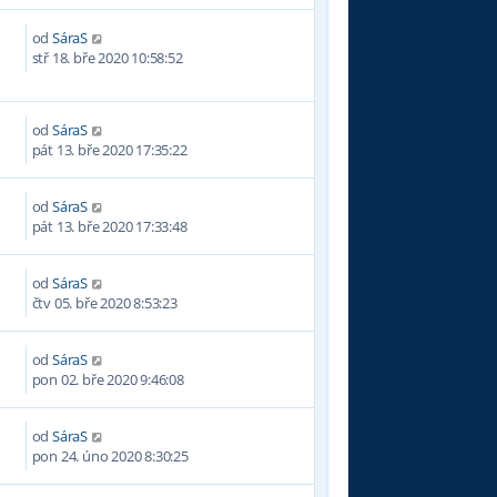
od
SáraS
2
stř 18. bře 2020 10:58:52
od
SáraS
pát 13. bře 2020 17:35:22
od
SáraS
pát 13. bře 2020 17:33:48
od
SáraS
čtv 05. bře 2020 8:53:23
od
SáraS
pon 02. bře 2020 9:46:08
od
SáraS
pon 24. úno 2020 8:30:25