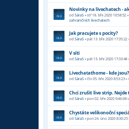
Novinky na livechatech - a
od
SáraS
»
stř 18. bře 2020 10:58:52
»
zahraničních livechatech
Jak pracujete s pocity?
od
SáraS
»
pát 13. bře 2020 17:35:22
V síti
od
SáraS
»
pát 13. bře 2020 17:33:48
Livechatathome - kde jsou
od
SáraS
»
čtv 05. bře 2020 8:53:23
» 
Chci zrušit live strip. Nejde 
od
SáraS
»
pon 02. bře 2020 9:46:08
»
Chystáte velikonoční speci
od
SáraS
»
pon 24. úno 2020 8:30:25