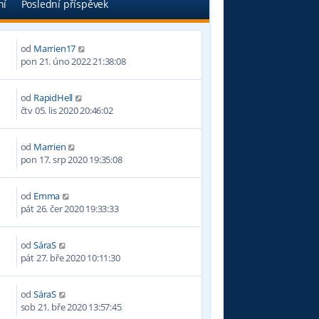
ní
Poslední příspěvek
od
Marrien17
pon 21. úno 2022 21:38:08
od
RapidHell
čtv 05. lis 2020 20:46:02
od
Marrien
pon 17. srp 2020 19:35:08
od
Emma
pát 26. čer 2020 19:33:33
od
SáraS
pát 27. bře 2020 10:11:30
od
SáraS
sob 21. bře 2020 13:57:45