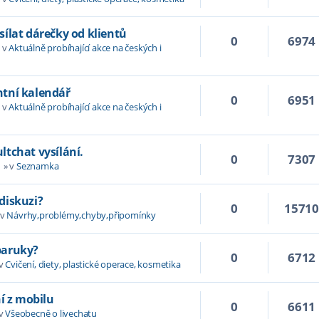
ílat dárečky od klientů
0
6974
 v
Aktuálně probíhající akce na českých i
tní kalendář
0
6951
 v
Aktuálně probíhající akce na českých i
tchat vysílání.
0
7307
1
» v
Seznamka
diskuzi?
0
1571
 v
Návrhy,problémy,chyby,připomínky
paruky?
0
6712
 v
Cvičení, diety, plastické operace, kosmetika
í z mobilu
0
6611
 v
Všeobecně o livechatu