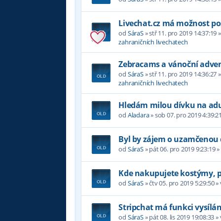
Livechat.cz má možnost pos
od
SáraS
»
stř 11. pro 2019 14:37:19
»
zahraničních livechatech
Zebracams a vánoční adven
od
SáraS
»
stř 11. pro 2019 14:36:27
»
zahraničních livechatech
Hledám milou dívku na adul
od
Aladara
»
sob 07. pro 2019 4:39:2
Byl by zájem o uzamčenou 
od
SáraS
»
pát 06. pro 2019 9:23:19
»
Kde nakupujete kostýmy, 
od
SáraS
»
čtv 05. pro 2019 5:29:50
»
Stripchat má funkci vysílán
od
SáraS
»
pát 08. lis 2019 19:08:33
»