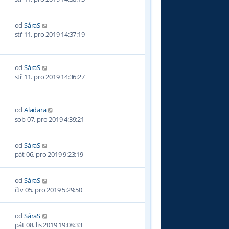
od
SáraS
stř 11. pro 2019 14:37:19
od
SáraS
stř 11. pro 2019 14:36:27
od
Aladara
sob 07. pro 2019 4:39:21
od
SáraS
0
pát 06. pro 2019 9:23:19
od
SáraS
čtv 05. pro 2019 5:29:50
od
SáraS
pát 08. lis 2019 19:08:33