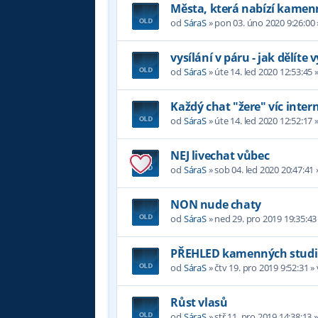
Města, která nabízí kamen
od
SáraS
»
pon 03. úno 2020 9:26:00
vysílání v páru - jak dělíte 
od
SáraS
»
úte 14. led 2020 12:53:45
»
Každý chat "žere" víc inter
od
SáraS
»
úte 14. led 2020 12:52:17
»
NEJ livechat vůbec
od
SáraS
»
sob 04. led 2020 20:47:41
NON nude chaty
od
SáraS
»
ned 29. pro 2019 19:35:43
PŘEHLED kamenných studi
od
SáraS
»
čtv 19. pro 2019 9:52:31
»
Růst vlasů
od
SáraS
»
stř 11. pro 2019 14:38:13
»