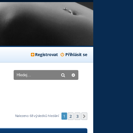
Registrovat
Přihlásit se
Hledat
Pokročilé hledání
2
3
Nalezeno 68 výsledků hledání
1
Další