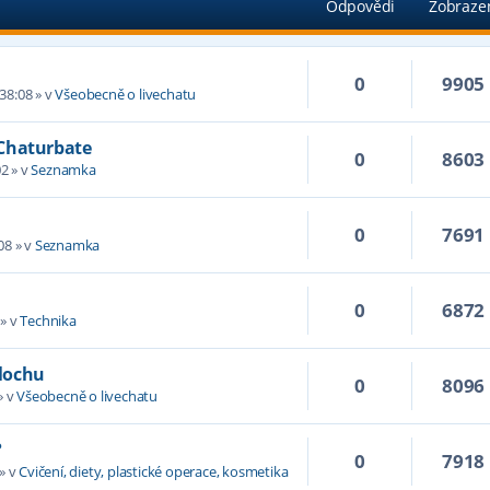
Odpovědi
Zobraze
0
9905
38:08
» v
Všeobecně o livechatu
 Chaturbate
0
8603
02
» v
Seznamka
0
7691
08
» v
Seznamka
0
6872
» v
Technika
plochu
0
8096
» v
Všeobecně o livechatu
?
0
7918
» v
Cvičení, diety, plastické operace, kosmetika