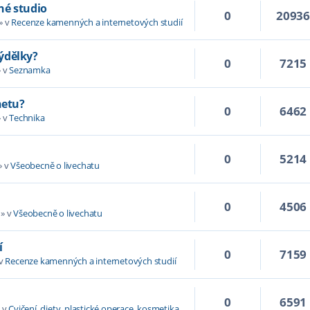
né studio
0
2093
» v
Recenze kamenných a internetových studií
výdělky?
0
7215
 v
Seznamka
netu?
0
6462
 v
Technika
0
5214
» v
Všeobecně o livechatu
0
4506
» v
Všeobecně o livechatu
í
0
7159
 v
Recenze kamenných a internetových studií
0
6591
 v
Cvičení, diety, plastické operace, kosmetika