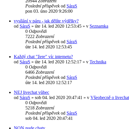
20944
Zobrazení
Poslední příspěvek
od
SáraS
pon 03. úno 2020 9:26:00
vysílání v páru - jak dělíte výdělky?
od
SáraS
»
úte 14. led 2020 12:53:45
» v
Seznamka
0
Odpovědi
7222
Zobrazení
Poslední příspěvek
od
SáraS
úte 14. led 2020 12:53:45
Každý chat "žere" víc internetu?
od
SáraS
»
úte 14. led 2020 12:52:17
» v
Technika
0
Odpovědi
6466
Zobrazení
Poslední příspěvek
od
SáraS
úte 14. led 2020 12:52:17
NEJ livechat vůbec
od
SáraS
»
sob 04. led 2020 20:47:41
» v
Všeobecně o livecha
0
Odpovědi
5218
Zobrazení
Poslední příspěvek
od
SáraS
sob 04. led 2020 20:47:41
NON nude chaty