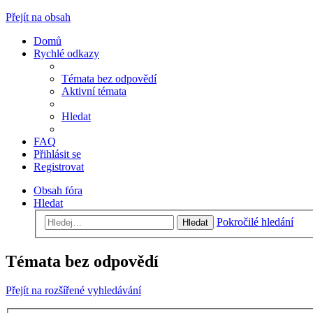
Přejít na obsah
Domů
Rychlé odkazy
Témata bez odpovědí
Aktivní témata
Hledat
FAQ
Přihlásit se
Registrovat
Obsah fóra
Hledat
Pokročilé hledání
Hledat
Témata bez odpovědí
Přejít na rozšířené vyhledávání