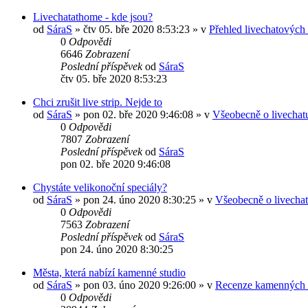
Livechatathome - kde jsou?
od
SáraS
»
čtv 05. bře 2020 8:53:23
» v
Přehled livechatových
0
Odpovědi
6646
Zobrazení
Poslední příspěvek
od
SáraS
čtv 05. bře 2020 8:53:23
Chci zrušit live strip. Nejde to
od
SáraS
»
pon 02. bře 2020 9:46:08
» v
Všeobecně o livechat
0
Odpovědi
7807
Zobrazení
Poslední příspěvek
od
SáraS
pon 02. bře 2020 9:46:08
Chystáte velikonoční speciály?
od
SáraS
»
pon 24. úno 2020 8:30:25
» v
Všeobecně o livecha
0
Odpovědi
7563
Zobrazení
Poslední příspěvek
od
SáraS
pon 24. úno 2020 8:30:25
Města, která nabízí kamenné studio
od
SáraS
»
pon 03. úno 2020 9:26:00
» v
Recenze kamenných a 
0
Odpovědi