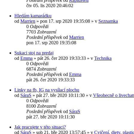
Poslední příspěvek
od
RapidHell
čtv 05. lis 2020 20:46:02
Hledám kamarádku
od
Marrien
»
pon 17. srp 2020 19:35:08
» v
Seznamka
0
Odpovědi
7703
Zobrazení
Poslední příspěvek
od
Marrien
pon 17. srp 2020 19:35:08
Sukaci stoj na predaj
od
Emma
»
pát 26. čer 2020 19:33:33
» v
Technika
0
Odpovědi
6874
Zobrazení
Poslední příspěvek
od
Emma
pát 26. čer 2020 19:33:33
Linky na fb, IG na vysílací plochu
od
SáraS
»
pát 27. bře 2020 10:11:30
» v
Všeobecně o livechat
0
Odpovědi
8100
Zobrazení
Poslední příspěvek
od
SáraS
pát 27. bře 2020 10:11:30
Jak pracujete v této situaci?
od
SáraS
»
sob 21. bře 2020 13:57:45
» v
Cvičení, diety, plast