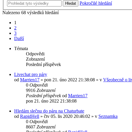
Pokročilé hledání
Hledat
Nalezeno 68 výsledků hledání
1
2
3
Další
Témata
Odpovědi
Zobrazení
Poslední příspěvek
Livechat pro páry
od
Marrien17
»
pon 21. úno 2022 21:38:08
» v
Všeobecně o li
0
Odpovědi
9916
Zobrazení
Poslední příspěvek
od
Marrien17
pon 21. úno 2022 21:38:08
Hledám slečnu do páru na Chaturbate
od
RapidHell
»
čtv 05. lis 2020 20:46:02
» v
Seznamka
0
Odpovědi
8607
Zobrazení