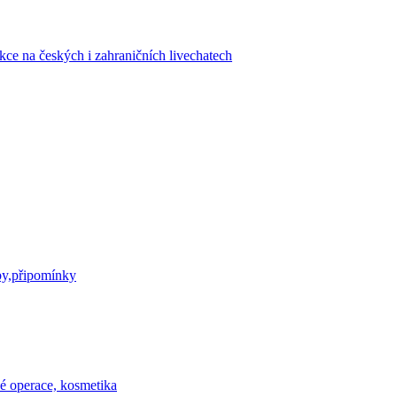
kce na českých i zahraničních livechatech
by,připomínky
cké operace, kosmetika