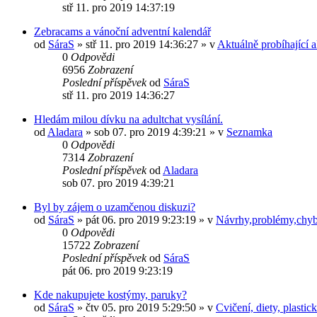
stř 11. pro 2019 14:37:19
Zebracams a vánoční adventní kalendář
od
SáraS
»
stř 11. pro 2019 14:36:27
» v
Aktuálně probíhající a
0
Odpovědi
6956
Zobrazení
Poslední příspěvek
od
SáraS
stř 11. pro 2019 14:36:27
Hledám milou dívku na adultchat vysílání.
od
Aladara
»
sob 07. pro 2019 4:39:21
» v
Seznamka
0
Odpovědi
7314
Zobrazení
Poslední příspěvek
od
Aladara
sob 07. pro 2019 4:39:21
Byl by zájem o uzamčenou diskuzi?
od
SáraS
»
pát 06. pro 2019 9:23:19
» v
Návrhy,problémy,chy
0
Odpovědi
15722
Zobrazení
Poslední příspěvek
od
SáraS
pát 06. pro 2019 9:23:19
Kde nakupujete kostýmy, paruky?
od
SáraS
»
čtv 05. pro 2019 5:29:50
» v
Cvičení, diety, plasti