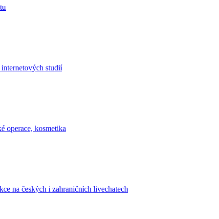
tu
nternetových studií
cké operace, kosmetika
kce na českých i zahraničních livechatech