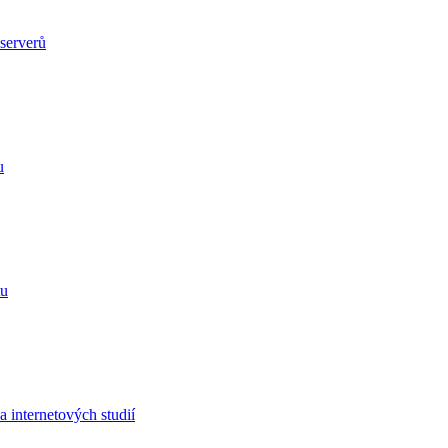
 serverů
u
tu
internetových studií