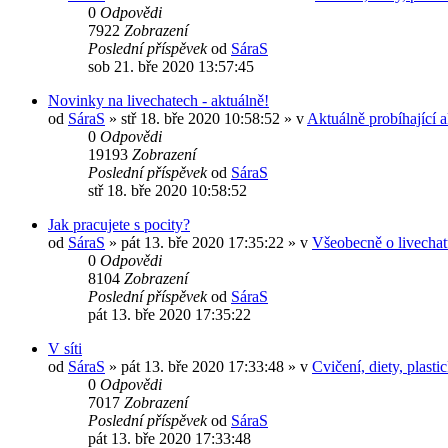
0
Odpovědi
7922
Zobrazení
Poslední příspěvek
od
SáraS
sob 21. bře 2020 13:57:45
Novinky na livechatech - aktuálně!
od
SáraS
»
stř 18. bře 2020 10:58:52
» v
Aktuálně probíhající a
0
Odpovědi
19193
Zobrazení
Poslední příspěvek
od
SáraS
stř 18. bře 2020 10:58:52
Jak pracujete s pocity?
od
SáraS
»
pát 13. bře 2020 17:35:22
» v
Všeobecně o livecha
0
Odpovědi
8104
Zobrazení
Poslední příspěvek
od
SáraS
pát 13. bře 2020 17:35:22
V síti
od
SáraS
»
pát 13. bře 2020 17:33:48
» v
Cvičení, diety, plast
0
Odpovědi
7017
Zobrazení
Poslední příspěvek
od
SáraS
pát 13. bře 2020 17:33:48