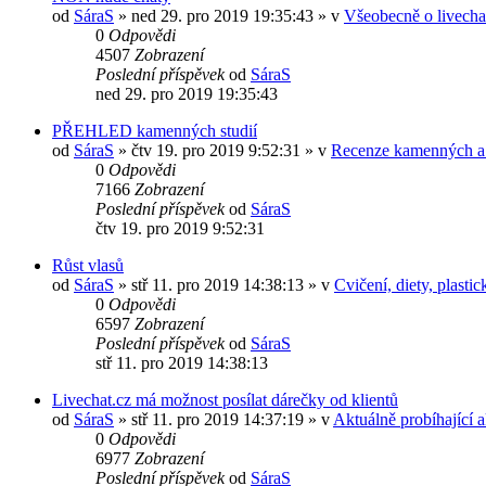
od
SáraS
»
ned 29. pro 2019 19:35:43
» v
Všeobecně o livecha
0
Odpovědi
4507
Zobrazení
Poslední příspěvek
od
SáraS
ned 29. pro 2019 19:35:43
PŘEHLED kamenných studií
od
SáraS
»
čtv 19. pro 2019 9:52:31
» v
Recenze kamenných a i
0
Odpovědi
7166
Zobrazení
Poslední příspěvek
od
SáraS
čtv 19. pro 2019 9:52:31
Růst vlasů
od
SáraS
»
stř 11. pro 2019 14:38:13
» v
Cvičení, diety, plasti
0
Odpovědi
6597
Zobrazení
Poslední příspěvek
od
SáraS
stř 11. pro 2019 14:38:13
Livechat.cz má možnost posílat dárečky od klientů
od
SáraS
»
stř 11. pro 2019 14:37:19
» v
Aktuálně probíhající a
0
Odpovědi
6977
Zobrazení
Poslední příspěvek
od
SáraS