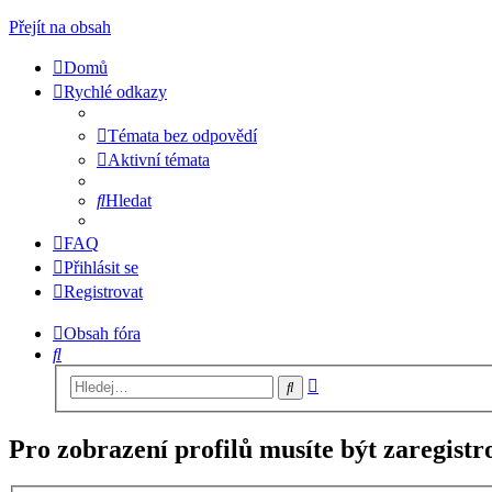
Přejít na obsah
Domů
Rychlé odkazy
Témata bez odpovědí
Aktivní témata
Hledat
FAQ
Přihlásit se
Registrovat
Obsah fóra
Hledat
Pokročilé
Hledat
hledání
Pro zobrazení profilů musíte být zaregistro