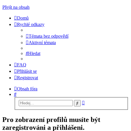
Přejít na obsah
Domů
Rychlé odkazy
Témata bez odpovědí
Aktivní témata
Hledat
FAQ
Přihlásit se
Registrovat
Obsah fóra
Hledat
Pokročilé
Hledat
hledání
Pro zobrazení profilů musíte být
zaregistrováni a přihlášeni.