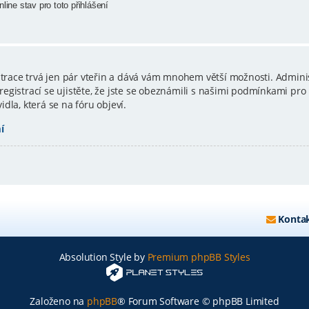
line stav pro toto přihlášení
istrace trvá jen pár vteřin a dává vám mnohem větší možnosti. Admini
gistrací se ujistěte, že jste se obeznámili s našimi podmínkami pro p
vidla, která se na fóru objeví.
í
Kontak
Absolution Style by
Premium phpBB Styles
Založeno na
phpBB
® Forum Software © phpBB Limited