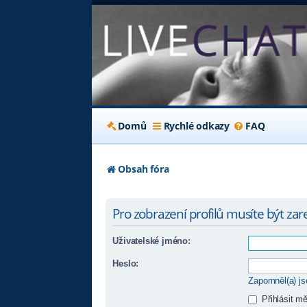
Domů
Rychlé odkazy
FAQ
Obsah fóra
Pro zobrazení profilů musíte být zare
Uživatelské jméno:
Heslo:
Zapomněl(a) j
Přihlásit m