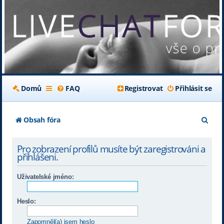
Domů
FAQ
Registrovat
Přihlásit se
H
Obsah fóra
l
Pro zobrazení profilů musíte být zaregistrováni a
e
přihlášeni.
d
Uživatelské jméno:
a
t
Heslo:
Zapomněl(a) jsem heslo