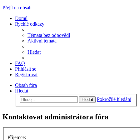
Přejít na obsah
Domů
Rychlé odkazy
Témata bez odpovědí
Aktivní témata
Hledat
FAQ
Přihlásit se
Registrovat
Obsah fóra
Hledat
Pokročilé hledání
Hledat
Kontaktovat administrátora fóra
Příjemce: