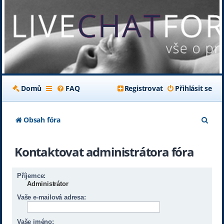
Domů
FAQ
Registrovat
Přihlásit se
H
Obsah fóra
l
Kontaktovat administrátora fóra
e
d
Příjemce:
a
Administrátor
t
Vaše e-mailová adresa:
Vaše jméno: