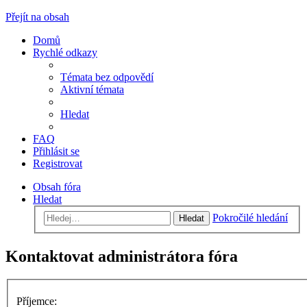
Přejít na obsah
Domů
Rychlé odkazy
Témata bez odpovědí
Aktivní témata
Hledat
FAQ
Přihlásit se
Registrovat
Obsah fóra
Hledat
Pokročilé hledání
Hledat
Kontaktovat administrátora fóra
Příjemce: