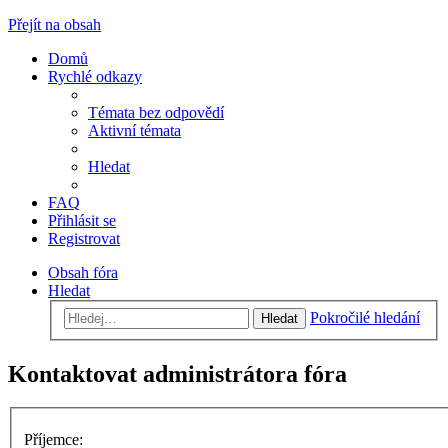
Přejít na obsah
Domů
Rychlé odkazy
Témata bez odpovědí
Aktivní témata
Hledat
FAQ
Přihlásit se
Registrovat
Obsah fóra
Hledat
Pokročilé hledání
Hledat
Kontaktovat administrátora fóra
Příjemce: