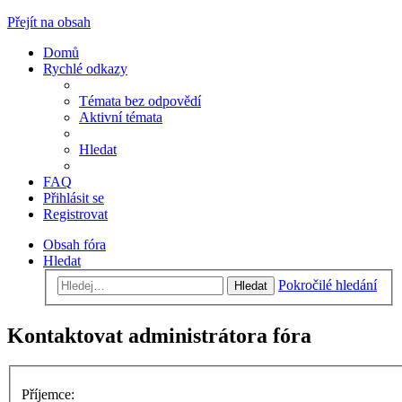
Přejít na obsah
Domů
Rychlé odkazy
Témata bez odpovědí
Aktivní témata
Hledat
FAQ
Přihlásit se
Registrovat
Obsah fóra
Hledat
Pokročilé hledání
Hledat
Kontaktovat administrátora fóra
Příjemce: