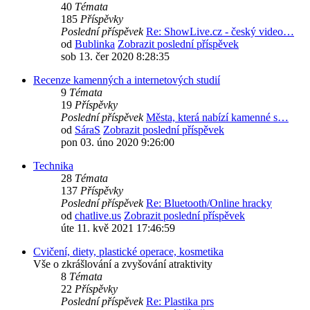
40
Témata
185
Příspěvky
Poslední příspěvek
Re: ShowLive.cz - český video…
od
Bublinka
Zobrazit poslední příspěvek
sob 13. čer 2020 8:28:35
Recenze kamenných a internetových studií
9
Témata
19
Příspěvky
Poslední příspěvek
Města, která nabízí kamenné s…
od
SáraS
Zobrazit poslední příspěvek
pon 03. úno 2020 9:26:00
Technika
28
Témata
137
Příspěvky
Poslední příspěvek
Re: Bluetooth/Online hracky
od
chatlive.us
Zobrazit poslední příspěvek
úte 11. kvě 2021 17:46:59
Cvičení, diety, plastické operace, kosmetika
Vše o zkrášlování a zvyšování atraktivity
8
Témata
22
Příspěvky
Poslední příspěvek
Re: Plastika prs