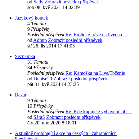
od
Sally
Zobrazit poslední příspěvek
sob 08. kvě 2021 14:02:39
Jazykový koutek
4
Témata
9
Příspěvky
Poslední příspěvek
Re: Erotické fráze na livecha…
od
Admin
Zobrazit poslední příspěvek
stř 26. lis 2014 17:41:05
Seznamka
31
Témata
84
Příspěvky
Poslední příspěvek
Re: Kamoška na Live/Točenie
od
Denise29
Zobrazit poslední příspěvek
pát 31. kvě 2024 14:23:25
Bazar
9
Témata
19
Příspěvky
Poslední příspěvek
Re: Kde kupujete vybavení, ob…
od
SáraS
Zobrazit poslední příspěvek
čtv 20. úno 2020 8:18:01
Aktuálně probíhající akce na českých i zahraničních
livechatech