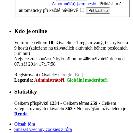
Zapomněl(a) jsem heslo
|
Přihlásit mě
automaticky při každé návštěvě
Kdo je online
Ve fóru je celkem
10
uživatelů :: 1 registrovaný, 0 skrytých a
9 hostů (založeno na uživatelích aktivních během posledních
5 minut)
Nejvíce zde současně bylo přítomno
486
uživatelů dne ned
07. zář 2014 17:17:58
Registrovaní uživatelé:
Google [Bot]
Legenda:
Administrátoři
,
Globální moderátoři
Statistiky
Celkem příspěvků
1234
• Celkem témat
259
• Celkem
zaregistrovaných uživatelů
362
• Nejnovějším uživatelem je
Renda
Obsah fóra
Smazat všechny cookies z fóra