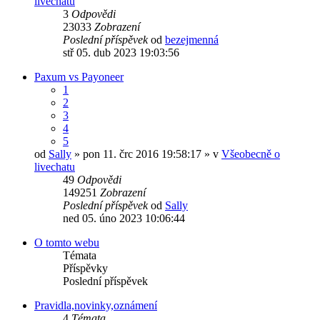
livechatu
3
Odpovědi
23033
Zobrazení
Poslední příspěvek
od
bezejmenná
stř 05. dub 2023 19:03:56
Paxum vs Payoneer
1
2
3
4
5
od
Sally
» pon 11. črc 2016 19:58:17 » v
Všeobecně o
livechatu
49
Odpovědi
149251
Zobrazení
Poslední příspěvek
od
Sally
ned 05. úno 2023 10:06:44
O tomto webu
Témata
Příspěvky
Poslední příspěvek
Pravidla,novinky,oznámení
4
Témata