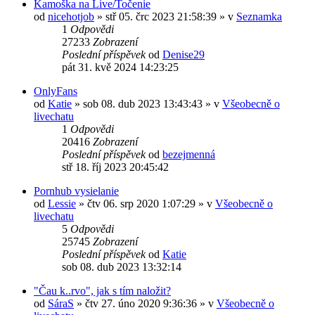
Kamoška na Live/Točenie
od
nicehotjob
» stř 05. črc 2023 21:58:39 » v
Seznamka
1
Odpovědi
27233
Zobrazení
Poslední příspěvek
od
Denise29
pát 31. kvě 2024 14:23:25
OnlyFans
od
Katie
» sob 08. dub 2023 13:43:43 » v
Všeobecně o
livechatu
1
Odpovědi
20416
Zobrazení
Poslední příspěvek
od
bezejmenná
stř 18. říj 2023 20:45:42
Pornhub vysielanie
od
Lessie
» čtv 06. srp 2020 1:07:29 » v
Všeobecně o
livechatu
5
Odpovědi
25745
Zobrazení
Poslední příspěvek
od
Katie
sob 08. dub 2023 13:32:14
"Čau k..rvo", jak s tím naložit?
od
SáraS
» čtv 27. úno 2020 9:36:36 » v
Všeobecně o