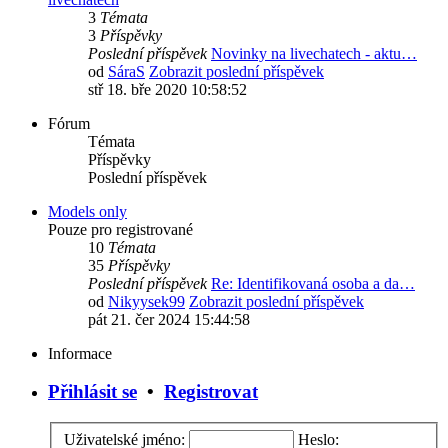
3
Témata
3
Příspěvky
Poslední příspěvek
Novinky na livechatech - aktu…
od
SáraS
Zobrazit poslední příspěvek
stř 18. bře 2020 10:58:52
Fórum
Témata
Příspěvky
Poslední příspěvek
Models only
Pouze pro registrované
10
Témata
35
Příspěvky
Poslední příspěvek
Re: Identifikovaná osoba a da…
od
Nikyysek99
Zobrazit poslední příspěvek
pát 21. čer 2024 15:44:58
Informace
Přihlásit se
•
Registrovat
Uživatelské jméno:
Heslo: