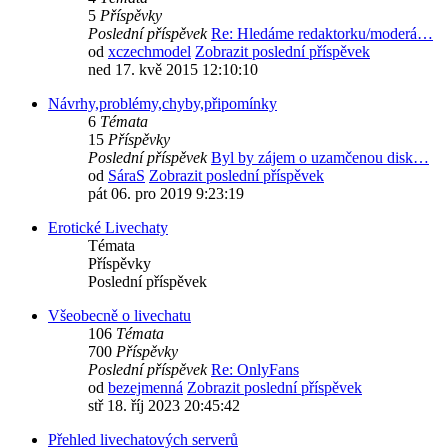
5
Příspěvky
Poslední příspěvek
Re: Hledáme redaktorku/moderá…
od
xczechmodel
Zobrazit poslední příspěvek
ned 17. kvě 2015 12:10:10
Návrhy,problémy,chyby,připomínky
6
Témata
15
Příspěvky
Poslední příspěvek
Byl by zájem o uzamčenou disk…
od
SáraS
Zobrazit poslední příspěvek
pát 06. pro 2019 9:23:19
Erotické Livechaty
Témata
Příspěvky
Poslední příspěvek
Všeobecně o livechatu
106
Témata
700
Příspěvky
Poslední příspěvek
Re: OnlyFans
od
bezejmenná
Zobrazit poslední příspěvek
stř 18. říj 2023 20:45:42
Přehled livechatových serverů