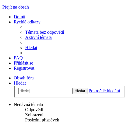
Přejít na obsah
Domů
Rychlé odkazy
Témata bez odpovědí
Aktivní témata
Hledat
FAQ
Přihlásit se
Registrovat
Obsah fóra
Hledat
Pokročilé hledání
Hledat
Nedávná témata
Odpovědi
Zobrazení
Poslední příspěvek