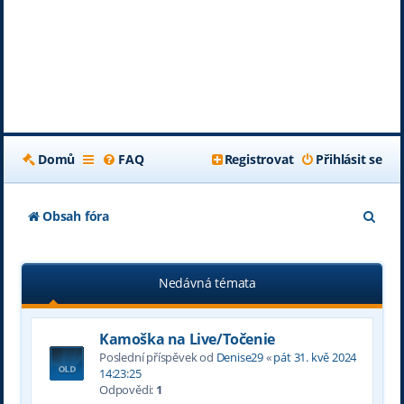
Domů
FAQ
Registrovat
Přihlásit se
H
Obsah fóra
l
e
Nedávná témata
d
a
Kamoška na Live/Točenie
t
Poslední příspěvek od
Denise29
«
pát 31. kvě 2024
14:23:25
Odpovědi:
1