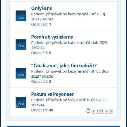
OnlyFans
Poslední příspěvek od
bezejmenná
«
stř 18. říj
2023 20:45:42
Odpovědi:
1
Pornhub vysielanie
Poslední příspěvek od
Katie
«
sob 08. dub 2023
13:32:14
Odpovědi:
5
"Čau k..rvo", jak s tím naložit?
Poslední příspěvek od
bezejmenná
«
stř 05. dub
2023 19:03:56
Odpovědi:
3
Paxum vs Payoneer
Poslední příspěvek od
Sally
«
ned 05. úno 2023
10:06:44
Odpovědi:
49
1
2
3
4
5