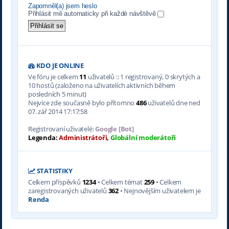
Zapomněl(a) jsem heslo
Přihlásit mě automaticky při každé návštěvě
KDO JE ONLINE
Ve fóru je celkem
11
uživatelů :: 1 registrovaný, 0 skrytých a
10 hostů (založeno na uživatelích aktivních během
posledních 5 minut)
Nejvíce zde současně bylo přítomno
486
uživatelů dne ned
07. zář 2014 17:17:58
Registrovaní uživatelé:
Google [Bot]
Legenda:
Administrátoři
,
Globální moderátoři
STATISTIKY
Celkem příspěvků
1234
• Celkem témat
259
• Celkem
zaregistrovaných uživatelů
362
• Nejnovějším uživatelem je
Renda