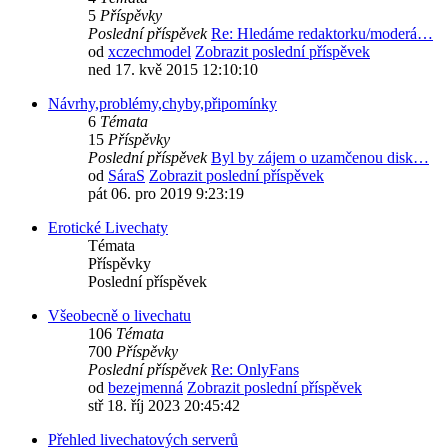
5
Příspěvky
Poslední příspěvek
Re: Hledáme redaktorku/moderá…
od
xczechmodel
Zobrazit poslední příspěvek
ned 17. kvě 2015 12:10:10
Návrhy,problémy,chyby,připomínky
6
Témata
15
Příspěvky
Poslední příspěvek
Byl by zájem o uzamčenou disk…
od
SáraS
Zobrazit poslední příspěvek
pát 06. pro 2019 9:23:19
Erotické Livechaty
Témata
Příspěvky
Poslední příspěvek
Všeobecně o livechatu
106
Témata
700
Příspěvky
Poslední příspěvek
Re: OnlyFans
od
bezejmenná
Zobrazit poslední příspěvek
stř 18. říj 2023 20:45:42
Přehled livechatových serverů