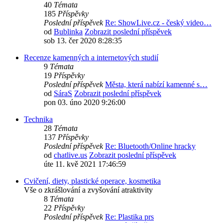
40
Témata
185
Příspěvky
Poslední příspěvek
Re: ShowLive.cz - český video…
od
Bublinka
Zobrazit poslední příspěvek
sob 13. čer 2020 8:28:35
Recenze kamenných a internetových studií
9
Témata
19
Příspěvky
Poslední příspěvek
Města, která nabízí kamenné s…
od
SáraS
Zobrazit poslední příspěvek
pon 03. úno 2020 9:26:00
Technika
28
Témata
137
Příspěvky
Poslední příspěvek
Re: Bluetooth/Online hracky
od
chatlive.us
Zobrazit poslední příspěvek
úte 11. kvě 2021 17:46:59
Cvičení, diety, plastické operace, kosmetika
Vše o zkrášlování a zvyšování atraktivity
8
Témata
22
Příspěvky
Poslední příspěvek
Re: Plastika prs