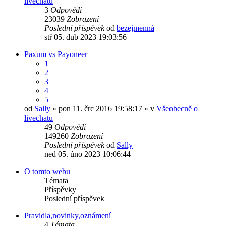
livechatu
3
Odpovědi
23039
Zobrazení
Poslední příspěvek
od
bezejmenná
stř 05. dub 2023 19:03:56
Paxum vs Payoneer
1
2
3
4
5
od
Sally
» pon 11. črc 2016 19:58:17 » v
Všeobecně o
livechatu
49
Odpovědi
149260
Zobrazení
Poslední příspěvek
od
Sally
ned 05. úno 2023 10:06:44
O tomto webu
Témata
Příspěvky
Poslední příspěvek
Pravidla,novinky,oznámení
4
Témata