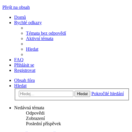
Přejít na obsah
Domů
Rychlé odkazy
Témata bez odpovědí
Aktivní témata
Hledat
FAQ
Přihlásit se
Registrovat
Obsah fóra
Hledat
Pokročilé hledání
Hledat
Nedávná témata
Odpovědi
Zobrazení
Poslední příspěvek