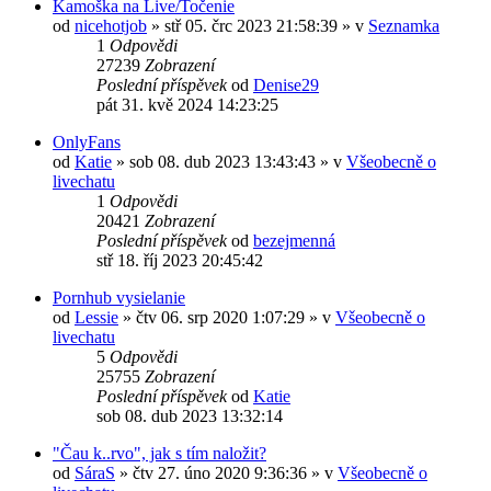
Kamoška na Live/Točenie
od
nicehotjob
» stř 05. črc 2023 21:58:39 » v
Seznamka
1
Odpovědi
27239
Zobrazení
Poslední příspěvek
od
Denise29
pát 31. kvě 2024 14:23:25
OnlyFans
od
Katie
» sob 08. dub 2023 13:43:43 » v
Všeobecně o
livechatu
1
Odpovědi
20421
Zobrazení
Poslední příspěvek
od
bezejmenná
stř 18. říj 2023 20:45:42
Pornhub vysielanie
od
Lessie
» čtv 06. srp 2020 1:07:29 » v
Všeobecně o
livechatu
5
Odpovědi
25755
Zobrazení
Poslední příspěvek
od
Katie
sob 08. dub 2023 13:32:14
"Čau k..rvo", jak s tím naložit?
od
SáraS
» čtv 27. úno 2020 9:36:36 » v
Všeobecně o