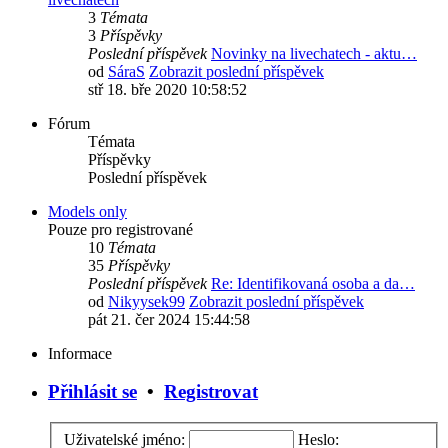
3
Témata
3
Příspěvky
Poslední příspěvek
Novinky na livechatech - aktu…
od
SáraS
Zobrazit poslední příspěvek
stř 18. bře 2020 10:58:52
Fórum
Témata
Příspěvky
Poslední příspěvek
Models only
Pouze pro registrované
10
Témata
35
Příspěvky
Poslední příspěvek
Re: Identifikovaná osoba a da…
od
Nikyysek99
Zobrazit poslední příspěvek
pát 21. čer 2024 15:44:58
Informace
Přihlásit se
•
Registrovat
Uživatelské jméno:
Heslo: