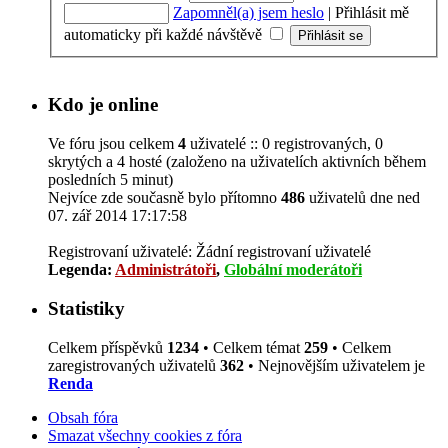
Zapomněl(a) jsem heslo
|
Přihlásit mě
automaticky při každé návštěvě
Kdo je online
Ve fóru jsou celkem
4
uživatelé :: 0 registrovaných, 0
skrytých a 4 hosté (založeno na uživatelích aktivních během
posledních 5 minut)
Nejvíce zde současně bylo přítomno
486
uživatelů dne ned
07. zář 2014 17:17:58
Registrovaní uživatelé: Žádní registrovaní uživatelé
Legenda:
Administrátoři
,
Globální moderátoři
Statistiky
Celkem příspěvků
1234
• Celkem témat
259
• Celkem
zaregistrovaných uživatelů
362
• Nejnovějším uživatelem je
Renda
Obsah fóra
Smazat všechny cookies z fóra