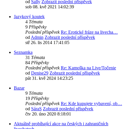
od
Sally
Zobrazit poslední příspěvek
sob 08. kvě 2021 14:02:39
Jazykový koutek
4
Témata
9
Příspěvky
Poslední příspěvek
Re: Erotické fráze na livecha…
od
Admin
Zobrazit poslední příspěvek
stř 26. lis 2014 17:41:05
Seznamka
31
Témata
84
Příspěvky
Poslední příspěvek
Re: Kamoška na Live/Točenie
od
Denise29
Zobrazit poslední příspěvek
pát 31. kvě 2024 14:23:25
Bazar
9
Témata
19
Příspěvky
Poslední příspěvek
Re: Kde kupujete vybavení, ob…
od
SáraS
Zobrazit poslední příspěvek
čtv 20. úno 2020 8:18:01
Aktuálně probíhající akce na českých i zahraničních
livechatech