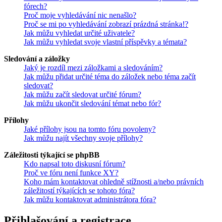
fórech?
Proč moje vyhledávání nic nenašlo?
Proč se mi po vyhledávání zobrazí prázdná stránka!?
Jak můžu vyhledat určité uživatele?
Jak můžu vyhledat svoje vlastní příspěvky a témata?
Sledování a záložky
Jaký je rozdíl mezi záložkami a sledováním?
Jak můžu přidat určité téma do záložek nebo téma začít
sledovat?
Jak můžu začít sledovat určité fórum?
Jak můžu ukončit sledování témat nebo fór?
Přílohy
Jaké přílohy jsou na tomto fóru povoleny?
Jak můžu najít všechny svoje přílohy?
Záležitosti týkající se phpBB
Kdo napsal toto diskusní fórum?
Proč ve fóru není funkce XY?
Koho mám kontaktovat ohledně stížnosti a/nebo právních
záležitostí týkajících se tohoto fóra?
Jak můžu kontaktovat administrátora fóra?
Přihlašování a registrace