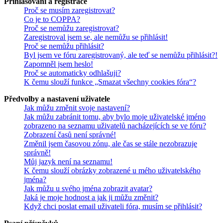
Přihlašování a registrace
Proč se musím zaregistrovat?
Co je to COPPA?
Proč se nemůžu zaregistrovat?
Zaregistroval jsem se, ale nemůžu se přihlásit!
Proč se nemůžu přihlásit?
Byl jsem ve fóru zaregistrovaný, ale teď se nemůžu přihlásit?!
Zapomněl jsem heslo!
Proč se automaticky odhlašuji?
K čemu slouží funkce „Smazat všechny cookies fóra“?
Předvolby a nastavení uživatele
Jak můžu změnit svoje nastavení?
Jak můžu zabránit tomu, aby bylo moje uživatelské jméno
zobrazeno na seznamu uživatelů nacházejících se ve fóru?
Zobrazení časů není správné!
Změnil jsem časovou zónu, ale čas se stále nezobrazuje
správně!
Můj jazyk není na seznamu!
K čemu slouží obrázky zobrazené u mého uživatelského
jména?
Jak můžu u svého jména zobrazit avatar?
Jaká je moje hodnost a jak ji můžu změnit?
Když chci poslat email uživateli fóra, musím se přihlásit?