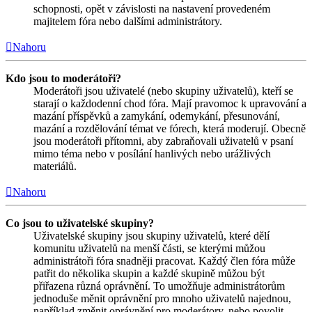
schopnosti, opět v závislosti na nastavení provedeném
majitelem fóra nebo dalšími administrátory.
Nahoru
Kdo jsou to moderátoři?
Moderátoři jsou uživatelé (nebo skupiny uživatelů), kteří se
starají o každodenní chod fóra. Mají pravomoc k upravování a
mazání příspěvků a zamykání, odemykání, přesunování,
mazání a rozdělování témat ve fórech, která moderují. Obecně
jsou moderátoři přítomni, aby zabraňovali uživatelů v psaní
mimo téma nebo v posílání hanlivých nebo urážlivých
materiálů.
Nahoru
Co jsou to uživatelské skupiny?
Uživatelské skupiny jsou skupiny uživatelů, které dělí
komunitu uživatelů na menší části, se kterými můžou
administrátoři fóra snadněji pracovat. Každý člen fóra může
patřit do několika skupin a každé skupině můžou být
přiřazena různá oprávnění. To umožňuje administrátorům
jednoduše měnit oprávnění pro mnoho uživatelů najednou,
například změnit oprávnění pro moderátory, nebo povolit