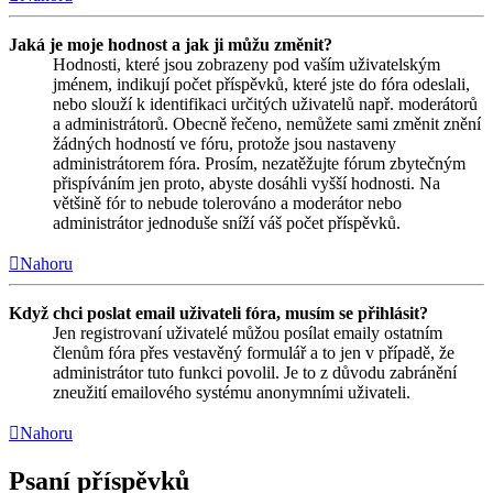
Jaká je moje hodnost a jak ji můžu změnit?
Hodnosti, které jsou zobrazeny pod vaším uživatelským
jménem, indikují počet příspěvků, které jste do fóra odeslali,
nebo slouží k identifikaci určitých uživatelů např. moderátorů
a administrátorů. Obecně řečeno, nemůžete sami změnit znění
žádných hodností ve fóru, protože jsou nastaveny
administrátorem fóra. Prosím, nezatěžujte fórum zbytečným
přispíváním jen proto, abyste dosáhli vyšší hodnosti. Na
většině fór to nebude tolerováno a moderátor nebo
administrátor jednoduše sníží váš počet příspěvků.
Nahoru
Když chci poslat email uživateli fóra, musím se přihlásit?
Jen registrovaní uživatelé můžou posílat emaily ostatním
členům fóra přes vestavěný formulář a to jen v případě, že
administrátor tuto funkci povolil. Je to z důvodu zabránění
zneužití emailového systému anonymními uživateli.
Nahoru
Psaní příspěvků