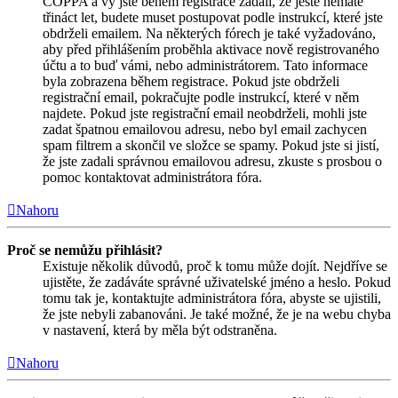
COPPA a vy jste během registrace zadali, že ještě nemáte
třináct let, budete muset postupovat podle instrukcí, které jste
obdrželi emailem. Na některých fórech je také vyžadováno,
aby před přihlášením proběhla aktivace nově registrovaného
účtu a to buď vámi, nebo administrátorem. Tato informace
byla zobrazena během registrace. Pokud jste obdrželi
registrační email, pokračujte podle instrukcí, které v něm
najdete. Pokud jste registrační email neobdrželi, mohli jste
zadat špatnou emailovou adresu, nebo byl email zachycen
spam filtrem a skončil ve složce se spamy. Pokud jste si jistí,
že jste zadali správnou emailovou adresu, zkuste s prosbou o
pomoc kontaktovat administrátora fóra.
Nahoru
Proč se nemůžu přihlásit?
Existuje několik důvodů, proč k tomu může dojít. Nejdříve se
ujistěte, že zadáváte správné uživatelské jméno a heslo. Pokud
tomu tak je, kontaktujte administrátora fóra, abyste se ujistili,
že jste nebyli zabanováni. Je také možné, že je na webu chyba
v nastavení, která by měla být odstraněna.
Nahoru