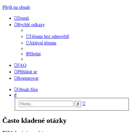
Přejít na obsah
Domů
Rychlé odkazy
Témata bez odpovědí
Aktivní témata
Hledat
FAQ
Přihlásit se
Registrovat
Obsah fóra
Hledat
Pokročilé
Hledat
hledání
Často kladené otázky