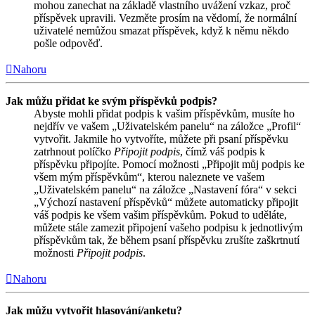
mohou zanechat na základě vlastního uvážení vzkaz, proč
příspěvek upravili. Vezměte prosím na vědomí, že normální
uživatelé nemůžou smazat příspěvek, když k němu někdo
pošle odpověď.
Nahoru
Jak můžu přidat ke svým příspěvků podpis?
Abyste mohli přidat podpis k vašim příspěvkům, musíte ho
nejdřív ve vašem „Uživatelském panelu“ na záložce „Profil“
vytvořit. Jakmile ho vytvoříte, můžete při psaní příspěvku
zatrhnout políčko
Připojit podpis
, čímž váš podpis k
příspěvku připojíte. Pomocí možnosti „Připojit můj podpis ke
všem mým příspěvkům“, kterou naleznete ve vašem
„Uživatelském panelu“ na záložce „Nastavení fóra“ v sekci
„Výchozí nastavení příspěvků“ můžete automaticky připojit
váš podpis ke všem vašim příspěvkům. Pokud to uděláte,
můžete stále zamezit připojení vašeho podpisu k jednotlivým
příspěvkům tak, že během psaní příspěvku zrušíte zaškrtnutí
možnosti
Připojit podpis
.
Nahoru
Jak můžu vytvořit hlasování/anketu?