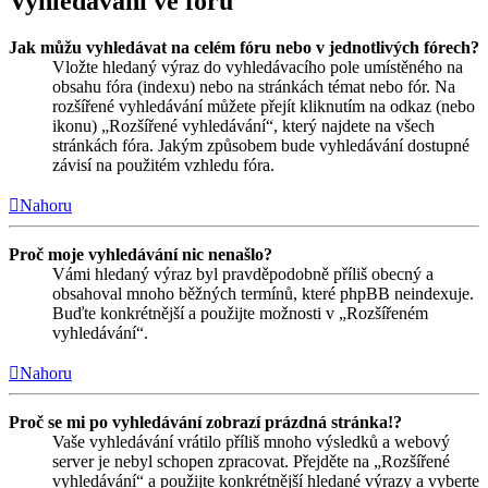
Vyhledávání ve fóru
Jak můžu vyhledávat na celém fóru nebo v jednotlivých fórech?
Vložte hledaný výraz do vyhledávacího pole umístěného na
obsahu fóra (indexu) nebo na stránkách témat nebo fór. Na
rozšířené vyhledávání můžete přejít kliknutím na odkaz (nebo
ikonu) „Rozšířené vyhledávání“, který najdete na všech
stránkách fóra. Jakým způsobem bude vyhledávání dostupné
závisí na použitém vzhledu fóra.
Nahoru
Proč moje vyhledávání nic nenašlo?
Vámi hledaný výraz byl pravděpodobně příliš obecný a
obsahoval mnoho běžných termínů, které phpBB neindexuje.
Buďte konkrétnější a použijte možnosti v „Rozšířeném
vyhledávání“.
Nahoru
Proč se mi po vyhledávání zobrazí prázdná stránka!?
Vaše vyhledávání vrátilo příliš mnoho výsledků a webový
server je nebyl schopen zpracovat. Přejděte na „Rozšířené
vyhledávání“ a použijte konkrétnější hledané výrazy a vyberte