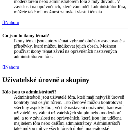
moderátorem nebo administrátorem fóra z řady důvodů. V
závislosti na oprávněních, které vám udělil administrátor fóra,
můžete také mít možnost zamykat vlastní témata.
Nahoru
Co jsou to ikony témat?
Ikony témat jsou autory témat vybrané obrázky asociované s
příspěvky, které můžou indikovat jejich obsah. Možnost
používat ikony témat závisí na oprávněních nastavených
administrátorem fóra.
Nahoru
Uživatelské úrovně a skupiny
Kdo jsou to administrátoři?
Administrátoři jsou uživatelé fóra, kteří mají nejvyšší úroveň
kontroly nad celým fórem. Tito členové můžou kontrolovat
všechny aspekty fóra, včetně nastavení oprávnění, banování
uživatelů, vytváření uživatelských skupin nebo moderátorů
atd. a to v závislosti na oprávněních, která jsou jim udělena
majitelem fóra nebo dalšími administrátory. Administrátoři
také můžou mít ve všech fórech úplné moderátorské