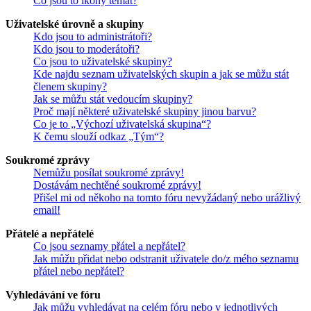
Co jsou to ikony témat?
Uživatelské úrovně a skupiny
Kdo jsou to administrátoři?
Kdo jsou to moderátoři?
Co jsou to uživatelské skupiny?
Kde najdu seznam uživatelských skupin a jak se můžu stát
členem skupiny?
Jak se můžu stát vedoucím skupiny?
Proč mají některé uživatelské skupiny jinou barvu?
Co je to „Výchozí uživatelská skupina“?
K čemu slouží odkaz „Tým“?
Soukromé zprávy
Nemůžu posílat soukromé zprávy!
Dostávám nechtěné soukromé zprávy!
Přišel mi od někoho na tomto fóru nevyžádaný nebo urážlivý
email!
Přátelé a nepřátelé
Co jsou seznamy přátel a nepřátel?
Jak můžu přidat nebo odstranit uživatele do/z mého seznamu
přátel nebo nepřátel?
Vyhledávání ve fóru
Jak můžu vyhledávat na celém fóru nebo v jednotlivých