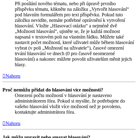
Při posílání nového tématu, nebo při úpravě prvního
příspěvku tématu, klikněte na záložku „Vytvořit hlasování“
pod hlavním formulářem pro text příspěvku. Pokud tuto
záložku nevidíte, nemáte potřebné oprávnění k vytvoření
hlasování. Vložte „Hlasovací otázku“ a nejméně dvě
„Možnosti hlasování“, ujistěte se, že je každá možnost
napsaná v textovém poli na vlastním řádku. Můžete také
nastavit počet možností, které uživatel může během hlasování
vybrat (v poli „Možností na uživatele“), časové omezení
trvání hlasování ve dnech (0 pro časově neomezené
hlasování) a nakonec můžete povolit uživatelům měnit jejich
hlasy.
Nahoru
Proč nemůžu přidat do hlasování více možností?
Omezení počtu možností v hlasování je nastaveno
administrátorem fóra. Pokud si myslíte, že potřebujete do
vašeho hlasování vložit více možností než je povoleno,
kontaktujte administrátora fóra.
Nahoru
Jak můžu upravit nebo smazat hlasování?