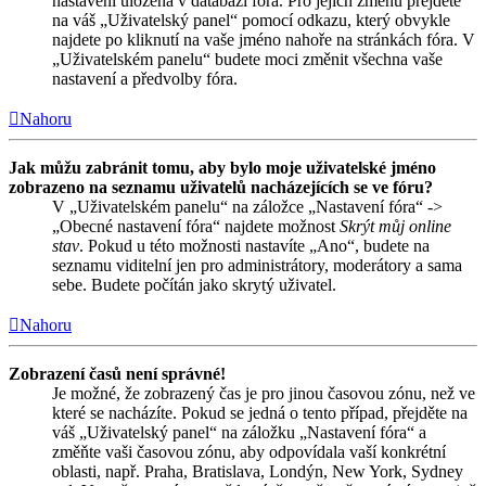
nastavení uložena v databázi fóra. Pro jejich změnu přejděte
na váš „Uživatelský panel“ pomocí odkazu, který obvykle
najdete po kliknutí na vaše jméno nahoře na stránkách fóra. V
„Uživatelském panelu“ budete moci změnit všechna vaše
nastavení a předvolby fóra.
Nahoru
Jak můžu zabránit tomu, aby bylo moje uživatelské jméno
zobrazeno na seznamu uživatelů nacházejících se ve fóru?
V „Uživatelském panelu“ na záložce „Nastavení fóra“ ->
„Obecné nastavení fóra“ najdete možnost
Skrýt můj online
stav
. Pokud u této možnosti nastavíte „Ano“, budete na
seznamu viditelní jen pro administrátory, moderátory a sama
sebe. Budete počítán jako skrytý uživatel.
Nahoru
Zobrazení časů není správné!
Je možné, že zobrazený čas je pro jinou časovou zónu, než ve
které se nacházíte. Pokud se jedná o tento případ, přejděte na
váš „Uživatelský panel“ na záložku „Nastavení fóra“ a
změňte vaši časovou zónu, aby odpovídala vaší konkrétní
oblasti, např. Praha, Bratislava, Londýn, New York, Sydney