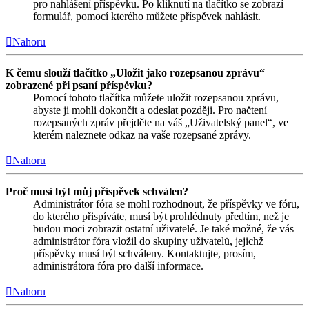
pro nahlášení příspěvku. Po kliknutí na tlačítko se zobrazí
formulář, pomocí kterého můžete příspěvek nahlásit.
Nahoru
K čemu slouží tlačítko „Uložit jako rozepsanou zprávu“
zobrazené při psaní příspěvku?
Pomocí tohoto tlačítka můžete uložit rozepsanou zprávu,
abyste ji mohli dokončit a odeslat později. Pro načtení
rozepsaných zpráv přejděte na váš „Uživatelský panel“, ve
kterém naleznete odkaz na vaše rozepsané zprávy.
Nahoru
Proč musí být můj příspěvek schválen?
Administrátor fóra se mohl rozhodnout, že příspěvky ve fóru,
do kterého přispíváte, musí být prohlédnuty předtím, než je
budou moci zobrazit ostatní uživatelé. Je také možné, že vás
administrátor fóra vložil do skupiny uživatelů, jejichž
příspěvky musí být schváleny. Kontaktujte, prosím,
administrátora fóra pro další informace.
Nahoru