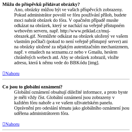
Můžu do příspěvků přidávat obrázky?
Ano, obrázky můžou být ve vašich příspěvcích zobrazeny.
Pokud administrátor povolil ve fóru používání příloh, budete
moci nahrát obrázek do fóra. V opačném případě musíte
odkázat na obrázek, který se nachází na veřejně přístupném
webovém serveru, např. http://www.priklad.cz/muj-
obrazek.gif. Nemůžete odkázat na obrázek uložený ve vašem
vlastním počítači (pokud to není veřejně přístupný server) ani
na obrázky uložené za nějakým autentizačním mechanizmem,
např. v emailech na seznamu.cz nebo v Gmailu, heslem
chráněných webech atd. Aby se obrázek zobrazil, vložte
adresu, která k němu vede do BBKódu [img].
Nahoru
Co jsou to globální oznámení?
Globální oznámení obsahují důležité informace, a proto byste
je měli vždy číst. Globální oznámení jsou zobrazeny v
každém fóru nahoře a ve vašem uživatelském panelu.
Oprávnění pro odeslání tématu jako globálního oznámení jsou
udělena administrátorem fóra.
Nahoru