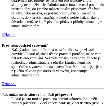
Oprávnění pro přílohy se nastavují pro jednotlivá fóra,
skupiny nebo uživatele. Administrátor fóra nemusel povolit do
určitého fóra, do kterého můžete posílat příspěvky, přidávat
přílohy, nebo možná, že posílat přílohy můžou jen určité
skupiny, do kterých nepatříte. Pokud si nejste jisti, z jakého
důvodu nemůžete k příspěvkům přidávat přílohy, kontaktujte
administrátora fóra.
Nahoru
Proč jsem obdržel varování?
Každý administrátor fóra má na svém fóru svoje vlastní
pravidla. Pokud nějaké z těchto pravidel porušíte, může vám
být uděleno varování. Vezměte prosím na vědomí, že toto je
rozhodnutí administrátora a phpBB Limited nemá nic
společného s varováními na daném fóru. Pokud si nejste jisti,
z jakého důvodu jste obdrželi varování, kontaktujte
administrátora fóra.
Nahoru
Jak můžu moderátorovi nahlásit příspěvek?
Pokud je tato funkce povolena administrátorem fóra, měli
byste v příspěvku, který chcete nahlásit, vidět tlačítko (ikonu)