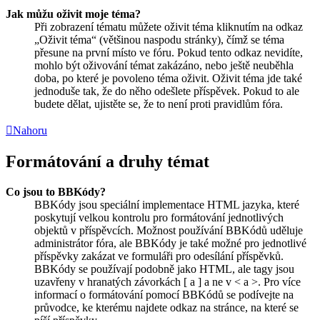
Jak můžu oživit moje téma?
Při zobrazení tématu můžete oživit téma kliknutím na odkaz
„Oživit téma“ (většinou naspodu stránky), čímž se téma
přesune na první místo ve fóru. Pokud tento odkaz nevidíte,
mohlo být oživování témat zakázáno, nebo ještě neuběhla
doba, po které je povoleno téma oživit. Oživit téma jde také
jednoduše tak, že do něho odešlete příspěvek. Pokud to ale
budete dělat, ujistěte se, že to není proti pravidlům fóra.
Nahoru
Formátování a druhy témat
Co jsou to BBKódy?
BBKódy jsou speciální implementace HTML jazyka, které
poskytují velkou kontrolu pro formátování jednotlivých
objektů v příspěvcích. Možnost používání BBKódů uděluje
administrátor fóra, ale BBKódy je také možné pro jednotlivé
příspěvky zakázat ve formuláři pro odesílání příspěvků.
BBKódy se používají podobně jako HTML, ale tagy jsou
uzavřeny v hranatých závorkách [ a ] a ne v < a >. Pro více
informací o formátování pomocí BBKódů se podívejte na
průvodce, ke kterému najdete odkaz na stránce, na které se