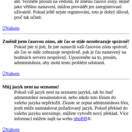
atd. Vezměte prosím na vědomí, že změnu časové zóny, stejně
jako většinu nastavení, můžou provádět jen zaregistrovaní
uživatelé. Pokud ještě nejste registrováni, toto je dobrý důvod,
proč tak učinit.
Nahoru
Změnil jsem časovou zónu, ale čas se stále nezobrazuje správně!
Pokud jste si jisti, že jste nastavili vaši časovou zónu správně,
ale čas se stále zobrazuje nesprávně, pak je čas nastavený na
hodinách serveru nesprávný. Upozorněte na to, prosím,
administrátora, aby mohl tento problém odstranit.
Nahoru
Můj jazyk není na seznamu!
Pokud váš jazyk není na seznamu jazyků, tak ho buď
administrátor nenainstaloval, nebo nikdo toto fórum do
vašeho jazyka nepřeložil. Zkuste se zeptat administrátora fóra,
jestli může nainstalovat požadovaný jazyk. Pokud překlad do
vašeho jazyku neexistuje, můžete vytvořit nový překlad. Více
informací můžete najít na webu
phpBB
®.
Nahoru