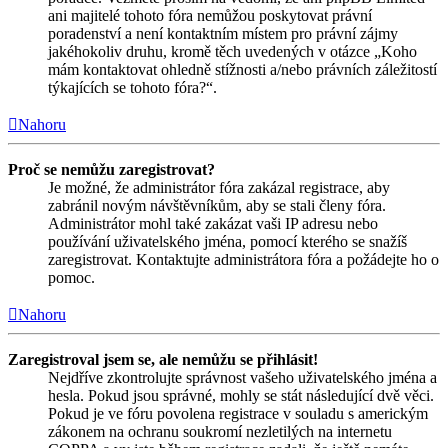
ani majitelé tohoto fóra nemůžou poskytovat právní
poradenství a není kontaktním místem pro právní zájmy
jakéhokoliv druhu, kromě těch uvedených v otázce „Koho
mám kontaktovat ohledně stížnosti a/nebo právních záležitostí
týkajících se tohoto fóra?“.
Nahoru
Proč se nemůžu zaregistrovat?
Je možné, že administrátor fóra zakázal registrace, aby
zabránil novým návštěvníkům, aby se stali členy fóra.
Administrátor mohl také zakázat vaši IP adresu nebo
používání uživatelského jména, pomocí kterého se snažíš
zaregistrovat. Kontaktujte administrátora fóra a požádejte ho o
pomoc.
Nahoru
Zaregistroval jsem se, ale nemůžu se přihlásit!
Nejdříve zkontrolujte správnost vašeho uživatelského jména a
hesla. Pokud jsou správné, mohly se stát následující dvě věci.
Pokud je ve fóru povolena registrace v souladu s americkým
zákonem na ochranu soukromí nezletilých na internetu