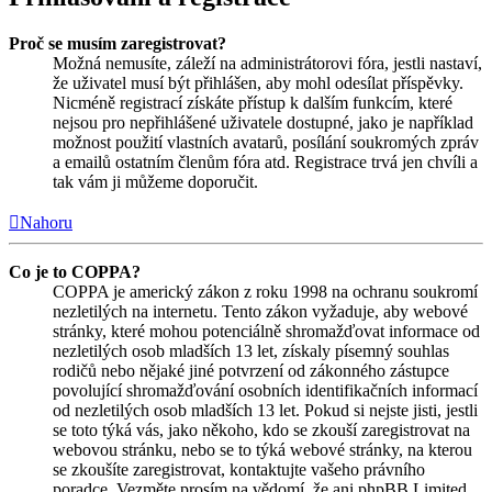
Proč se musím zaregistrovat?
Možná nemusíte, záleží na administrátorovi fóra, jestli nastaví,
že uživatel musí být přihlášen, aby mohl odesílat příspěvky.
Nicméně registrací získáte přístup k dalším funkcím, které
nejsou pro nepřihlášené uživatele dostupné, jako je například
možnost použití vlastních avatarů, posílání soukromých zpráv
a emailů ostatním členům fóra atd. Registrace trvá jen chvíli a
tak vám ji můžeme doporučit.
Nahoru
Co je to COPPA?
COPPA je americký zákon z roku 1998 na ochranu soukromí
nezletilých na internetu. Tento zákon vyžaduje, aby webové
stránky, které mohou potenciálně shromažďovat informace od
nezletilých osob mladších 13 let, získaly písemný souhlas
rodičů nebo nějaké jiné potvrzení od zákonného zástupce
povolující shromažďování osobních identifikačních informací
od nezletilých osob mladších 13 let. Pokud si nejste jisti, jestli
se toto týká vás, jako někoho, kdo se zkouší zaregistrovat na
webovou stránku, nebo se to týká webové stránky, na kterou
se zkoušíte zaregistrovat, kontaktujte vašeho právního
poradce. Vezměte prosím na vědomí, že ani phpBB Limited