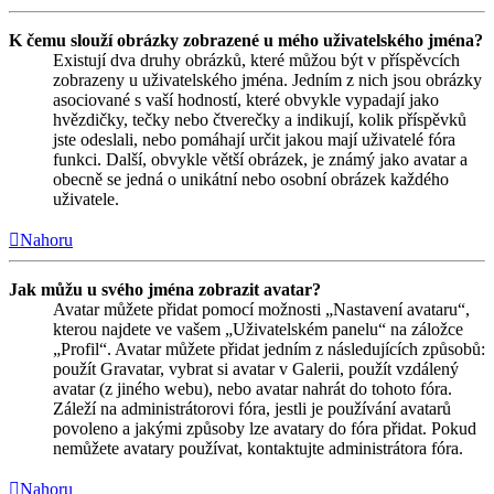
K čemu slouží obrázky zobrazené u mého uživatelského jména?
Existují dva druhy obrázků, které můžou být v příspěvcích
zobrazeny u uživatelského jména. Jedním z nich jsou obrázky
asociované s vaší hodností, které obvykle vypadají jako
hvězdičky, tečky nebo čtverečky a indikují, kolik příspěvků
jste odeslali, nebo pomáhají určit jakou mají uživatelé fóra
funkci. Další, obvykle větší obrázek, je známý jako avatar a
obecně se jedná o unikátní nebo osobní obrázek každého
uživatele.
Nahoru
Jak můžu u svého jména zobrazit avatar?
Avatar můžete přidat pomocí možnosti „Nastavení avataru“,
kterou najdete ve vašem „Uživatelském panelu“ na záložce
„Profil“. Avatar můžete přidat jedním z následujících způsobů:
použít Gravatar, vybrat si avatar v Galerii, použít vzdálený
avatar (z jiného webu), nebo avatar nahrát do tohoto fóra.
Záleží na administrátorovi fóra, jestli je používání avatarů
povoleno a jakými způsoby lze avatary do fóra přidat. Pokud
nemůžete avatary používat, kontaktujte administrátora fóra.
Nahoru