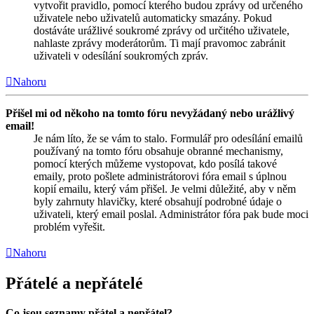
vytvořit pravidlo, pomocí kterého budou zprávy od určeného
uživatele nebo uživatelů automaticky smazány. Pokud
dostáváte urážlivé soukromé zprávy od určitého uživatele,
nahlaste zprávy moderátorům. Ti mají pravomoc zabránit
uživateli v odesílání soukromých zpráv.
Nahoru
Přišel mi od někoho na tomto fóru nevyžádaný nebo urážlivý
email!
Je nám líto, že se vám to stalo. Formulář pro odesílání emailů
používaný na tomto fóru obsahuje obranné mechanismy,
pomocí kterých můžeme vystopovat, kdo posílá takové
emaily, proto pošlete administrátorovi fóra email s úplnou
kopií emailu, který vám přišel. Je velmi důležité, aby v něm
byly zahrnuty hlavičky, které obsahují podrobné údaje o
uživateli, který email poslal. Administrátor fóra pak bude moci
problém vyřešit.
Nahoru
Přátelé a nepřátelé
Co jsou seznamy přátel a nepřátel?