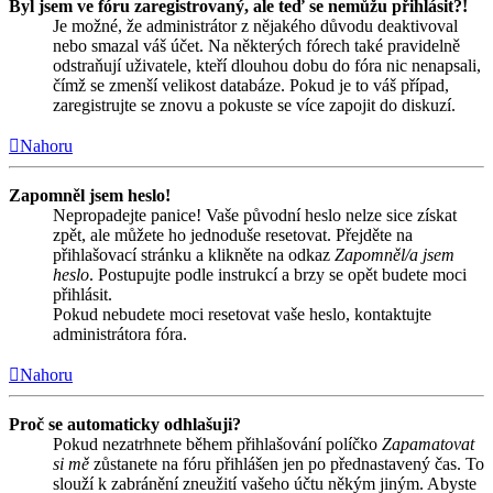
Byl jsem ve fóru zaregistrovaný, ale teď se nemůžu přihlásit?!
Je možné, že administrátor z nějakého důvodu deaktivoval
nebo smazal váš účet. Na některých fórech také pravidelně
odstraňují uživatele, kteří dlouhou dobu do fóra nic nenapsali,
čímž se zmenší velikost databáze. Pokud je to váš případ,
zaregistrujte se znovu a pokuste se více zapojit do diskuzí.
Nahoru
Zapomněl jsem heslo!
Nepropadejte panice! Vaše původní heslo nelze sice získat
zpět, ale můžete ho jednoduše resetovat. Přejděte na
přihlašovací stránku a klikněte na odkaz
Zapomněl/a jsem
heslo
. Postupujte podle instrukcí a brzy se opět budete moci
přihlásit.
Pokud nebudete moci resetovat vaše heslo, kontaktujte
administrátora fóra.
Nahoru
Proč se automaticky odhlašuji?
Pokud nezatrhnete během přihlašování políčko
Zapamatovat
si mě
zůstanete na fóru přihlášen jen po přednastavený čas. To
slouží k zabránění zneužití vašeho účtu někým jiným. Abyste