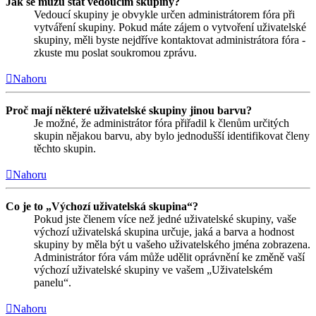
Jak se můžu stát vedoucím skupiny?
Vedoucí skupiny je obvykle určen administrátorem fóra při
vytváření skupiny. Pokud máte zájem o vytvoření uživatelské
skupiny, měli byste nejdříve kontaktovat administrátora fóra -
zkuste mu poslat soukromou zprávu.
Nahoru
Proč mají některé uživatelské skupiny jinou barvu?
Je možné, že administrátor fóra přiřadil k členům určitých
skupin nějakou barvu, aby bylo jednodušší identifikovat členy
těchto skupin.
Nahoru
Co je to „Výchozí uživatelská skupina“?
Pokud jste členem více než jedné uživatelské skupiny, vaše
výchozí uživatelská skupina určuje, jaká a barva a hodnost
skupiny by měla být u vašeho uživatelského jména zobrazena.
Administrátor fóra vám může udělit oprávnění ke změně vaší
výchozí uživatelské skupiny ve vašem „Uživatelském
panelu“.
Nahoru