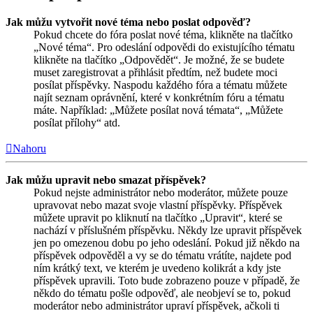
Jak můžu vytvořit nové téma nebo poslat odpověď?
Pokud chcete do fóra poslat nové téma, klikněte na tlačítko
„Nové téma“. Pro odeslání odpovědi do existujícího tématu
klikněte na tlačítko „Odpovědět“. Je možné, že se budete
muset zaregistrovat a přihlásit předtím, než budete moci
posílat příspěvky. Naspodu každého fóra a tématu můžete
najít seznam oprávnění, které v konkrétním fóru a tématu
máte. Například: „Můžete posílat nová témata“, „Můžete
posílat přílohy“ atd.
Nahoru
Jak můžu upravit nebo smazat příspěvek?
Pokud nejste administrátor nebo moderátor, můžete pouze
upravovat nebo mazat svoje vlastní příspěvky. Příspěvek
můžete upravit po kliknutí na tlačítko „Upravit“, které se
nachází v příslušném příspěvku. Někdy lze upravit příspěvek
jen po omezenou dobu po jeho odeslání. Pokud již někdo na
příspěvek odpověděl a vy se do tématu vrátíte, najdete pod
ním krátký text, ve kterém je uvedeno kolikrát a kdy jste
příspěvek upravili. Toto bude zobrazeno pouze v případě, že
někdo do tématu pošle odpověď, ale neobjeví se to, pokud
moderátor nebo administrátor upraví příspěvek, ačkoli ti