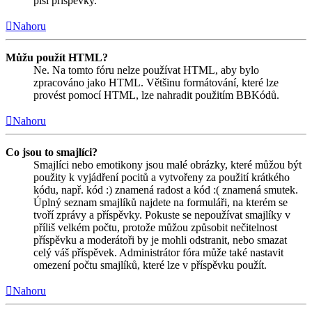
píší příspěvky.
Nahoru
Můžu použít HTML?
Ne. Na tomto fóru nelze používat HTML, aby bylo
zpracováno jako HTML. Většinu formátování, které lze
provést pomocí HTML, lze nahradit použitím BBKódů.
Nahoru
Co jsou to smajlíci?
Smajlíci nebo emotikony jsou malé obrázky, které můžou být
použity k vyjádření pocitů a vytvořeny za použití krátkého
kódu, např. kód :) znamená radost a kód :( znamená smutek.
Úplný seznam smajlíků najdete na formuláři, na kterém se
tvoří zprávy a příspěvky. Pokuste se nepoužívat smajlíky v
příliš velkém počtu, protože můžou způsobit nečitelnost
příspěvku a moderátoři by je mohli odstranit, nebo smazat
celý váš příspěvek. Administrátor fóra může také nastavit
omezení počtu smajlíků, které lze v příspěvku použít.
Nahoru