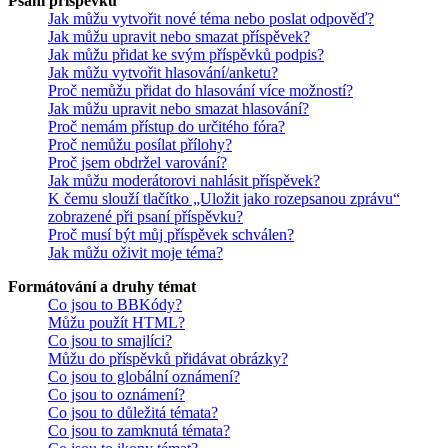
Psaní příspěvků
Jak můžu vytvořit nové téma nebo poslat odpověď?
Jak můžu upravit nebo smazat příspěvek?
Jak můžu přidat ke svým příspěvků podpis?
Jak můžu vytvořit hlasování/anketu?
Proč nemůžu přidat do hlasování více možností?
Jak můžu upravit nebo smazat hlasování?
Proč nemám přístup do určitého fóra?
Proč nemůžu posílat přílohy?
Proč jsem obdržel varování?
Jak můžu moderátorovi nahlásit příspěvek?
K čemu slouží tlačítko „Uložit jako rozepsanou zprávu“
zobrazené při psaní příspěvku?
Proč musí být můj příspěvek schválen?
Jak můžu oživit moje téma?
Formátování a druhy témat
Co jsou to BBKódy?
Můžu použít HTML?
Co jsou to smajlíci?
Můžu do příspěvků přidávat obrázky?
Co jsou to globální oznámení?
Co jsou to oznámení?
Co jsou to důležitá témata?
Co jsou to zamknutá témata?