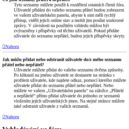
Tyto seznamy můžete použít k rozdělení ostatních členů fóra.
Uživatelé přidáni do vašeho seznamu přátel budou zobrazeni
ve vašem uživatelském panelu, abyste k nim měli rychlý
přístup, viděli jejich online stav a mohli jim posílat soukromé
zprávy. V závislosti na použitém vzhledu můžou být
zvýrazněny i příspěvky od těchto uživatelů. Pokud přidáte
uživatele do seznamu nepřátel, budou jejich příspěvky skryty.
Nahoru
Jak můžu přidat nebo odstranit uživatele do/z mého seznamu
přátel nebo nepřátel?
Uživatele můžete přidat do vašeho seznamu dvěma způsoby.
Po kliknutí na jméno uživatele se dostanete na stránku s
profilem uživatele, kde najdete odkaz, pomocí kterého můžete
uživatele přidat do seznamu přátel nebo nepřátel. Nebo
můžete ve vašem „Uživatelském panelu“ na záložce „Přátelé
a nepřátelé“ přímo přidat uživatele do jednoho ze seznamů
vložením jejich uživatelských jmen. Na stejné stránce můžete
také odstranit uživatele z vašich seznamů.
Nahoru