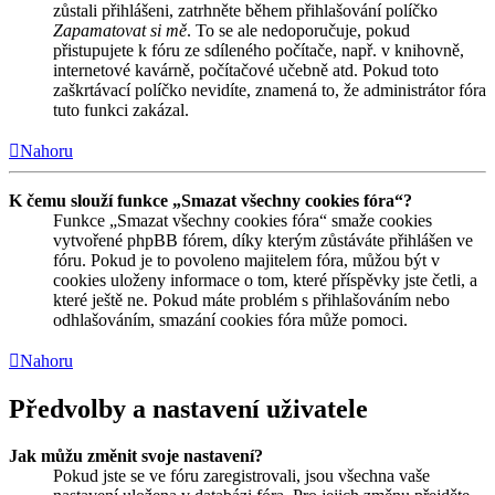
zůstali přihlášeni, zatrhněte během přihlašování políčko
Zapamatovat si mě
. To se ale nedoporučuje, pokud
přistupujete k fóru ze sdíleného počítače, např. v knihovně,
internetové kavárně, počítačové učebně atd. Pokud toto
zaškrtávací políčko nevidíte, znamená to, že administrátor fóra
tuto funkci zakázal.
Nahoru
K čemu slouží funkce „Smazat všechny cookies fóra“?
Funkce „Smazat všechny cookies fóra“ smaže cookies
vytvořené phpBB fórem, díky kterým zůstáváte přihlášen ve
fóru. Pokud je to povoleno majitelem fóra, můžou být v
cookies uloženy informace o tom, které příspěvky jste četli, a
které ještě ne. Pokud máte problém s přihlašováním nebo
odhlašováním, smazání cookies fóra může pomoci.
Nahoru
Předvolby a nastavení uživatele
Jak můžu změnit svoje nastavení?
Pokud jste se ve fóru zaregistrovali, jsou všechna vaše