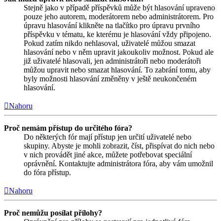
Stejně jako v případě příspěvků může být hlasování upraveno
pouze jeho autorem, moderátorem nebo administrátorem. Pro
úpravu hlasování klikněte na tlačítko pro úpravu prvního
příspěvku v tématu, ke kterému je hlasování vždy připojeno.
Pokud zatím nikdo nehlasoval, uživatelé můžou smazat
hlasování nebo v něm upravit jakoukoliv možnost. Pokud ale
již uživatelé hlasovali, jen administrátoři nebo moderátoři
můžou upravit nebo smazat hlasování. To zabrání tomu, aby
byly možnosti hlasování změněny v ještě neukončeném
hlasování.
Nahoru
Proč nemám přístup do určitého fóra?
Do některých fór mají přístup jen určití uživatelé nebo
skupiny. Abyste je mohli zobrazit, číst, přispívat do nich nebo
v nich provádět jiné akce, můžete potřebovat speciální
oprávnění. Kontaktujte administrátora fóra, aby vám umožnil
do fóra přístup.
Nahoru
Proč nemůžu posílat přílohy?