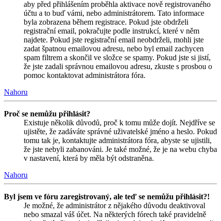
aby před přihlášením proběhla aktivace nově registrovaného
účtu a to buď vámi, nebo administrátorem. Tato informace
byla zobrazena během registrace. Pokud jste obdrželi
registrační email, pokračujte podle instrukcí, které v něm
najdete. Pokud jste registrační email neobdrželi, mohli jste
zadat špatnou emailovou adresu, nebo byl email zachycen
spam filtrem a skončil ve složce se spamy. Pokud jste si jistí,
že jste zadali správnou emailovou adresu, zkuste s prosbou o
pomoc kontaktovat administrátora fóra.
Nahoru
Proč se nemůžu přihlásit?
Existuje několik důvodů, proč k tomu může dojít. Nejdříve se
ujistěte, že zadáváte správné uživatelské jméno a heslo. Pokud
tomu tak je, kontaktujte administrátora fóra, abyste se ujistili,
že jste nebyli zabanováni. Je také možné, že je na webu chyba
v nastavení, která by měla být odstraněna.
Nahoru
Byl jsem ve fóru zaregistrovaný, ale teď se nemůžu přihlásit?!
Je možné, že administrátor z nějakého důvodu deaktivoval
nebo smazal váš účet. Na některých fórech také pravidelně