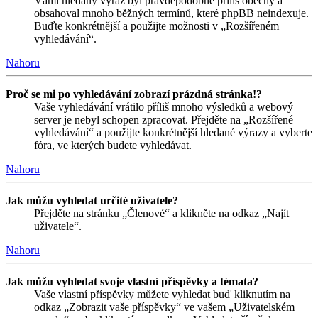
Vámi hledaný výraz byl pravděpodobně příliš obecný a
obsahoval mnoho běžných termínů, které phpBB neindexuje.
Buďte konkrétnější a použijte možnosti v „Rozšířeném
vyhledávání“.
Nahoru
Proč se mi po vyhledávání zobrazí prázdná stránka!?
Vaše vyhledávání vrátilo příliš mnoho výsledků a webový
server je nebyl schopen zpracovat. Přejděte na „Rozšířené
vyhledávání“ a použijte konkrétnější hledané výrazy a vyberte
fóra, ve kterých budete vyhledávat.
Nahoru
Jak můžu vyhledat určité uživatele?
Přejděte na stránku „Členové“ a klikněte na odkaz „Najít
uživatele“.
Nahoru
Jak můžu vyhledat svoje vlastní příspěvky a témata?
Vaše vlastní příspěvky můžete vyhledat buď kliknutím na
odkaz „Zobrazit vaše příspěvky“ ve vašem „Uživatelském