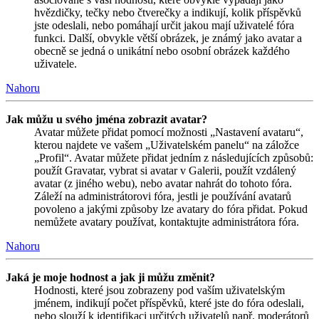
hvězdičky, tečky nebo čtverečky a indikují, kolik příspěvků
jste odeslali, nebo pomáhají určit jakou mají uživatelé fóra
funkci. Další, obvykle větší obrázek, je známý jako avatar a
obecně se jedná o unikátní nebo osobní obrázek každého
uživatele.
Nahoru
Jak můžu u svého jména zobrazit avatar?
Avatar můžete přidat pomocí možnosti „Nastavení avataru“,
kterou najdete ve vašem „Uživatelském panelu“ na záložce
„Profil“. Avatar můžete přidat jedním z následujících způsobů:
použít Gravatar, vybrat si avatar v Galerii, použít vzdálený
avatar (z jiného webu), nebo avatar nahrát do tohoto fóra.
Záleží na administrátorovi fóra, jestli je používání avatarů
povoleno a jakými způsoby lze avatary do fóra přidat. Pokud
nemůžete avatary používat, kontaktujte administrátora fóra.
Nahoru
Jaká je moje hodnost a jak ji můžu změnit?
Hodnosti, které jsou zobrazeny pod vaším uživatelským
jménem, indikují počet příspěvků, které jste do fóra odeslali,
nebo slouží k identifikaci určitých uživatelů např. moderátorů