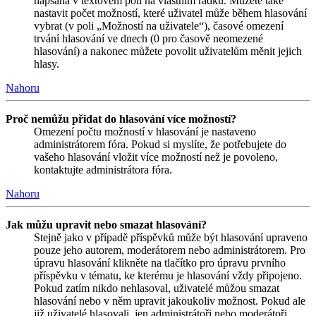
napsaná v textovém poli na vlastním řádku. Můžete také
nastavit počet možností, které uživatel může během hlasování
vybrat (v poli „Možností na uživatele“), časové omezení
trvání hlasování ve dnech (0 pro časově neomezené
hlasování) a nakonec můžete povolit uživatelům měnit jejich
hlasy.
Nahoru
Proč nemůžu přidat do hlasování více možností?
Omezení počtu možností v hlasování je nastaveno
administrátorem fóra. Pokud si myslíte, že potřebujete do
vašeho hlasování vložit více možností než je povoleno,
kontaktujte administrátora fóra.
Nahoru
Jak můžu upravit nebo smazat hlasování?
Stejně jako v případě příspěvků může být hlasování upraveno
pouze jeho autorem, moderátorem nebo administrátorem. Pro
úpravu hlasování klikněte na tlačítko pro úpravu prvního
příspěvku v tématu, ke kterému je hlasování vždy připojeno.
Pokud zatím nikdo nehlasoval, uživatelé můžou smazat
hlasování nebo v něm upravit jakoukoliv možnost. Pokud ale
již uživatelé hlasovali, jen administrátoři nebo moderátoři