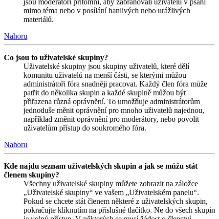
jsou moderátoři přítomni, aby zabraňovali uživatelů v psaní
mimo téma nebo v posílání hanlivých nebo urážlivých
materiálů.
Nahoru
Co jsou to uživatelské skupiny?
Uživatelské skupiny jsou skupiny uživatelů, které dělí
komunitu uživatelů na menší části, se kterými můžou
administrátoři fóra snadněji pracovat. Každý člen fóra může
patřit do několika skupin a každé skupině můžou být
přiřazena různá oprávnění. To umožňuje administrátorům
jednoduše měnit oprávnění pro mnoho uživatelů najednou,
například změnit oprávnění pro moderátory, nebo povolit
uživatelům přístup do soukromého fóra.
Nahoru
Kde najdu seznam uživatelských skupin a jak se můžu stát
členem skupiny?
Všechny uživatelské skupiny můžete zobrazit na záložce
„Uživatelské skupiny“ ve vašem „Uživatelském panelu“.
Pokud se chcete stát členem některé z uživatelských skupin,
pokračujte kliknutím na příslušné tlačítko. Ne do všech skupin
je volný přístup. V některých se musí žádost o členství