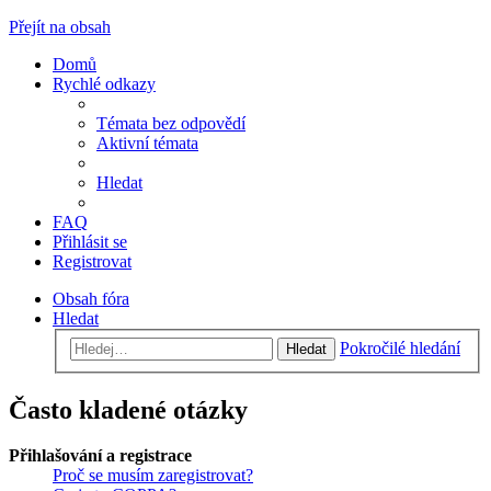
Přejít na obsah
Domů
Rychlé odkazy
Témata bez odpovědí
Aktivní témata
Hledat
FAQ
Přihlásit se
Registrovat
Obsah fóra
Hledat
Pokročilé hledání
Hledat
Často kladené otázky
Přihlašování a registrace
Proč se musím zaregistrovat?