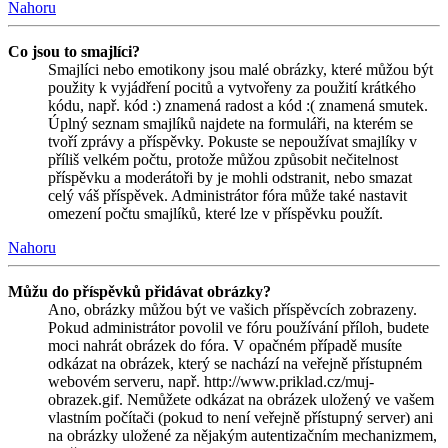
Nahoru
Co jsou to smajlíci?
Smajlíci nebo emotikony jsou malé obrázky, které můžou být
použity k vyjádření pocitů a vytvořeny za použití krátkého
kódu, např. kód :) znamená radost a kód :( znamená smutek.
Úplný seznam smajlíků najdete na formuláři, na kterém se
tvoří zprávy a příspěvky. Pokuste se nepoužívat smajlíky v
příliš velkém počtu, protože můžou způsobit nečitelnost
příspěvku a moderátoři by je mohli odstranit, nebo smazat
celý váš příspěvek. Administrátor fóra může také nastavit
omezení počtu smajlíků, které lze v příspěvku použít.
Nahoru
Můžu do příspěvků přidávat obrázky?
Ano, obrázky můžou být ve vašich příspěvcích zobrazeny.
Pokud administrátor povolil ve fóru používání příloh, budete
moci nahrát obrázek do fóra. V opačném případě musíte
odkázat na obrázek, který se nachází na veřejně přístupném
webovém serveru, např. http://www.priklad.cz/muj-
obrazek.gif. Nemůžete odkázat na obrázek uložený ve vašem
vlastním počítači (pokud to není veřejně přístupný server) ani
na obrázky uložené za nějakým autentizačním mechanizmem,