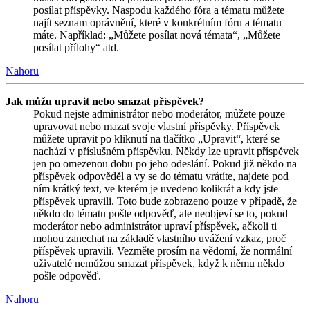
posílat příspěvky. Naspodu každého fóra a tématu můžete
najít seznam oprávnění, které v konkrétním fóru a tématu
máte. Například: „Můžete posílat nová témata“, „Můžete
posílat přílohy“ atd.
Nahoru
Jak můžu upravit nebo smazat příspěvek?
Pokud nejste administrátor nebo moderátor, můžete pouze
upravovat nebo mazat svoje vlastní příspěvky. Příspěvek
můžete upravit po kliknutí na tlačítko „Upravit“, které se
nachází v příslušném příspěvku. Někdy lze upravit příspěvek
jen po omezenou dobu po jeho odeslání. Pokud již někdo na
příspěvek odpověděl a vy se do tématu vrátíte, najdete pod
ním krátký text, ve kterém je uvedeno kolikrát a kdy jste
příspěvek upravili. Toto bude zobrazeno pouze v případě, že
někdo do tématu pošle odpověď, ale neobjeví se to, pokud
moderátor nebo administrátor upraví příspěvek, ačkoli ti
mohou zanechat na základě vlastního uvážení vzkaz, proč
příspěvek upravili. Vezměte prosím na vědomí, že normální
uživatelé nemůžou smazat příspěvek, když k němu někdo
pošle odpověď.
Nahoru