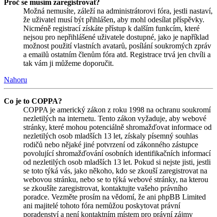
Proč se musím zaregistrovat?
Možná nemusíte, záleží na administrátorovi fóra, jestli nastaví,
že uživatel musí být přihlášen, aby mohl odesílat příspěvky.
Nicméně registrací získáte přístup k dalším funkcím, které
nejsou pro nepřihlášené uživatele dostupné, jako je například
možnost použití vlastních avatarů, posílání soukromých zpráv
a emailů ostatním členům fóra atd. Registrace trvá jen chvíli a
tak vám ji můžeme doporučit.
Nahoru
Co je to COPPA?
COPPA je americký zákon z roku 1998 na ochranu soukromí
nezletilých na internetu. Tento zákon vyžaduje, aby webové
stránky, které mohou potenciálně shromažďovat informace od
nezletilých osob mladších 13 let, získaly písemný souhlas
rodičů nebo nějaké jiné potvrzení od zákonného zástupce
povolující shromažďování osobních identifikačních informací
od nezletilých osob mladších 13 let. Pokud si nejste jisti, jestli
se toto týká vás, jako někoho, kdo se zkouší zaregistrovat na
webovou stránku, nebo se to týká webové stránky, na kterou
se zkoušíte zaregistrovat, kontaktujte vašeho právního
poradce. Vezměte prosím na vědomí, že ani phpBB Limited
ani majitelé tohoto fóra nemůžou poskytovat právní
poradenství a není kontaktním místem pro právní zájmy