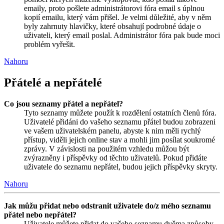
emaily, proto pošlete administrátorovi fóra email s úplnou
kopií emailu, který vám přišel. Je velmi důležité, aby v něm
byly zahrnuty hlavičky, které obsahují podrobné údaje o
uživateli, který email poslal. Administrátor fóra pak bude moci
problém vyřešit.
Nahoru
Přátelé a nepřátelé
Co jsou seznamy přátel a nepřátel?
Tyto seznamy můžete použít k rozdělení ostatních členů fóra.
Uživatelé přidáni do vašeho seznamu přátel budou zobrazeni
ve vašem uživatelském panelu, abyste k nim měli rychlý
přístup, viděli jejich online stav a mohli jim posílat soukromé
zprávy. V závislosti na použitém vzhledu můžou být
zvýrazněny i příspěvky od těchto uživatelů. Pokud přidáte
uživatele do seznamu nepřátel, budou jejich příspěvky skryty.
Nahoru
Jak můžu přidat nebo odstranit uživatele do/z mého seznamu
přátel nebo nepřátel?
Uživatele můžete přidat do vašeho seznamu dvěma způsoby.