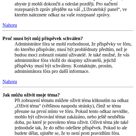
abyste ji mohli dokončit a odeslat později. Pro načtení
rozepsaných zpráv přejděte na váš „Uživatelský panel“, ve
kterém naleznete odkaz na vaše rozepsané zprávy.
Nahoru
Proč musí být můj příspěvek schválen?
Administrátor fóra se mohl rozhodnout, že příspěvky ve fóru,
do kterého přispíváte, musí být prohlédnuty předtím, než je
budou moci zobrazit ostatní uživatelé. Je také možné, že vás
administrátor fóra vložil do skupiny uživatelů, jejichž
příspěvky musí být schváleny. Kontaktujte, prosím,
administrátora fóra pro další informace.
Nahoru
Jak můžu oživit moje téma?
Při zobrazení tématu můžete oživit téma kliknutím na odkaz
„Oživit téma“ (většinou naspodu stránky), čímž se téma
přesune na první místo ve fóru. Pokud tento odkaz nevidíte,
mohlo být oživování témat zakázáno, nebo ještě neuběhla
doba, po které je povoleno téma oživit. Oživit téma jde také
jednoduše tak, že do něho odešlete příspěvek. Pokud to ale
budete dělat, ujistěte se, že to není proti pravidlům fóra.