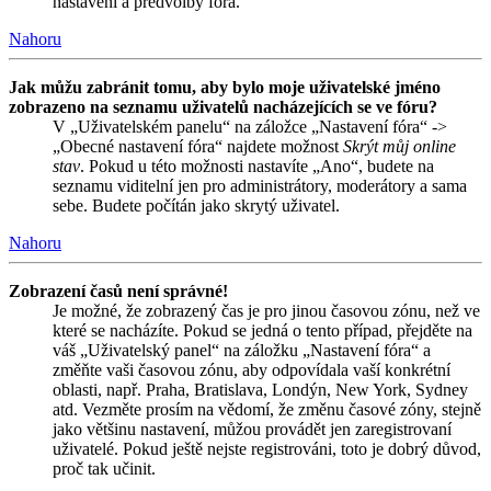
nastavení a předvolby fóra.
Nahoru
Jak můžu zabránit tomu, aby bylo moje uživatelské jméno
zobrazeno na seznamu uživatelů nacházejících se ve fóru?
V „Uživatelském panelu“ na záložce „Nastavení fóra“ ->
„Obecné nastavení fóra“ najdete možnost
Skrýt můj online
stav
. Pokud u této možnosti nastavíte „Ano“, budete na
seznamu viditelní jen pro administrátory, moderátory a sama
sebe. Budete počítán jako skrytý uživatel.
Nahoru
Zobrazení časů není správné!
Je možné, že zobrazený čas je pro jinou časovou zónu, než ve
které se nacházíte. Pokud se jedná o tento případ, přejděte na
váš „Uživatelský panel“ na záložku „Nastavení fóra“ a
změňte vaši časovou zónu, aby odpovídala vaší konkrétní
oblasti, např. Praha, Bratislava, Londýn, New York, Sydney
atd. Vezměte prosím na vědomí, že změnu časové zóny, stejně
jako většinu nastavení, můžou provádět jen zaregistrovaní
uživatelé. Pokud ještě nejste registrováni, toto je dobrý důvod,
proč tak učinit.