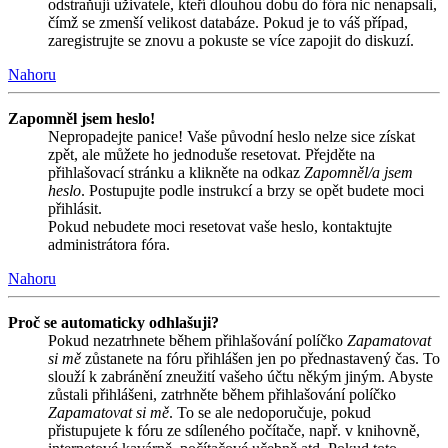
odstraňují uživatele, kteří dlouhou dobu do fóra nic nenapsali,
čímž se zmenší velikost databáze. Pokud je to váš případ,
zaregistrujte se znovu a pokuste se více zapojit do diskuzí.
Nahoru
Zapomněl jsem heslo!
Nepropadejte panice! Vaše původní heslo nelze sice získat
zpět, ale můžete ho jednoduše resetovat. Přejděte na
přihlašovací stránku a klikněte na odkaz
Zapomněl/a jsem
heslo
. Postupujte podle instrukcí a brzy se opět budete moci
přihlásit.
Pokud nebudete moci resetovat vaše heslo, kontaktujte
administrátora fóra.
Nahoru
Proč se automaticky odhlašuji?
Pokud nezatrhnete během přihlašování políčko
Zapamatovat
si mě
zůstanete na fóru přihlášen jen po přednastavený čas. To
slouží k zabránění zneužití vašeho účtu někým jiným. Abyste
zůstali přihlášeni, zatrhněte během přihlašování políčko
Zapamatovat si mě
. To se ale nedoporučuje, pokud
přistupujete k fóru ze sdíleného počítače, např. v knihovně,