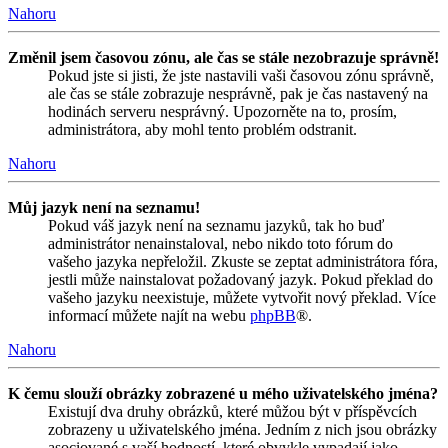
Nahoru
Změnil jsem časovou zónu, ale čas se stále nezobrazuje správně!
Pokud jste si jisti, že jste nastavili vaši časovou zónu správně,
ale čas se stále zobrazuje nesprávně, pak je čas nastavený na
hodinách serveru nesprávný. Upozorněte na to, prosím,
administrátora, aby mohl tento problém odstranit.
Nahoru
Můj jazyk není na seznamu!
Pokud váš jazyk není na seznamu jazyků, tak ho buď
administrátor nenainstaloval, nebo nikdo toto fórum do
vašeho jazyka nepřeložil. Zkuste se zeptat administrátora fóra,
jestli může nainstalovat požadovaný jazyk. Pokud překlad do
vašeho jazyku neexistuje, můžete vytvořit nový překlad. Více
informací můžete najít na webu
phpBB
®.
Nahoru
K čemu slouží obrázky zobrazené u mého uživatelského jména?
Existují dva druhy obrázků, které můžou být v příspěvcích
zobrazeny u uživatelského jména. Jedním z nich jsou obrázky
asociované s vaší hodností, které obvykle vypadají jako