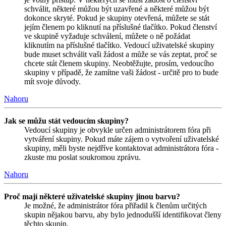
schválit, některé můžou být uzavřené a některé můžou být
dokonce skryté. Pokud je skupiny otevřená, můžete se stát
jejím členem po kliknutí na příslušné tlačítko. Pokud členství
ve skupině vyžaduje schválení, můžete o ně požádat
kliknutím na příslušné tlačítko. Vedoucí uživatelské skupiny
bude muset schválit vaši žádost a může se vás zeptat, proč se
chcete stát členem skupiny. Neobtěžujte, prosím, vedoucího
skupiny v případě, že zamítne vaši žádost - určitě pro to bude
mít svoje důvody.
Nahoru
Jak se můžu stát vedoucím skupiny?
Vedoucí skupiny je obvykle určen administrátorem fóra při
vytváření skupiny. Pokud máte zájem o vytvoření uživatelské
skupiny, měli byste nejdříve kontaktovat administrátora fóra -
zkuste mu poslat soukromou zprávu.
Nahoru
Proč mají některé uživatelské skupiny jinou barvu?
Je možné, že administrátor fóra přiřadil k členům určitých
skupin nějakou barvu, aby bylo jednodušší identifikovat členy
těchto skupin.