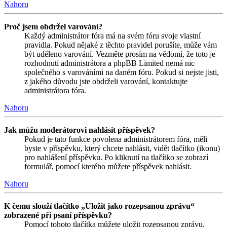
Nahoru
Proč jsem obdržel varování?
Každý administrátor fóra má na svém fóru svoje vlastní
pravidla. Pokud nějaké z těchto pravidel porušíte, může vám
být uděleno varování. Vezměte prosím na vědomí, že toto je
rozhodnutí administrátora a phpBB Limited nemá nic
společného s varováními na daném fóru. Pokud si nejste jisti,
z jakého důvodu jste obdrželi varování, kontaktujte
administrátora fóra.
Nahoru
Jak můžu moderátorovi nahlásit příspěvek?
Pokud je tato funkce povolena administrátorem fóra, měli
byste v příspěvku, který chcete nahlásit, vidět tlačítko (ikonu)
pro nahlášení příspěvku. Po kliknutí na tlačítko se zobrazí
formulář, pomocí kterého můžete příspěvek nahlásit.
Nahoru
K čemu slouží tlačítko „Uložit jako rozepsanou zprávu“
zobrazené při psaní příspěvku?
Pomocí tohoto tlačítka můžete uložit rozepsanou zprávu,