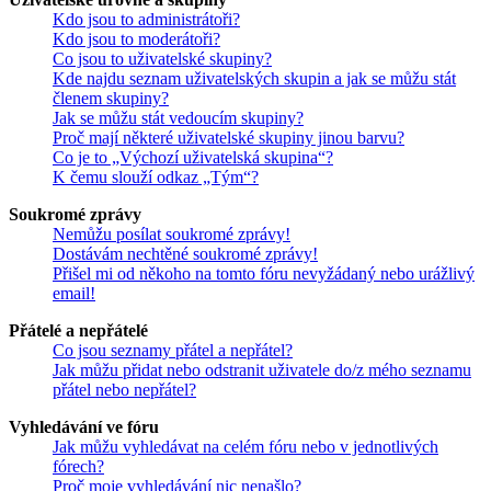
Kdo jsou to administrátoři?
Kdo jsou to moderátoři?
Co jsou to uživatelské skupiny?
Kde najdu seznam uživatelských skupin a jak se můžu stát
členem skupiny?
Jak se můžu stát vedoucím skupiny?
Proč mají některé uživatelské skupiny jinou barvu?
Co je to „Výchozí uživatelská skupina“?
K čemu slouží odkaz „Tým“?
Soukromé zprávy
Nemůžu posílat soukromé zprávy!
Dostávám nechtěné soukromé zprávy!
Přišel mi od někoho na tomto fóru nevyžádaný nebo urážlivý
email!
Přátelé a nepřátelé
Co jsou seznamy přátel a nepřátel?
Jak můžu přidat nebo odstranit uživatele do/z mého seznamu
přátel nebo nepřátel?
Vyhledávání ve fóru
Jak můžu vyhledávat na celém fóru nebo v jednotlivých
fórech?
Proč moje vyhledávání nic nenašlo?