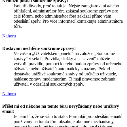
Nemůžu posílat soukromé zprávy!
Jsou tři důvody, proč to tak je. Nejste zaregistrovaní a/nebo
přihlášení, administrátor fóra zakázal soukromé zprávy pro
celé fórum, nebo administrátor fóra zakázal přímo vám
odesílání zpráv. Pro více informací kontaktujte administrátora
fóra.
Nahoru
Dostávám nechtěné soukromé zprávy!
Ve vašem „Uživatelském panelu“ na záložce „Soukromé
zprávy“ v sekci „Pravidla, složky a nastavení“ můžete
vytvořit pravidlo, pomocí kterého budou zprávy od určeného
uživatele nebo uživatelů automaticky smazány. Pokud
dostáváte urážlivé soukromé zprávy od určitého uživatele,
nahlaste zprávy moderátorům. Ti mají pravomoc zabránit
uživateli v odesílání soukromých zpráv.
Nahoru
Přišel mi od někoho na tomto fóru nevyžádaný nebo urážlivý
email!
Je nám líto, že se vám to stalo. Formulář pro odesílání emailů
používaný na tomto fóru obsahuje obranné mechanismy,
pomocí kterých můžeme vystopovat, kdo posílá takové