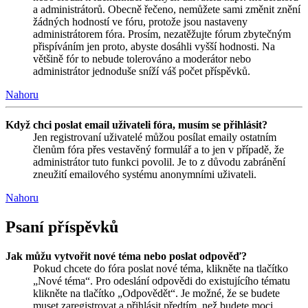
a administrátorů. Obecně řečeno, nemůžete sami změnit znění
žádných hodností ve fóru, protože jsou nastaveny
administrátorem fóra. Prosím, nezatěžujte fórum zbytečným
přispíváním jen proto, abyste dosáhli vyšší hodnosti. Na
většině fór to nebude tolerováno a moderátor nebo
administrátor jednoduše sníží váš počet příspěvků.
Nahoru
Když chci poslat email uživateli fóra, musím se přihlásit?
Jen registrovaní uživatelé můžou posílat emaily ostatním
členům fóra přes vestavěný formulář a to jen v případě, že
administrátor tuto funkci povolil. Je to z důvodu zabránění
zneužití emailového systému anonymními uživateli.
Nahoru
Psaní příspěvků
Jak můžu vytvořit nové téma nebo poslat odpověď?
Pokud chcete do fóra poslat nové téma, klikněte na tlačítko
„Nové téma“. Pro odeslání odpovědi do existujícího tématu
klikněte na tlačítko „Odpovědět“. Je možné, že se budete
muset zaregistrovat a přihlásit předtím, než budete moci