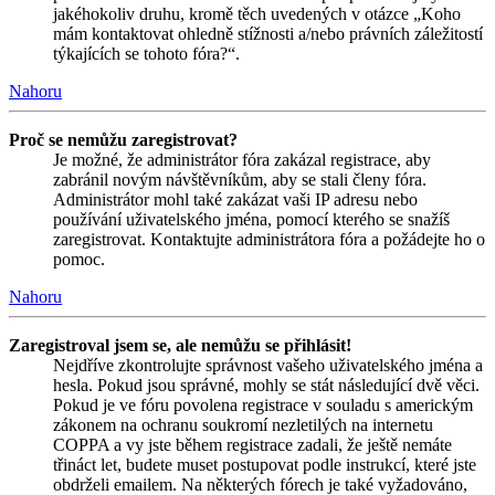
jakéhokoliv druhu, kromě těch uvedených v otázce „Koho
mám kontaktovat ohledně stížnosti a/nebo právních záležitostí
týkajících se tohoto fóra?“.
Nahoru
Proč se nemůžu zaregistrovat?
Je možné, že administrátor fóra zakázal registrace, aby
zabránil novým návštěvníkům, aby se stali členy fóra.
Administrátor mohl také zakázat vaši IP adresu nebo
používání uživatelského jména, pomocí kterého se snažíš
zaregistrovat. Kontaktujte administrátora fóra a požádejte ho o
pomoc.
Nahoru
Zaregistroval jsem se, ale nemůžu se přihlásit!
Nejdříve zkontrolujte správnost vašeho uživatelského jména a
hesla. Pokud jsou správné, mohly se stát následující dvě věci.
Pokud je ve fóru povolena registrace v souladu s americkým
zákonem na ochranu soukromí nezletilých na internetu
COPPA a vy jste během registrace zadali, že ještě nemáte
třináct let, budete muset postupovat podle instrukcí, které jste
obdrželi emailem. Na některých fórech je také vyžadováno,