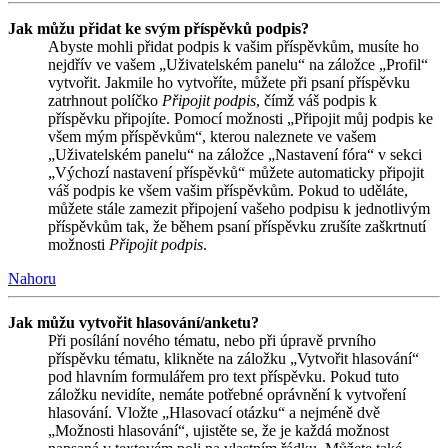
Jak můžu přidat ke svým příspěvků podpis?
Abyste mohli přidat podpis k vašim příspěvkům, musíte ho
nejdřív ve vašem „Uživatelském panelu“ na záložce „Profil“
vytvořit. Jakmile ho vytvoříte, můžete při psaní příspěvku
zatrhnout políčko
Připojit podpis
, čímž váš podpis k
příspěvku připojíte. Pomocí možnosti „Připojit můj podpis ke
všem mým příspěvkům“, kterou naleznete ve vašem
„Uživatelském panelu“ na záložce „Nastavení fóra“ v sekci
„Výchozí nastavení příspěvků“ můžete automaticky připojit
váš podpis ke všem vašim příspěvkům. Pokud to uděláte,
můžete stále zamezit připojení vašeho podpisu k jednotlivým
příspěvkům tak, že během psaní příspěvku zrušíte zaškrtnutí
možnosti
Připojit podpis
.
Nahoru
Jak můžu vytvořit hlasování/anketu?
Při posílání nového tématu, nebo při úpravě prvního
příspěvku tématu, klikněte na záložku „Vytvořit hlasování“
pod hlavním formulářem pro text příspěvku. Pokud tuto
záložku nevidíte, nemáte potřebné oprávnění k vytvoření
hlasování. Vložte „Hlasovací otázku“ a nejméně dvě
„Možnosti hlasování“, ujistěte se, že je každá možnost