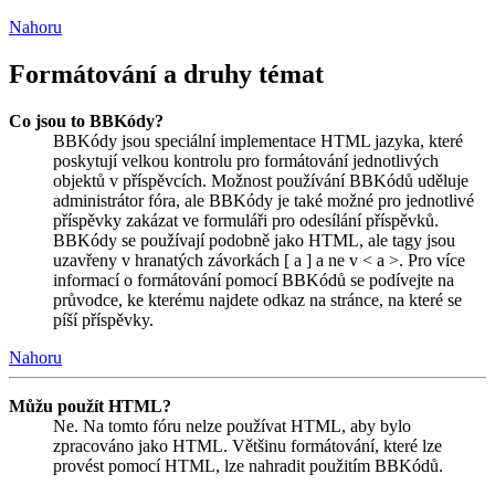
Nahoru
Formátování a druhy témat
Co jsou to BBKódy?
BBKódy jsou speciální implementace HTML jazyka, které
poskytují velkou kontrolu pro formátování jednotlivých
objektů v příspěvcích. Možnost používání BBKódů uděluje
administrátor fóra, ale BBKódy je také možné pro jednotlivé
příspěvky zakázat ve formuláři pro odesílání příspěvků.
BBKódy se používají podobně jako HTML, ale tagy jsou
uzavřeny v hranatých závorkách [ a ] a ne v < a >. Pro více
informací o formátování pomocí BBKódů se podívejte na
průvodce, ke kterému najdete odkaz na stránce, na které se
píší příspěvky.
Nahoru
Můžu použít HTML?
Ne. Na tomto fóru nelze používat HTML, aby bylo
zpracováno jako HTML. Většinu formátování, které lze
provést pomocí HTML, lze nahradit použitím BBKódů.