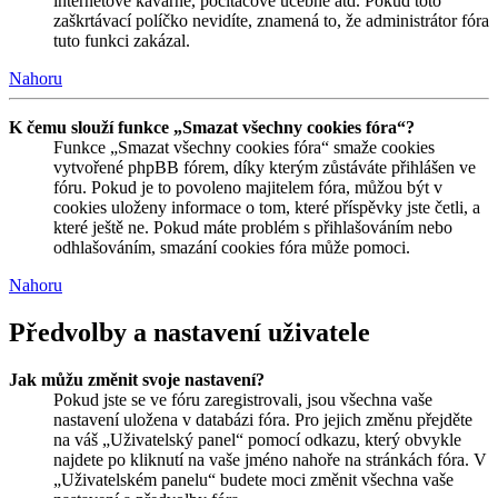
internetové kavárně, počítačové učebně atd. Pokud toto
zaškrtávací políčko nevidíte, znamená to, že administrátor fóra
tuto funkci zakázal.
Nahoru
K čemu slouží funkce „Smazat všechny cookies fóra“?
Funkce „Smazat všechny cookies fóra“ smaže cookies
vytvořené phpBB fórem, díky kterým zůstáváte přihlášen ve
fóru. Pokud je to povoleno majitelem fóra, můžou být v
cookies uloženy informace o tom, které příspěvky jste četli, a
které ještě ne. Pokud máte problém s přihlašováním nebo
odhlašováním, smazání cookies fóra může pomoci.
Nahoru
Předvolby a nastavení uživatele
Jak můžu změnit svoje nastavení?
Pokud jste se ve fóru zaregistrovali, jsou všechna vaše
nastavení uložena v databázi fóra. Pro jejich změnu přejděte
na váš „Uživatelský panel“ pomocí odkazu, který obvykle
najdete po kliknutí na vaše jméno nahoře na stránkách fóra. V
„Uživatelském panelu“ budete moci změnit všechna vaše