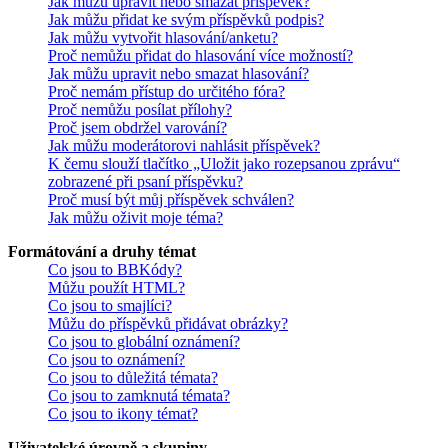
Jak můžu upravit nebo smazat příspěvek?
Jak můžu přidat ke svým příspěvků podpis?
Jak můžu vytvořit hlasování/anketu?
Proč nemůžu přidat do hlasování více možností?
Jak můžu upravit nebo smazat hlasování?
Proč nemám přístup do určitého fóra?
Proč nemůžu posílat přílohy?
Proč jsem obdržel varování?
Jak můžu moderátorovi nahlásit příspěvek?
K čemu slouží tlačítko „Uložit jako rozepsanou zprávu“
zobrazené při psaní příspěvku?
Proč musí být můj příspěvek schválen?
Jak můžu oživit moje téma?
Formátování a druhy témat
Co jsou to BBKódy?
Můžu použít HTML?
Co jsou to smajlíci?
Můžu do příspěvků přidávat obrázky?
Co jsou to globální oznámení?
Co jsou to oznámení?
Co jsou to důležitá témata?
Co jsou to zamknutá témata?
Co jsou to ikony témat?
Uživatelské úrovně a skupiny