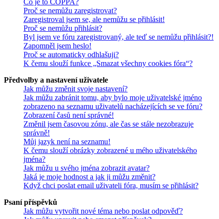
Co je to COPPA?
Proč se nemůžu zaregistrovat?
Zaregistroval jsem se, ale nemůžu se přihlásit!
Proč se nemůžu přihlásit?
Byl jsem ve fóru zaregistrovaný, ale teď se nemůžu přihlásit?!
Zapomněl jsem heslo!
Proč se automaticky odhlašuji?
K čemu slouží funkce „Smazat všechny cookies fóra“?
Předvolby a nastavení uživatele
Jak můžu změnit svoje nastavení?
Jak můžu zabránit tomu, aby bylo moje uživatelské jméno
zobrazeno na seznamu uživatelů nacházejících se ve fóru?
Zobrazení časů není správné!
Změnil jsem časovou zónu, ale čas se stále nezobrazuje
správně!
Můj jazyk není na seznamu!
K čemu slouží obrázky zobrazené u mého uživatelského
jména?
Jak můžu u svého jména zobrazit avatar?
Jaká je moje hodnost a jak ji můžu změnit?
Když chci poslat email uživateli fóra, musím se přihlásit?
Psaní příspěvků
Jak můžu vytvořit nové téma nebo poslat odpověď?