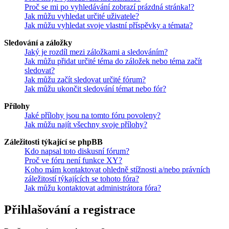
Proč se mi po vyhledávání zobrazí prázdná stránka!?
Jak můžu vyhledat určité uživatele?
Jak můžu vyhledat svoje vlastní příspěvky a témata?
Sledování a záložky
Jaký je rozdíl mezi záložkami a sledováním?
Jak můžu přidat určité téma do záložek nebo téma začít
sledovat?
Jak můžu začít sledovat určité fórum?
Jak můžu ukončit sledování témat nebo fór?
Přílohy
Jaké přílohy jsou na tomto fóru povoleny?
Jak můžu najít všechny svoje přílohy?
Záležitosti týkající se phpBB
Kdo napsal toto diskusní fórum?
Proč ve fóru není funkce XY?
Koho mám kontaktovat ohledně stížnosti a/nebo právních
záležitostí týkajících se tohoto fóra?
Jak můžu kontaktovat administrátora fóra?
Přihlašování a registrace