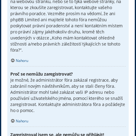
na webovou stránku, nebo se to týká webové stránky, na
kterou se zkoušíte zaregistrovat, kontaktujte vašeho
právního poradce. Vezměte prosím na vědomí, že ani
phpBB Limited ani majitelé tohoto fóra nemůžou
poskytovat právní poradenství a není kontaktním místem
pro právní zájmy jakéhokoliv druhu, kromě těch
uvedených v otázce „Koho mám kontaktovat ohledně
stížnosti a/nebo právních záležitostí týkajících se tohoto
fóra?“.
Nahoru
Proč se nemůžu zaregistrovat?
Je možné, že administrátor fóra zakázal registrace, aby
zabránil novým návštěvníkům, aby se stali členy fóra.
Administrátor mohl také zakázat vaši IP adresu nebo
používání uživatelského jména, pomocí kterého se snažíš
zaregistrovat. Kontaktujte administrátora fóra a požádejte
ho o pomoc.
Nahoru
Zaregistroval jsem se, ale nemůžu se přihlásit!