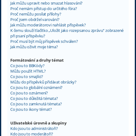
Jak můžu upravit nebo smazat hlasování?
Proč nemám přístup do určitého fóra?
Proč nemůžu posílat přílohy?
Proč jsem obdržel varování?
Jak můžu moderátorovi nahlásit příspěvek?
K čemu slouží tlačítko „Uložit jako rozepsanou zprávu“ zobrazené
při psaní příspěvku?
Proč musí být můj příspěvek schválen?
Jak můžu oživit moje téma?
Formátování a druhy témat
Co jsou to BBKódy?
Můžu použít HTML?
Co jsou to smajlíci?
Můžu do příspěvků přidávat obrázky?
Co jsou to globální oznámení?
Co jsou to oznámení?
Co jsou to důležitá témata?
Co jsou to zamknutá témata?
Co jsou to ikony témat?
Uživatelské úrovně a skupiny
Kdo jsou to administrátoři?
Kdo jsou to moderátoři?