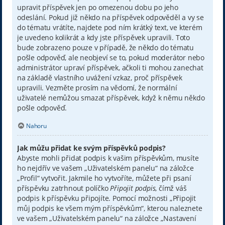
upravit příspěvek jen po omezenou dobu po jeho
odeslání. Pokud již někdo na příspěvek odpověděl a vy se
do tématu vrátíte, najdete pod ním krátký text, ve kterém
je uvedeno kolikrát a kdy jste příspěvek upravili. Toto
bude zobrazeno pouze v případě, že někdo do tématu
pošle odpověď, ale neobjeví se to, pokud moderátor nebo
administrátor upraví příspěvek, ačkoli ti mohou zanechat
na základě vlastního uvážení vzkaz, proč příspěvek
upravili. Vezměte prosím na vědomí, že normální
uživatelé nemůžou smazat příspěvek, když k němu někdo
pošle odpověď.
Nahoru
Jak můžu přidat ke svým příspěvků podpis?
Abyste mohli přidat podpis k vašim příspěvkům, musíte
ho nejdřív ve vašem „Uživatelském panelu“ na záložce
„Profil“ vytvořit. Jakmile ho vytvoříte, můžete při psaní
příspěvku zatrhnout políčko
Připojit podpis
, čímž váš
podpis k příspěvku připojíte. Pomocí možnosti „Připojit
můj podpis ke všem mým příspěvkům“, kterou naleznete
ve vašem „Uživatelském panelu“ na záložce „Nastavení