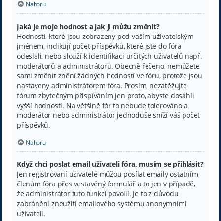
Nahoru
Jaká je moje hodnost a jak ji můžu změnit?
Hodnosti, které jsou zobrazeny pod vaším uživatelským
jménem, indikují počet příspěvků, které jste do fóra
odeslali, nebo slouží k identifikaci určitých uživatelů např.
moderátorů a administrátorů. Obecně řečeno, nemůžete
sami změnit znění žádných hodností ve fóru, protože jsou
nastaveny administrátorem fóra. Prosím, nezatěžujte
fórum zbytečným přispíváním jen proto, abyste dosáhli
vyšší hodnosti. Na většině fór to nebude tolerováno a
moderátor nebo administrátor jednoduše sníží váš počet
příspěvků.
Nahoru
Když chci poslat email uživateli fóra, musím se přihlásit?
Jen registrovaní uživatelé můžou posílat emaily ostatním
členům fóra přes vestavěný formulář a to jen v případě,
že administrátor tuto funkci povolil. Je to z důvodu
zabránění zneužití emailového systému anonymními
uživateli.