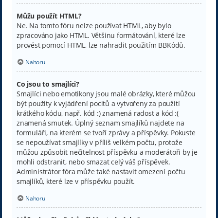
Můžu použít HTML?
Ne. Na tomto fóru nelze používat HTML, aby bylo
zpracováno jako HTML. Většinu formátování, které lze
provést pomocí HTML, lze nahradit použitím BBKódů.
Nahoru
Co jsou to smajlíci?
Smajlíci nebo emotikony jsou malé obrázky, které můžou
být použity k vyjádření pocitů a vytvořeny za použití
krátkého kódu, např. kód :) znamená radost a kód :(
znamená smutek. Úplný seznam smajlíků najdete na
formuláři, na kterém se tvoří zprávy a příspěvky. Pokuste
se nepoužívat smajlíky v příliš velkém počtu, protože
můžou způsobit nečitelnost příspěvku a moderátoři by je
mohli odstranit, nebo smazat celý váš příspěvek.
Administrátor fóra může také nastavit omezení počtu
smajlíků, které lze v příspěvku použít.
Nahoru