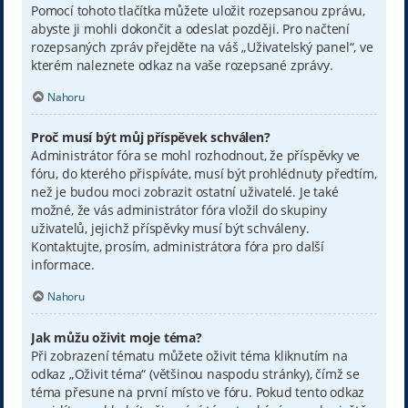
Pomocí tohoto tlačítka můžete uložit rozepsanou zprávu,
abyste ji mohli dokončit a odeslat později. Pro načtení
rozepsaných zpráv přejděte na váš „Uživatelský panel“, ve
kterém naleznete odkaz na vaše rozepsané zprávy.
Nahoru
Proč musí být můj příspěvek schválen?
Administrátor fóra se mohl rozhodnout, že příspěvky ve
fóru, do kterého přispíváte, musí být prohlédnuty předtím,
než je budou moci zobrazit ostatní uživatelé. Je také
možné, že vás administrátor fóra vložil do skupiny
uživatelů, jejichž příspěvky musí být schváleny.
Kontaktujte, prosím, administrátora fóra pro další
informace.
Nahoru
Jak můžu oživit moje téma?
Při zobrazení tématu můžete oživit téma kliknutím na
odkaz „Oživit téma“ (většinou naspodu stránky), čímž se
téma přesune na první místo ve fóru. Pokud tento odkaz