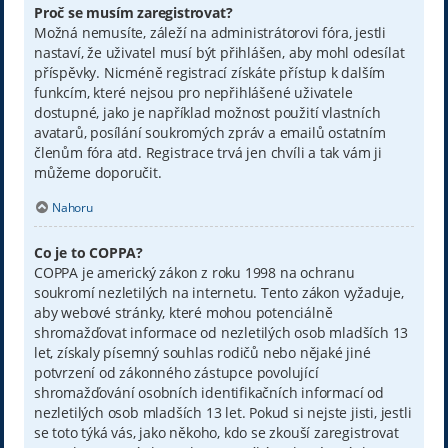
Proč se musím zaregistrovat?
Možná nemusíte, záleží na administrátorovi fóra, jestli
nastaví, že uživatel musí být přihlášen, aby mohl odesílat
příspěvky. Nicméně registrací získáte přístup k dalším
funkcím, které nejsou pro nepřihlášené uživatele
dostupné, jako je například možnost použití vlastních
avatarů, posílání soukromých zpráv a emailů ostatním
členům fóra atd. Registrace trvá jen chvíli a tak vám ji
můžeme doporučit.
Nahoru
Co je to COPPA?
COPPA je americký zákon z roku 1998 na ochranu
soukromí nezletilých na internetu. Tento zákon vyžaduje,
aby webové stránky, které mohou potenciálně
shromažďovat informace od nezletilých osob mladších 13
let, získaly písemný souhlas rodičů nebo nějaké jiné
potvrzení od zákonného zástupce povolující
shromažďování osobních identifikačních informací od
nezletilých osob mladších 13 let. Pokud si nejste jisti, jestli
se toto týká vás, jako někoho, kdo se zkouší zaregistrovat