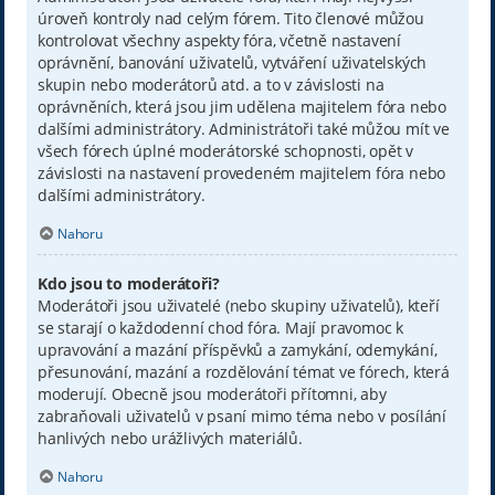
úroveň kontroly nad celým fórem. Tito členové můžou
kontrolovat všechny aspekty fóra, včetně nastavení
oprávnění, banování uživatelů, vytváření uživatelských
skupin nebo moderátorů atd. a to v závislosti na
oprávněních, která jsou jim udělena majitelem fóra nebo
dalšími administrátory. Administrátoři také můžou mít ve
všech fórech úplné moderátorské schopnosti, opět v
závislosti na nastavení provedeném majitelem fóra nebo
dalšími administrátory.
Nahoru
Kdo jsou to moderátoři?
Moderátoři jsou uživatelé (nebo skupiny uživatelů), kteří
se starají o každodenní chod fóra. Mají pravomoc k
upravování a mazání příspěvků a zamykání, odemykání,
přesunování, mazání a rozdělování témat ve fórech, která
moderují. Obecně jsou moderátoři přítomni, aby
zabraňovali uživatelů v psaní mimo téma nebo v posílání
hanlivých nebo urážlivých materiálů.
Nahoru