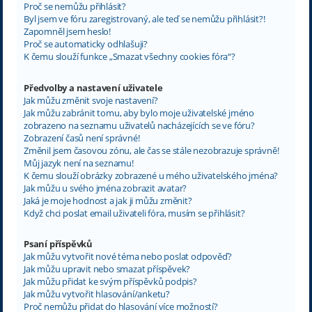
Proč se nemůžu přihlásit?
Byl jsem ve fóru zaregistrovaný, ale teď se nemůžu přihlásit?!
Zapomněl jsem heslo!
Proč se automaticky odhlašuji?
K čemu slouží funkce „Smazat všechny cookies fóra“?
Předvolby a nastavení uživatele
Jak můžu změnit svoje nastavení?
Jak můžu zabránit tomu, aby bylo moje uživatelské jméno
zobrazeno na seznamu uživatelů nacházejících se ve fóru?
Zobrazení časů není správné!
Změnil jsem časovou zónu, ale čas se stále nezobrazuje správně!
Můj jazyk není na seznamu!
K čemu slouží obrázky zobrazené u mého uživatelského jména?
Jak můžu u svého jména zobrazit avatar?
Jaká je moje hodnost a jak ji můžu změnit?
Když chci poslat email uživateli fóra, musím se přihlásit?
Psaní příspěvků
Jak můžu vytvořit nové téma nebo poslat odpověď?
Jak můžu upravit nebo smazat příspěvek?
Jak můžu přidat ke svým příspěvků podpis?
Jak můžu vytvořit hlasování/anketu?
Proč nemůžu přidat do hlasování více možností?