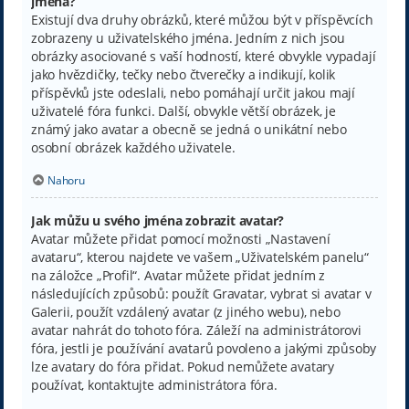
jména?
Existují dva druhy obrázků, které můžou být v příspěvcích
zobrazeny u uživatelského jména. Jedním z nich jsou
obrázky asociované s vaší hodností, které obvykle vypadají
jako hvězdičky, tečky nebo čtverečky a indikují, kolik
příspěvků jste odeslali, nebo pomáhají určit jakou mají
uživatelé fóra funkci. Další, obvykle větší obrázek, je
známý jako avatar a obecně se jedná o unikátní nebo
osobní obrázek každého uživatele.
Nahoru
Jak můžu u svého jména zobrazit avatar?
Avatar můžete přidat pomocí možnosti „Nastavení
avataru“, kterou najdete ve vašem „Uživatelském panelu“
na záložce „Profil“. Avatar můžete přidat jedním z
následujících způsobů: použít Gravatar, vybrat si avatar v
Galerii, použít vzdálený avatar (z jiného webu), nebo
avatar nahrát do tohoto fóra. Záleží na administrátorovi
fóra, jestli je používání avatarů povoleno a jakými způsoby
lze avatary do fóra přidat. Pokud nemůžete avatary
používat, kontaktujte administrátora fóra.