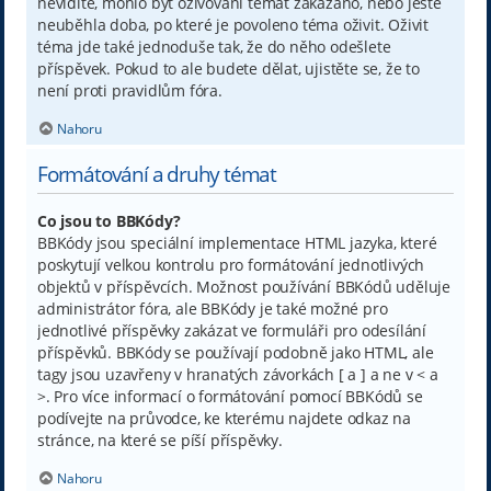
nevidíte, mohlo být oživování témat zakázáno, nebo ještě
neuběhla doba, po které je povoleno téma oživit. Oživit
téma jde také jednoduše tak, že do něho odešlete
příspěvek. Pokud to ale budete dělat, ujistěte se, že to
není proti pravidlům fóra.
Nahoru
Formátování a druhy témat
Co jsou to BBKódy?
BBKódy jsou speciální implementace HTML jazyka, které
poskytují velkou kontrolu pro formátování jednotlivých
objektů v příspěvcích. Možnost používání BBKódů uděluje
administrátor fóra, ale BBKódy je také možné pro
jednotlivé příspěvky zakázat ve formuláři pro odesílání
příspěvků. BBKódy se používají podobně jako HTML, ale
tagy jsou uzavřeny v hranatých závorkách [ a ] a ne v < a
>. Pro více informací o formátování pomocí BBKódů se
podívejte na průvodce, ke kterému najdete odkaz na
stránce, na které se píší příspěvky.
Nahoru