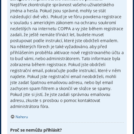
Nejdříve zkontrolujte správnost vašeho uživatelského
jména a hesla. Pokud jsou správné, mohly se stát
následující dvě věci. Pokud je ve fóru povolena registrace
v souladu s americkým zákonem na ochranu soukromí
nezletilých na internetu COPPA a vy jste během registrace
zadali, že ještě nemáte třináct let, budete muset
postupovat podle instrukcí, které jste obdrželi emailem.
Na některých fórech je také vyžadováno, aby před
přihlášením proběhla aktivace nově registrovaného účtu a
to buď vámi, nebo administrátorem. Tato informace byla
zobrazena během registrace. Pokud jste obdrželi
registrační email, pokračujte podle instrukcí, které v něm
najdete. Pokud jste registrační email neobdrželi, mohli
jste zadat špatnou emailovou adresu, nebo byl email
zachycen spam filtrem a skončil ve složce se spamy.
Pokud jste si jistí, že jste zadali správnou emailovou
adresu, zkuste s prosbou o pomoc kontaktovat
administrátora fóra.
Nahoru
Proč se nemůžu přihlásit?