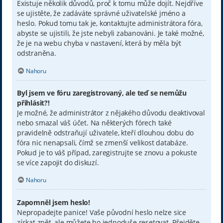
Existuje několik důvodů, proč k tomu může dojít. Nejdříve
se ujistěte, že zadáváte správné uživatelské jméno a
heslo. Pokud tomu tak je, kontaktujte administrátora fóra,
abyste se ujistili, že jste nebyli zabanováni. Je také možné,
že je na webu chyba v nastavení, která by měla být
odstraněna.
Nahoru
Byl jsem ve fóru zaregistrovaný, ale teď se nemůžu
přihlásit?!
Je možné, že administrátor z nějakého důvodu deaktivoval
nebo smazal váš účet. Na některých fórech také
pravidelně odstraňují uživatele, kteří dlouhou dobu do
fóra nic nenapsali, čímž se zmenší velikost databáze.
Pokud je to váš případ, zaregistrujte se znovu a pokuste
se více zapojit do diskuzí.
Nahoru
Zapomněl jsem heslo!
Nepropadejte panice! Vaše původní heslo nelze sice
získat zpět, ale můžete ho jednoduše resetovat. Přejděte