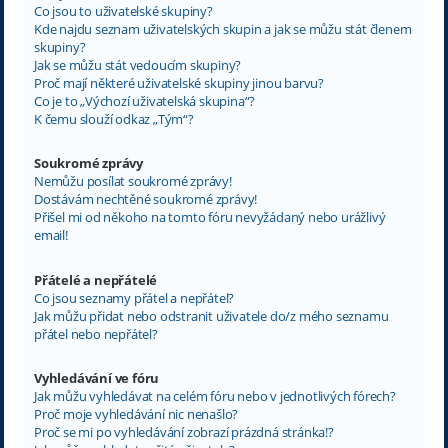
Co jsou to uživatelské skupiny?
Kde najdu seznam uživatelských skupin a jak se můžu stát členem
skupiny?
Jak se můžu stát vedoucím skupiny?
Proč mají některé uživatelské skupiny jinou barvu?
Co je to „Výchozí uživatelská skupina“?
K čemu slouží odkaz „Tým“?
Soukromé zprávy
Nemůžu posílat soukromé zprávy!
Dostávám nechtěné soukromé zprávy!
Přišel mi od někoho na tomto fóru nevyžádaný nebo urážlivý
email!
Přátelé a nepřátelé
Co jsou seznamy přátel a nepřátel?
Jak můžu přidat nebo odstranit uživatele do/z mého seznamu
přátel nebo nepřátel?
Vyhledávání ve fóru
Jak můžu vyhledávat na celém fóru nebo v jednotlivých fórech?
Proč moje vyhledávání nic nenašlo?
Proč se mi po vyhledávání zobrazí prázdná stránka!?