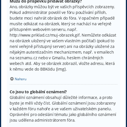
Můžu do příspěvků přidávat obrázky?
Ano, obrázky můžou být ve vašich příspěvcích zobrazeny.
Pokud administrátor povolil ve fóru používání příloh,
budete moci nahrát obrázek do fóra. V opačném případě
musíte odkázat na obrázek, který se nachází na veřejně
přístupném webovém serveru, např.
http://www.priklad.cz/muj-obrazek.gif. Nemůžete odkázat
na obrázek uložený ve vašem vlastním počítači (pokud to
není veřejně přístupný server) ani na obrázky uložené za
nějakým autentizačním mechanizmem, např. v emailech
na seznamu.cz nebo v Gmailu, heslem chráněných
webech atd. Aby se obrázek zobrazil, vložte adresu, která
k němu vede do BBKódu [img].
Nahoru
Co jsou to globální oznámení?
Globální oznámení obsahují důležité informace, a proto
byste je měli vždy číst. Globální oznámení jsou zobrazeny
v každém fóru nahoře a ve vašem uživatelském panelu.
Oprávnění pro odeslání tématu jako globálního oznámení
jsou udělena administrátorem fóra.