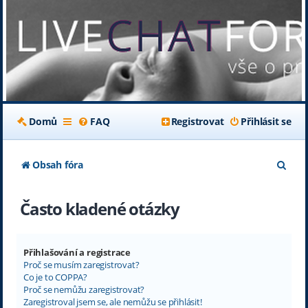
Domů
FAQ
Registrovat
Přihlásit se
H
Obsah fóra
l
Často kladené otázky
e
d
a
Přihlašování a registrace
Proč se musím zaregistrovat?
t
Co je to COPPA?
Proč se nemůžu zaregistrovat?
Zaregistroval jsem se, ale nemůžu se přihlásit!