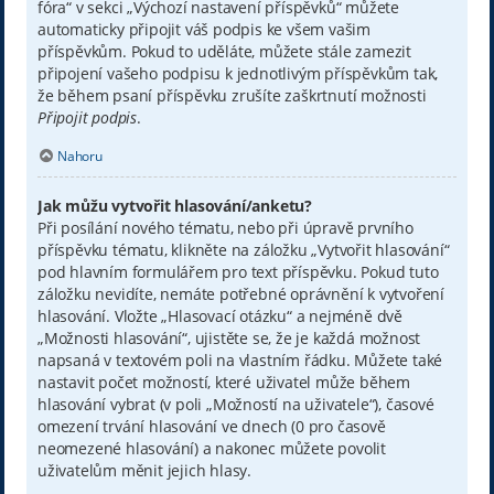
fóra“ v sekci „Výchozí nastavení příspěvků“ můžete
automaticky připojit váš podpis ke všem vašim
příspěvkům. Pokud to uděláte, můžete stále zamezit
připojení vašeho podpisu k jednotlivým příspěvkům tak,
že během psaní příspěvku zrušíte zaškrtnutí možnosti
Připojit podpis
.
Nahoru
Jak můžu vytvořit hlasování/anketu?
Při posílání nového tématu, nebo při úpravě prvního
příspěvku tématu, klikněte na záložku „Vytvořit hlasování“
pod hlavním formulářem pro text příspěvku. Pokud tuto
záložku nevidíte, nemáte potřebné oprávnění k vytvoření
hlasování. Vložte „Hlasovací otázku“ a nejméně dvě
„Možnosti hlasování“, ujistěte se, že je každá možnost
napsaná v textovém poli na vlastním řádku. Můžete také
nastavit počet možností, které uživatel může během
hlasování vybrat (v poli „Možností na uživatele“), časové
omezení trvání hlasování ve dnech (0 pro časově
neomezené hlasování) a nakonec můžete povolit
uživatelům měnit jejich hlasy.