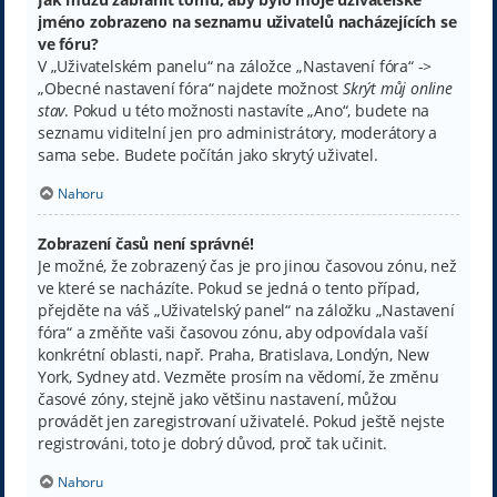
jméno zobrazeno na seznamu uživatelů nacházejících se
ve fóru?
V „Uživatelském panelu“ na záložce „Nastavení fóra“ ->
„Obecné nastavení fóra“ najdete možnost
Skrýt můj online
stav
. Pokud u této možnosti nastavíte „Ano“, budete na
seznamu viditelní jen pro administrátory, moderátory a
sama sebe. Budete počítán jako skrytý uživatel.
Nahoru
Zobrazení časů není správné!
Je možné, že zobrazený čas je pro jinou časovou zónu, než
ve které se nacházíte. Pokud se jedná o tento případ,
přejděte na váš „Uživatelský panel“ na záložku „Nastavení
fóra“ a změňte vaši časovou zónu, aby odpovídala vaší
konkrétní oblasti, např. Praha, Bratislava, Londýn, New
York, Sydney atd. Vezměte prosím na vědomí, že změnu
časové zóny, stejně jako většinu nastavení, můžou
provádět jen zaregistrovaní uživatelé. Pokud ještě nejste
registrováni, toto je dobrý důvod, proč tak učinit.
Nahoru