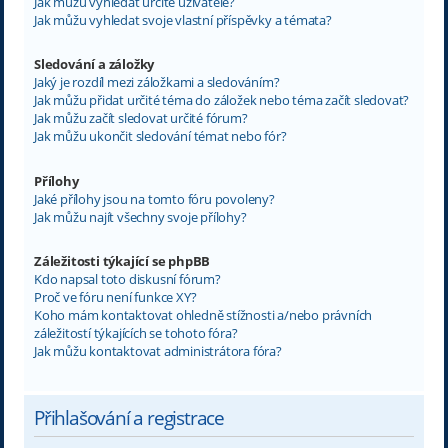
Jak můžu vyhledat určité uživatele?
Jak můžu vyhledat svoje vlastní příspěvky a témata?
Sledování a záložky
Jaký je rozdíl mezi záložkami a sledováním?
Jak můžu přidat určité téma do záložek nebo téma začít sledovat?
Jak můžu začít sledovat určité fórum?
Jak můžu ukončit sledování témat nebo fór?
Přílohy
Jaké přílohy jsou na tomto fóru povoleny?
Jak můžu najít všechny svoje přílohy?
Záležitosti týkající se phpBB
Kdo napsal toto diskusní fórum?
Proč ve fóru není funkce XY?
Koho mám kontaktovat ohledně stížnosti a/nebo právních
záležitostí týkajících se tohoto fóra?
Jak můžu kontaktovat administrátora fóra?
Přihlašování a registrace