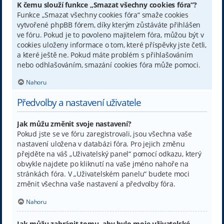
K čemu slouží funkce „Smazat všechny cookies fóra“?
Funkce „Smazat všechny cookies fóra“ smaže cookies
vytvořené phpBB fórem, díky kterým zůstáváte přihlášen
ve fóru. Pokud je to povoleno majitelem fóra, můžou být v
cookies uloženy informace o tom, které příspěvky jste četli,
a které ještě ne. Pokud máte problém s přihlašováním
nebo odhlašováním, smazání cookies fóra může pomoci.
Nahoru
Předvolby a nastavení uživatele
Jak můžu změnit svoje nastavení?
Pokud jste se ve fóru zaregistrovali, jsou všechna vaše
nastavení uložena v databázi fóra. Pro jejich změnu
přejděte na váš „Uživatelský panel“ pomocí odkazu, který
obvykle najdete po kliknutí na vaše jméno nahoře na
stránkách fóra. V „Uživatelském panelu“ budete moci
změnit všechna vaše nastavení a předvolby fóra.
Nahoru
Jak můžu zabránit tomu, aby bylo moje uživatelské