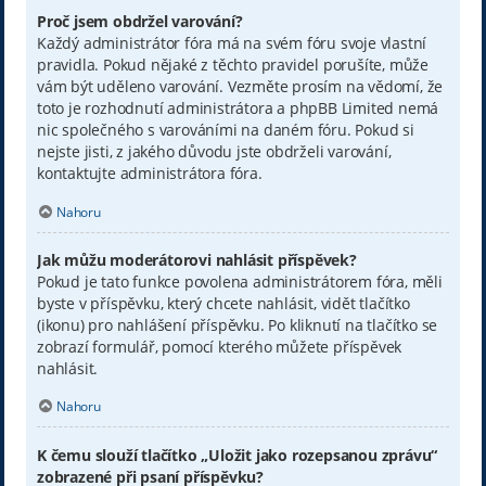
Proč jsem obdržel varování?
Každý administrátor fóra má na svém fóru svoje vlastní
pravidla. Pokud nějaké z těchto pravidel porušíte, může
vám být uděleno varování. Vezměte prosím na vědomí, že
toto je rozhodnutí administrátora a phpBB Limited nemá
nic společného s varováními na daném fóru. Pokud si
nejste jisti, z jakého důvodu jste obdrželi varování,
kontaktujte administrátora fóra.
Nahoru
Jak můžu moderátorovi nahlásit příspěvek?
Pokud je tato funkce povolena administrátorem fóra, měli
byste v příspěvku, který chcete nahlásit, vidět tlačítko
(ikonu) pro nahlášení příspěvku. Po kliknutí na tlačítko se
zobrazí formulář, pomocí kterého můžete příspěvek
nahlásit.
Nahoru
K čemu slouží tlačítko „Uložit jako rozepsanou zprávu“
zobrazené při psaní příspěvku?