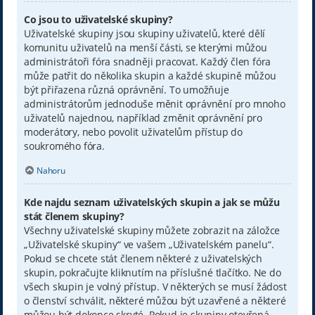
Co jsou to uživatelské skupiny?
Uživatelské skupiny jsou skupiny uživatelů, které dělí
komunitu uživatelů na menší části, se kterými můžou
administrátoři fóra snadněji pracovat. Každý člen fóra
může patřit do několika skupin a každé skupině můžou
být přiřazena různá oprávnění. To umožňuje
administrátorům jednoduše měnit oprávnění pro mnoho
uživatelů najednou, například změnit oprávnění pro
moderátory, nebo povolit uživatelům přístup do
soukromého fóra.
Nahoru
Kde najdu seznam uživatelských skupin a jak se můžu
stát členem skupiny?
Všechny uživatelské skupiny můžete zobrazit na záložce
„Uživatelské skupiny“ ve vašem „Uživatelském panelu“.
Pokud se chcete stát členem některé z uživatelských
skupin, pokračujte kliknutím na příslušné tlačítko. Ne do
všech skupin je volný přístup. V některých se musí žádost
o členství schválit, některé můžou být uzavřené a některé
můžou být dokonce skryté. Pokud je skupiny otevřená,