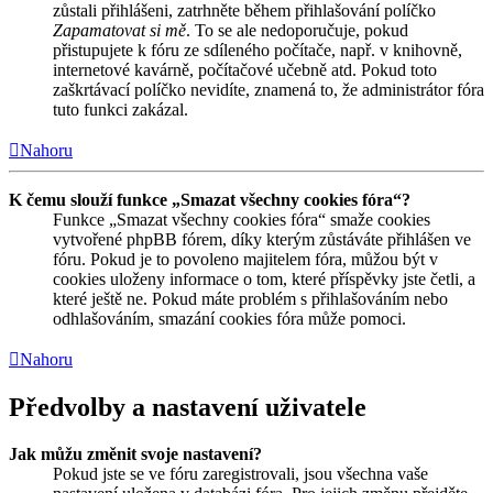
zůstali přihlášeni, zatrhněte během přihlašování políčko
Zapamatovat si mě
. To se ale nedoporučuje, pokud
přistupujete k fóru ze sdíleného počítače, např. v knihovně,
internetové kavárně, počítačové učebně atd. Pokud toto
zaškrtávací políčko nevidíte, znamená to, že administrátor fóra
tuto funkci zakázal.
Nahoru
K čemu slouží funkce „Smazat všechny cookies fóra“?
Funkce „Smazat všechny cookies fóra“ smaže cookies
vytvořené phpBB fórem, díky kterým zůstáváte přihlášen ve
fóru. Pokud je to povoleno majitelem fóra, můžou být v
cookies uloženy informace o tom, které příspěvky jste četli, a
které ještě ne. Pokud máte problém s přihlašováním nebo
odhlašováním, smazání cookies fóra může pomoci.
Nahoru
Předvolby a nastavení uživatele
Jak můžu změnit svoje nastavení?
Pokud jste se ve fóru zaregistrovali, jsou všechna vaše