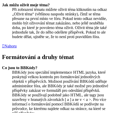
Jak můžu oživit moje téma?
Při zobrazení tématu můžete oživit téma kliknutím na odkaz
„Oživit téma“ (většinou naspodu stránky), čímž se téma
přesune na první místo ve fóru. Pokud tento odkaz nevidíte,
mohlo být oživování témat zakázáno, nebo ještě neuběhla
doba, po které je povoleno téma oživit. Oživit téma jde také
jednoduše tak, že do něho odešlete příspěvek. Pokud to ale
budete dělat, ujistěte se, že to není proti pravidlům fóra.
Nahoru
Formátování a druhy témat
Co jsou to BBKódy?
BBKódy jsou speciální implementace HTML jazyka, které
poskytují velkou kontrolu pro formátování jednotlivých
objektů v příspěvcích. Možnost používání BBKódů uděluje
administrátor fóra, ale BBKódy je také možné pro jednotlivé
příspěvky zakázat ve formuláři pro odesílání příspěvků.
BBKódy se používají podobně jako HTML, ale tagy jsou
uzavřeny v hranatých závorkách [ a ] a ne v < a >. Pro více
informací o formátování pomocí BBKódů se podívejte na
průvodce, ke kterému najdete odkaz na stránce, na které se