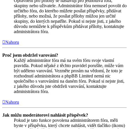
Oprávnění pro přílohy se nastavují pro jednotlivá fóra,
skupiny nebo uživatele. Administrátor fóra nemusel povolit do
určitého fóra, do kterého můžete posílat příspěvky, přidávat
přílohy, nebo možná, že posílat přílohy můžou jen určité
skupiny, do kterých nepatříte. Pokud si nejste jisti, z jakého
důvodu nemůžete k příspěvkům přidávat přílohy, kontaktujte
administrátora fóra.
Nahoru
Proč jsem obdržel varování?
Každý administrátor fóra má na svém fóru svoje vlastní
pravidla. Pokud nějaké z těchto pravidel porušíte, může vám
být uděleno varování. Vezměte prosím na vědomí, že toto je
rozhodnutí administrátora a phpBB Limited nemá nic
společného s varováními na daném fóru. Pokud si nejste jisti,
z jakého důvodu jste obdrželi varování, kontaktujte
administrátora fóra.
Nahoru
Jak můžu moderátorovi nahlásit příspěvek?
Pokud je tato funkce povolena administrátorem fóra, měli
byste v příspěvku, který chcete nahlásit, vidět tlačítko (ikonu)