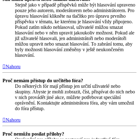
Stejně jako v případě příspěvků může být hlasování upraveno
pouze jeho autorem, moderátorem nebo administrátorem. Pro
úpravu hlasování klikněte na tlačítko pro úpravu prvního
příspěvku v tématu, ke kterému je hlasování vždy připojeno.
Pokud zatím nikdo nehlasoval, uživatelé můžou smazat
hlasování nebo v něm upravit jakoukoliv možnost. Pokud ale
již uživatelé hlasovali, jen administrátoři nebo moderátoři
můžou upravit nebo smazat hlasování. To zabrání tomu, aby
byly možnosti hlasování změněny v ještě neukončeném
hlasování.
Nahoru
Proč nemám přístup do určitého fóra?
Do některých fór mají přístup jen určití uživatelé nebo
skupiny. Abyste je mohli zobrazit, číst, přispívat do nich nebo
v nich provádět jiné akce, můžete potřebovat speciální
oprávnění. Kontaktujte administrátora fóra, aby vám umožnil
do fóra přístup.
Nahoru
Proč nemůžu posílat přílohy?