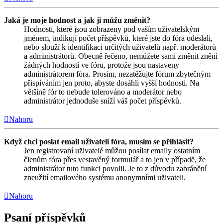
Jaká je moje hodnost a jak ji můžu změnit?
Hodnosti, které jsou zobrazeny pod vaším uživatelským
jménem, indikují počet příspěvků, které jste do fóra odeslali,
nebo slouží k identifikaci určitých uživatelů např. moderátorů
a administrátorů. Obecně řečeno, nemůžete sami změnit znění
žádných hodností ve fóru, protože jsou nastaveny
administrátorem fóra. Prosím, nezatěžujte fórum zbytečným
přispíváním jen proto, abyste dosáhli vyšší hodnosti. Na
většině fór to nebude tolerováno a moderátor nebo
administrátor jednoduše sníží váš počet příspěvků.
Nahoru
Když chci poslat email uživateli fóra, musím se přihlásit?
Jen registrovaní uživatelé můžou posílat emaily ostatním
členům fóra přes vestavěný formulář a to jen v případě, že
administrátor tuto funkci povolil. Je to z důvodu zabránění
zneužití emailového systému anonymními uživateli.
Nahoru
Psaní příspěvků