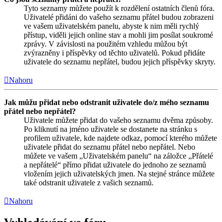
Tyto seznamy můžete použít k rozdělení ostatních členů fóra.
Uživatelé přidáni do vašeho seznamu přátel budou zobrazeni
ve vašem uživatelském panelu, abyste k nim měli rychlý
přístup, viděli jejich online stav a mohli jim posílat soukromé
zprávy. V závislosti na použitém vzhledu můžou být
zvýrazněny i příspěvky od těchto uživatelů. Pokud přidáte
uživatele do seznamu nepřátel, budou jejich příspěvky skryty.
Nahoru
Jak můžu přidat nebo odstranit uživatele do/z mého seznamu
přátel nebo nepřátel?
Uživatele můžete přidat do vašeho seznamu dvěma způsoby.
Po kliknutí na jméno uživatele se dostanete na stránku s
profilem uživatele, kde najdete odkaz, pomocí kterého můžete
uživatele přidat do seznamu přátel nebo nepřátel. Nebo
můžete ve vašem „Uživatelském panelu“ na záložce „Přátelé
a nepřátelé“ přímo přidat uživatele do jednoho ze seznamů
vložením jejich uživatelských jmen. Na stejné stránce můžete
také odstranit uživatele z vašich seznamů.
Nahoru