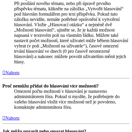
Při posílání nového tématu, nebo při úpravě prvního
příspěvku tématu, klikněte na záložku „Vytvořit hlasování“
pod hlavním formulářem pro text příspěvku. Pokud tuto
záložku nevidíte, nemáte potřebné oprávnění k vytvoření
hlasování. Vložte „Hlasovací otázku“ a nejméně dvě
„Možnosti hlasování“, ujistěte se, že je každá možnost
napsaná v textovém poli na vlastním řádku. Můžete také
nastavit počet možností, které uživatel může během hlasování
vybrat (v poli „Možností na uživatele“), časové omezení
trvání hlasování ve dnech (0 pro časově neomezené
hlasování) a nakonec můžete povolit uživatelům měnit jejich
hlasy.
Nahoru
Proč nemůžu přidat do hlasování více možností?
Omezení počtu možností v hlasování je nastaveno
administrátorem fóra. Pokud si myslíte, že potřebujete do
vašeho hlasování vložit více možností než je povoleno,
kontaktujte administrátora fóra.
Nahoru
Jak můžu upravit nebo smazat hlasování?