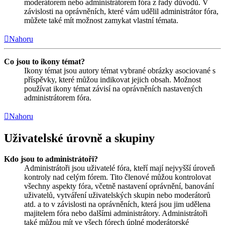
moderátorem nebo administrátorem fóra z řady důvodů. V
závislosti na oprávněních, které vám udělil administrátor fóra,
můžete také mít možnost zamykat vlastní témata.
Nahoru
Co jsou to ikony témat?
Ikony témat jsou autory témat vybrané obrázky asociované s
příspěvky, které můžou indikovat jejich obsah. Možnost
používat ikony témat závisí na oprávněních nastavených
administrátorem fóra.
Nahoru
Uživatelské úrovně a skupiny
Kdo jsou to administrátoři?
Administrátoři jsou uživatelé fóra, kteří mají nejvyšší úroveň
kontroly nad celým fórem. Tito členové můžou kontrolovat
všechny aspekty fóra, včetně nastavení oprávnění, banování
uživatelů, vytváření uživatelských skupin nebo moderátorů
atd. a to v závislosti na oprávněních, která jsou jim udělena
majitelem fóra nebo dalšími administrátory. Administrátoři
také můžou mít ve všech fórech úplné moderátorské