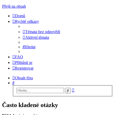
Přejít na obsah
Domů
Rychlé odkazy
Témata bez odpovědí
Aktivní témata
Hledat
FAQ
Přihlásit se
Registrovat
Obsah fóra
Hledat
Pokročilé
Hledat
hledání
Často kladené otázky