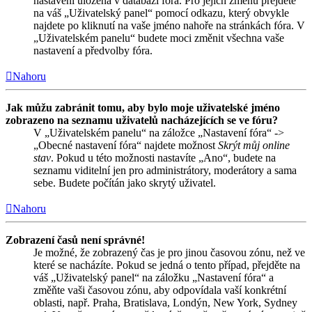
nastavení uložena v databázi fóra. Pro jejich změnu přejděte
na váš „Uživatelský panel“ pomocí odkazu, který obvykle
najdete po kliknutí na vaše jméno nahoře na stránkách fóra. V
„Uživatelském panelu“ budete moci změnit všechna vaše
nastavení a předvolby fóra.
Nahoru
Jak můžu zabránit tomu, aby bylo moje uživatelské jméno
zobrazeno na seznamu uživatelů nacházejících se ve fóru?
V „Uživatelském panelu“ na záložce „Nastavení fóra“ ->
„Obecné nastavení fóra“ najdete možnost
Skrýt můj online
stav
. Pokud u této možnosti nastavíte „Ano“, budete na
seznamu viditelní jen pro administrátory, moderátory a sama
sebe. Budete počítán jako skrytý uživatel.
Nahoru
Zobrazení časů není správné!
Je možné, že zobrazený čas je pro jinou časovou zónu, než ve
které se nacházíte. Pokud se jedná o tento případ, přejděte na
váš „Uživatelský panel“ na záložku „Nastavení fóra“ a
změňte vaši časovou zónu, aby odpovídala vaší konkrétní
oblasti, např. Praha, Bratislava, Londýn, New York, Sydney