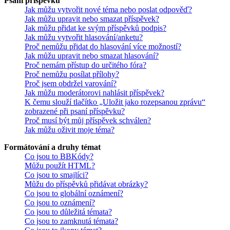
Psaní příspěvků
Jak můžu vytvořit nové téma nebo poslat odpověď?
Jak můžu upravit nebo smazat příspěvek?
Jak můžu přidat ke svým příspěvků podpis?
Jak můžu vytvořit hlasování/anketu?
Proč nemůžu přidat do hlasování více možností?
Jak můžu upravit nebo smazat hlasování?
Proč nemám přístup do určitého fóra?
Proč nemůžu posílat přílohy?
Proč jsem obdržel varování?
Jak můžu moderátorovi nahlásit příspěvek?
K čemu slouží tlačítko „Uložit jako rozepsanou zprávu“
zobrazené při psaní příspěvku?
Proč musí být můj příspěvek schválen?
Jak můžu oživit moje téma?
Formátování a druhy témat
Co jsou to BBKódy?
Můžu použít HTML?
Co jsou to smajlíci?
Můžu do příspěvků přidávat obrázky?
Co jsou to globální oznámení?
Co jsou to oznámení?
Co jsou to důležitá témata?
Co jsou to zamknutá témata?