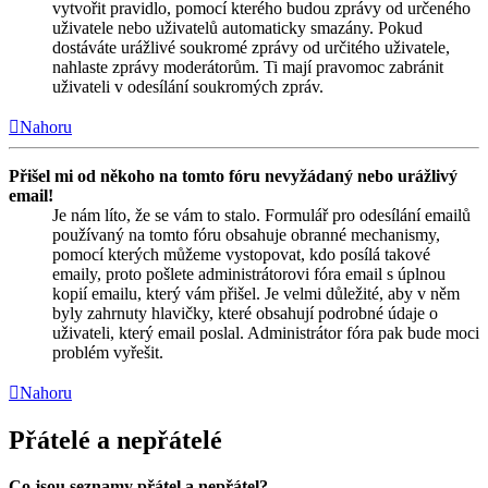
vytvořit pravidlo, pomocí kterého budou zprávy od určeného
uživatele nebo uživatelů automaticky smazány. Pokud
dostáváte urážlivé soukromé zprávy od určitého uživatele,
nahlaste zprávy moderátorům. Ti mají pravomoc zabránit
uživateli v odesílání soukromých zpráv.
Nahoru
Přišel mi od někoho na tomto fóru nevyžádaný nebo urážlivý
email!
Je nám líto, že se vám to stalo. Formulář pro odesílání emailů
používaný na tomto fóru obsahuje obranné mechanismy,
pomocí kterých můžeme vystopovat, kdo posílá takové
emaily, proto pošlete administrátorovi fóra email s úplnou
kopií emailu, který vám přišel. Je velmi důležité, aby v něm
byly zahrnuty hlavičky, které obsahují podrobné údaje o
uživateli, který email poslal. Administrátor fóra pak bude moci
problém vyřešit.
Nahoru
Přátelé a nepřátelé
Co jsou seznamy přátel a nepřátel?