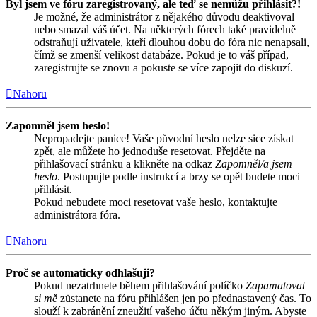
Byl jsem ve fóru zaregistrovaný, ale teď se nemůžu přihlásit?!
Je možné, že administrátor z nějakého důvodu deaktivoval
nebo smazal váš účet. Na některých fórech také pravidelně
odstraňují uživatele, kteří dlouhou dobu do fóra nic nenapsali,
čímž se zmenší velikost databáze. Pokud je to váš případ,
zaregistrujte se znovu a pokuste se více zapojit do diskuzí.
Nahoru
Zapomněl jsem heslo!
Nepropadejte panice! Vaše původní heslo nelze sice získat
zpět, ale můžete ho jednoduše resetovat. Přejděte na
přihlašovací stránku a klikněte na odkaz
Zapomněl/a jsem
heslo
. Postupujte podle instrukcí a brzy se opět budete moci
přihlásit.
Pokud nebudete moci resetovat vaše heslo, kontaktujte
administrátora fóra.
Nahoru
Proč se automaticky odhlašuji?
Pokud nezatrhnete během přihlašování políčko
Zapamatovat
si mě
zůstanete na fóru přihlášen jen po přednastavený čas. To
slouží k zabránění zneužití vašeho účtu někým jiným. Abyste