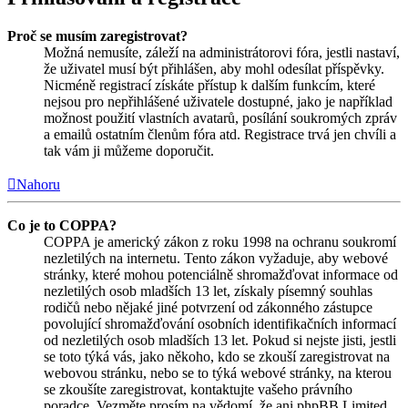
Proč se musím zaregistrovat?
Možná nemusíte, záleží na administrátorovi fóra, jestli nastaví,
že uživatel musí být přihlášen, aby mohl odesílat příspěvky.
Nicméně registrací získáte přístup k dalším funkcím, které
nejsou pro nepřihlášené uživatele dostupné, jako je například
možnost použití vlastních avatarů, posílání soukromých zpráv
a emailů ostatním členům fóra atd. Registrace trvá jen chvíli a
tak vám ji můžeme doporučit.
Nahoru
Co je to COPPA?
COPPA je americký zákon z roku 1998 na ochranu soukromí
nezletilých na internetu. Tento zákon vyžaduje, aby webové
stránky, které mohou potenciálně shromažďovat informace od
nezletilých osob mladších 13 let, získaly písemný souhlas
rodičů nebo nějaké jiné potvrzení od zákonného zástupce
povolující shromažďování osobních identifikačních informací
od nezletilých osob mladších 13 let. Pokud si nejste jisti, jestli
se toto týká vás, jako někoho, kdo se zkouší zaregistrovat na
webovou stránku, nebo se to týká webové stránky, na kterou
se zkoušíte zaregistrovat, kontaktujte vašeho právního
poradce. Vezměte prosím na vědomí, že ani phpBB Limited