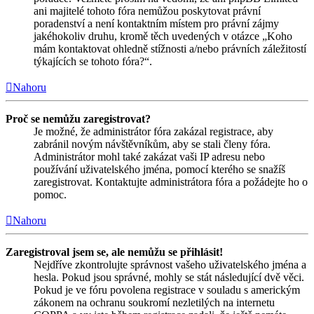
ani majitelé tohoto fóra nemůžou poskytovat právní
poradenství a není kontaktním místem pro právní zájmy
jakéhokoliv druhu, kromě těch uvedených v otázce „Koho
mám kontaktovat ohledně stížnosti a/nebo právních záležitostí
týkajících se tohoto fóra?“.
Nahoru
Proč se nemůžu zaregistrovat?
Je možné, že administrátor fóra zakázal registrace, aby
zabránil novým návštěvníkům, aby se stali členy fóra.
Administrátor mohl také zakázat vaši IP adresu nebo
používání uživatelského jména, pomocí kterého se snažíš
zaregistrovat. Kontaktujte administrátora fóra a požádejte ho o
pomoc.
Nahoru
Zaregistroval jsem se, ale nemůžu se přihlásit!
Nejdříve zkontrolujte správnost vašeho uživatelského jména a
hesla. Pokud jsou správné, mohly se stát následující dvě věci.
Pokud je ve fóru povolena registrace v souladu s americkým
zákonem na ochranu soukromí nezletilých na internetu