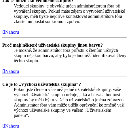
Jak se můžu stát vedoucím skupiny?
Vedoucí skupiny je obvykle určen administrátorem fóra při
vytváření skupiny. Pokud máte zájem o vytvoření uživatelské
skupiny, měli byste nejdříve kontaktovat administrátora fóra -
zkuste mu poslat soukromou zprávu.
Nahoru
Proč mají některé uživatelské skupiny jinou barvu?
Je možné, že administrátor fóra přiřadil k členům určitých
skupin nějakou barvu, aby bylo jednodušší identifikovat členy
těchto skupin.
Nahoru
Co je to „Výchozí uživatelská skupina“?
Pokud jste členem více než jedné uživatelské skupiny, vaše
výchozí uživatelská skupina určuje, jaká a barva a hodnost
skupiny by měla být u vašeho uživatelského jména zobrazena.
Administrátor fóra vám může udělit oprávnění ke změně vaší
výchozí uživatelské skupiny ve vašem „Uživatelském
panelu“.
Nahoru