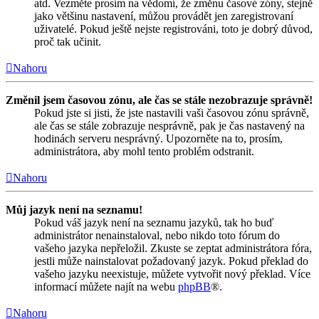
atd. Vezměte prosím na vědomí, že změnu časové zóny, stejně
jako většinu nastavení, můžou provádět jen zaregistrovaní
uživatelé. Pokud ještě nejste registrováni, toto je dobrý důvod,
proč tak učinit.
Nahoru
Změnil jsem časovou zónu, ale čas se stále nezobrazuje správně!
Pokud jste si jisti, že jste nastavili vaši časovou zónu správně,
ale čas se stále zobrazuje nesprávně, pak je čas nastavený na
hodinách serveru nesprávný. Upozorněte na to, prosím,
administrátora, aby mohl tento problém odstranit.
Nahoru
Můj jazyk není na seznamu!
Pokud váš jazyk není na seznamu jazyků, tak ho buď
administrátor nenainstaloval, nebo nikdo toto fórum do
vašeho jazyka nepřeložil. Zkuste se zeptat administrátora fóra,
jestli může nainstalovat požadovaný jazyk. Pokud překlad do
vašeho jazyku neexistuje, můžete vytvořit nový překlad. Více
informací můžete najít na webu
phpBB
®.
Nahoru