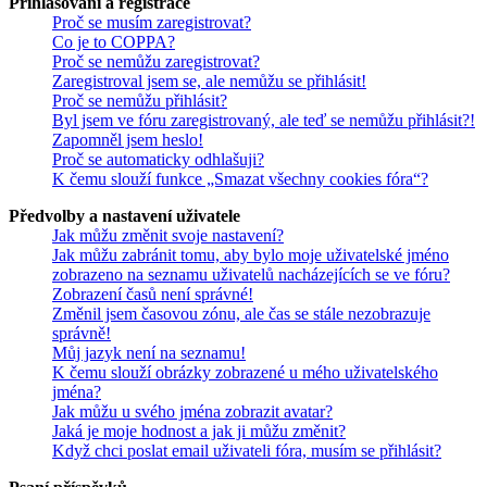
Přihlašování a registrace
Proč se musím zaregistrovat?
Co je to COPPA?
Proč se nemůžu zaregistrovat?
Zaregistroval jsem se, ale nemůžu se přihlásit!
Proč se nemůžu přihlásit?
Byl jsem ve fóru zaregistrovaný, ale teď se nemůžu přihlásit?!
Zapomněl jsem heslo!
Proč se automaticky odhlašuji?
K čemu slouží funkce „Smazat všechny cookies fóra“?
Předvolby a nastavení uživatele
Jak můžu změnit svoje nastavení?
Jak můžu zabránit tomu, aby bylo moje uživatelské jméno
zobrazeno na seznamu uživatelů nacházejících se ve fóru?
Zobrazení časů není správné!
Změnil jsem časovou zónu, ale čas se stále nezobrazuje
správně!
Můj jazyk není na seznamu!
K čemu slouží obrázky zobrazené u mého uživatelského
jména?
Jak můžu u svého jména zobrazit avatar?
Jaká je moje hodnost a jak ji můžu změnit?
Když chci poslat email uživateli fóra, musím se přihlásit?