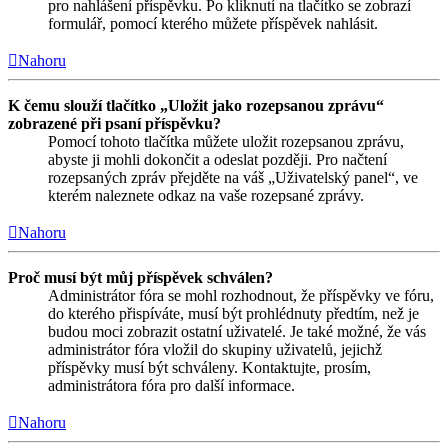
pro nahlášení příspěvku. Po kliknutí na tlačítko se zobrazí
formulář, pomocí kterého můžete příspěvek nahlásit.
Nahoru
K čemu slouží tlačítko „Uložit jako rozepsanou zprávu“
zobrazené při psaní příspěvku?
Pomocí tohoto tlačítka můžete uložit rozepsanou zprávu,
abyste ji mohli dokončit a odeslat později. Pro načtení
rozepsaných zpráv přejděte na váš „Uživatelský panel“, ve
kterém naleznete odkaz na vaše rozepsané zprávy.
Nahoru
Proč musí být můj příspěvek schválen?
Administrátor fóra se mohl rozhodnout, že příspěvky ve fóru,
do kterého přispíváte, musí být prohlédnuty předtím, než je
budou moci zobrazit ostatní uživatelé. Je také možné, že vás
administrátor fóra vložil do skupiny uživatelů, jejichž
příspěvky musí být schváleny. Kontaktujte, prosím,
administrátora fóra pro další informace.
Nahoru