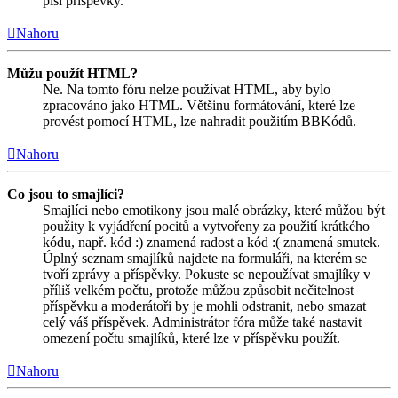
píší příspěvky.
Nahoru
Můžu použít HTML?
Ne. Na tomto fóru nelze používat HTML, aby bylo
zpracováno jako HTML. Většinu formátování, které lze
provést pomocí HTML, lze nahradit použitím BBKódů.
Nahoru
Co jsou to smajlíci?
Smajlíci nebo emotikony jsou malé obrázky, které můžou být
použity k vyjádření pocitů a vytvořeny za použití krátkého
kódu, např. kód :) znamená radost a kód :( znamená smutek.
Úplný seznam smajlíků najdete na formuláři, na kterém se
tvoří zprávy a příspěvky. Pokuste se nepoužívat smajlíky v
příliš velkém počtu, protože můžou způsobit nečitelnost
příspěvku a moderátoři by je mohli odstranit, nebo smazat
celý váš příspěvek. Administrátor fóra může také nastavit
omezení počtu smajlíků, které lze v příspěvku použít.
Nahoru