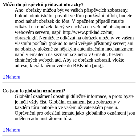
Můžu do příspěvků přidávat obrázky?
Ano, obrázky můžou být ve vašich příspěvcích zobrazeny.
Pokud administrátor povolil ve fóru používání příloh, budete
moci nahrát obrázek do fóra. V opačném případě musíte
odkázat na obrázek, který se nachází na veřejně přístupném
webovém serveru, např. http://www.priklad.cz/muj-
obrazek.gif. Nemůžete odkázat na obrázek uložený ve vašem
vlastním počítači (pokud to není veřejně přístupný server) ani
na obrázky uložené za nějakým autentizačním mechanizmem,
např. v emailech na seznamu.cz nebo v Gmailu, heslem
chráněných webech atd. Aby se obrázek zobrazil, vložte
adresu, která k němu vede do BBKódu [img].
Nahoru
Co jsou to globální oznámení?
Globální oznámení obsahují důležité informace, a proto byste
je měli vždy číst. Globální oznámení jsou zobrazeny v
každém fóru nahoře a ve vašem uživatelském panelu.
Oprávnění pro odeslání tématu jako globálního oznámení jsou
udělena administrátorem fóra.
Nahoru