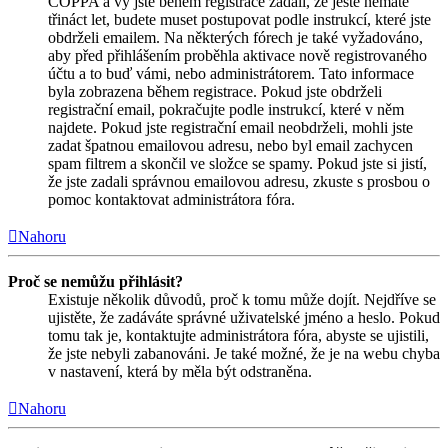
COPPA a vy jste během registrace zadali, že ještě nemáte
třináct let, budete muset postupovat podle instrukcí, které jste
obdrželi emailem. Na některých fórech je také vyžadováno,
aby před přihlášením proběhla aktivace nově registrovaného
účtu a to buď vámi, nebo administrátorem. Tato informace
byla zobrazena během registrace. Pokud jste obdrželi
registrační email, pokračujte podle instrukcí, které v něm
najdete. Pokud jste registrační email neobdrželi, mohli jste
zadat špatnou emailovou adresu, nebo byl email zachycen
spam filtrem a skončil ve složce se spamy. Pokud jste si jistí,
že jste zadali správnou emailovou adresu, zkuste s prosbou o
pomoc kontaktovat administrátora fóra.
Nahoru
Proč se nemůžu přihlásit?
Existuje několik důvodů, proč k tomu může dojít. Nejdříve se
ujistěte, že zadáváte správné uživatelské jméno a heslo. Pokud
tomu tak je, kontaktujte administrátora fóra, abyste se ujistili,
že jste nebyli zabanováni. Je také možné, že je na webu chyba
v nastavení, která by měla být odstraněna.
Nahoru