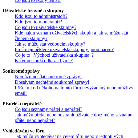
Co jsou to ikony témat?
Uživatelské úrovně a skupiny
Kdo jsou to administrátoři?
Kdo jsou to moderátoři?
Co jsou to uživatelské skupiny?
Kde najdu seznam uživatelských skupin a jak se můžu stát
členem skupiny?
Jak se můžu stát vedoucím skupiny?
Proč mají některé uživatelské skupiny jinou barvu?
Co je to „Výchozí uživatelská skupina“?
K čemu slouží odkaz „Tým“?
Soukromé zprávy
Nemůžu posílat soukromé zprávy!
Dostávám nechtěné soukromé zprávy!
Přišel mi od někoho na tomto fóru nevyžádaný nebo urážlivý
email!
Přátelé a nepřátelé
Co jsou seznamy přátel a nepřátel?
Jak můžu přidat nebo odstranit uživatele do/z mého seznamu
přátel nebo nepřátel?
Vyhledávání ve fóru
Jak můžu vyhledávat na celém fóru nebo v jednotlivých