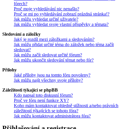
fórech?
Proč moje vyhledávání nic nenašlo?
Proč se mi po vyhledávání zobrazí prázdná stránka!?
Jak můžu vyhledat určité uživatele?
Jak můžu vyhledat svoje vlastní příspěvky a témata?
Sledování a záložky
Jaký je rozdíl mezi záložkami a sledováním?
Jak můžu přidat určité téma do záložek nebo téma začít
sledovat?
Jak můžu začít sledovat určité fórum?
Jak můžu ukončit sledování témat nebo fór?
Přílohy
Jaké přílohy jsou na tomto fóru povoleny?
Jak můžu najít všechny svoje přílohy?
Záležitosti týkající se phpBB
Kdo napsal toto diskusní fórum?
Proč ve fóru není funkce XY?
Koho mám kontaktovat ohledně stížnosti a/nebo právních
záležitostí týkajících se tohoto fóra?
Jak můžu kontaktovat administrátora fóra?
Přihlašování a registrace