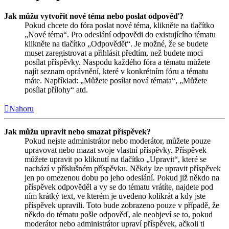
Jak můžu vytvořit nové téma nebo poslat odpověď?
Pokud chcete do fóra poslat nové téma, klikněte na tlačítko
„Nové téma“. Pro odeslání odpovědi do existujícího tématu
klikněte na tlačítko „Odpovědět“. Je možné, že se budete
muset zaregistrovat a přihlásit předtím, než budete moci
posílat příspěvky. Naspodu každého fóra a tématu můžete
najít seznam oprávnění, které v konkrétním fóru a tématu
máte. Například: „Můžete posílat nová témata“, „Můžete
posílat přílohy“ atd.
Nahoru
Jak můžu upravit nebo smazat příspěvek?
Pokud nejste administrátor nebo moderátor, můžete pouze
upravovat nebo mazat svoje vlastní příspěvky. Příspěvek
můžete upravit po kliknutí na tlačítko „Upravit“, které se
nachází v příslušném příspěvku. Někdy lze upravit příspěvek
jen po omezenou dobu po jeho odeslání. Pokud již někdo na
příspěvek odpověděl a vy se do tématu vrátíte, najdete pod
ním krátký text, ve kterém je uvedeno kolikrát a kdy jste
příspěvek upravili. Toto bude zobrazeno pouze v případě, že
někdo do tématu pošle odpověď, ale neobjeví se to, pokud
moderátor nebo administrátor upraví příspěvek, ačkoli ti