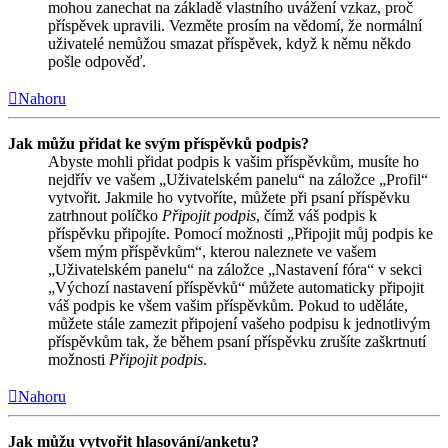
mohou zanechat na základě vlastního uvážení vzkaz, proč
příspěvek upravili. Vezměte prosím na vědomí, že normální
uživatelé nemůžou smazat příspěvek, když k němu někdo
pošle odpověď.
Nahoru
Jak můžu přidat ke svým příspěvků podpis?
Abyste mohli přidat podpis k vašim příspěvkům, musíte ho
nejdřív ve vašem „Uživatelském panelu“ na záložce „Profil“
vytvořit. Jakmile ho vytvoříte, můžete při psaní příspěvku
zatrhnout políčko
Připojit podpis
, čímž váš podpis k
příspěvku připojíte. Pomocí možnosti „Připojit můj podpis ke
všem mým příspěvkům“, kterou naleznete ve vašem
„Uživatelském panelu“ na záložce „Nastavení fóra“ v sekci
„Výchozí nastavení příspěvků“ můžete automaticky připojit
váš podpis ke všem vašim příspěvkům. Pokud to uděláte,
můžete stále zamezit připojení vašeho podpisu k jednotlivým
příspěvkům tak, že během psaní příspěvku zrušíte zaškrtnutí
možnosti
Připojit podpis
.
Nahoru
Jak můžu vytvořit hlasování/anketu?