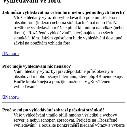
Vyhledávání ve fóru
Jak můžu vyhledávat na celém fóru nebo v jednotlivých fórech?
Vložte hledaný výraz do vyhledávacího pole umístěného na
obsahu fóra (indexu) nebo na stránkách témat nebo fór. Na
rozšířené vyhledávání můžete přejít kliknutím na odkaz (nebo
ikonu) „Rozšířené vyhledávání“, který najdete na všech
stránkách fóra. Jakým způsobem bude vyhledávání dostupné
závisí na použitém vzhledu fóra.
Nahoru
Proč moje vyhledávání nic nenašlo?
Vámi hledaný výraz byl pravděpodobně příliš obecný a
obsahoval mnoho běžných termínů, které phpBB neindexuje.
Buďte konkrétnější a použijte možnosti v „Rozšířeném
vyhledávání“.
Nahoru
Proč se mi po vyhledávání zobrazí prázdná stránka!?
Vaše vyhledávání vrátilo příliš mnoho výsledků a webový
server je nebyl schopen zpracovat. Přejděte na „Rozšířené
vyhledávání“ a použijte konkrétnější hledané výrazy a vyberte