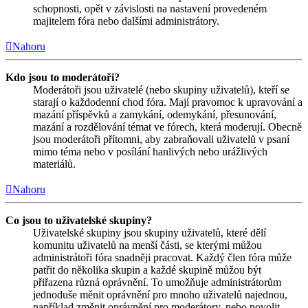
schopnosti, opět v závislosti na nastavení provedeném
majitelem fóra nebo dalšími administrátory.
Nahoru
Kdo jsou to moderátoři?
Moderátoři jsou uživatelé (nebo skupiny uživatelů), kteří se
starají o každodenní chod fóra. Mají pravomoc k upravování a
mazání příspěvků a zamykání, odemykání, přesunování,
mazání a rozdělování témat ve fórech, která moderují. Obecně
jsou moderátoři přítomni, aby zabraňovali uživatelů v psaní
mimo téma nebo v posílání hanlivých nebo urážlivých
materiálů.
Nahoru
Co jsou to uživatelské skupiny?
Uživatelské skupiny jsou skupiny uživatelů, které dělí
komunitu uživatelů na menší části, se kterými můžou
administrátoři fóra snadněji pracovat. Každý člen fóra může
patřit do několika skupin a každé skupině můžou být
přiřazena různá oprávnění. To umožňuje administrátorům
jednoduše měnit oprávnění pro mnoho uživatelů najednou,
například změnit oprávnění pro moderátory, nebo povolit