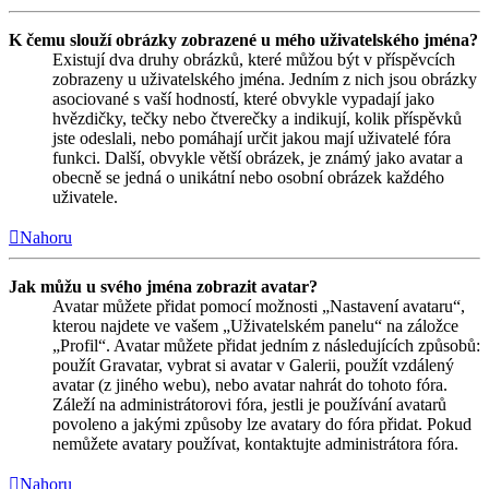
K čemu slouží obrázky zobrazené u mého uživatelského jména?
Existují dva druhy obrázků, které můžou být v příspěvcích
zobrazeny u uživatelského jména. Jedním z nich jsou obrázky
asociované s vaší hodností, které obvykle vypadají jako
hvězdičky, tečky nebo čtverečky a indikují, kolik příspěvků
jste odeslali, nebo pomáhají určit jakou mají uživatelé fóra
funkci. Další, obvykle větší obrázek, je známý jako avatar a
obecně se jedná o unikátní nebo osobní obrázek každého
uživatele.
Nahoru
Jak můžu u svého jména zobrazit avatar?
Avatar můžete přidat pomocí možnosti „Nastavení avataru“,
kterou najdete ve vašem „Uživatelském panelu“ na záložce
„Profil“. Avatar můžete přidat jedním z následujících způsobů:
použít Gravatar, vybrat si avatar v Galerii, použít vzdálený
avatar (z jiného webu), nebo avatar nahrát do tohoto fóra.
Záleží na administrátorovi fóra, jestli je používání avatarů
povoleno a jakými způsoby lze avatary do fóra přidat. Pokud
nemůžete avatary používat, kontaktujte administrátora fóra.
Nahoru