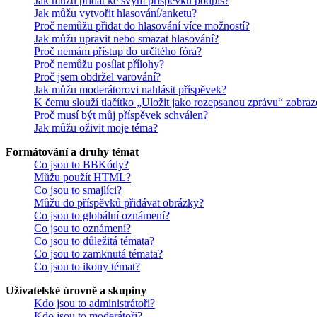
Jak můžu přidat ke svým příspěvků podpis?
Jak můžu vytvořit hlasování/anketu?
Proč nemůžu přidat do hlasování více možností?
Jak můžu upravit nebo smazat hlasování?
Proč nemám přístup do určitého fóra?
Proč nemůžu posílat přílohy?
Proč jsem obdržel varování?
Jak můžu moderátorovi nahlásit příspěvek?
K čemu slouží tlačítko „Uložit jako rozepsanou zprávu“ zobraz
Proč musí být můj příspěvek schválen?
Jak můžu oživit moje téma?
Formátování a druhy témat
Co jsou to BBKódy?
Můžu použít HTML?
Co jsou to smajlíci?
Můžu do příspěvků přidávat obrázky?
Co jsou to globální oznámení?
Co jsou to oznámení?
Co jsou to důležitá témata?
Co jsou to zamknutá témata?
Co jsou to ikony témat?
Uživatelské úrovně a skupiny
Kdo jsou to administrátoři?
Kdo jsou to moderátoři?