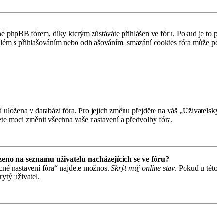
 phpBB fórem, díky kterým zůstáváte přihlášen ve fóru. Pokud je to 
problém s přihlašováním nebo odhlašováním, smazání cookies fóra může 
ní uložena v databázi fóra. Pro jejich změnu přejděte na váš „Uživatels
te moci změnit všechna vaše nastavení a předvolby fóra.
eno na seznamu uživatelů nacházejících se ve fóru?
cné nastavení fóra“ najdete možnost
Skrýt můj online stav
. Pokud u tét
ytý uživatel.