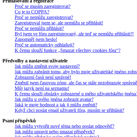
Přihlašování a registrace
Proč se musím zaregistrovat?
Co je to COPPA?
Proč se nemůžu zaregistrovat?
Zaregistroval jsem se, ale nemůžu se přihlásit!
Proč se nemůžu přihlásit?
Byl jsem ve fóru zaregistrovaný, ale teď se nemůžu přihlásit?!
Zapomněl jsem heslo!
Proč se automaticky odhlašuji?
K čemu slouží funkce „Smazat všechny cookies fóra“?
Předvolby a nastavení uživatele
Jak můžu změnit svoje nastavení?
Jak můžu zabránit tomu, aby bylo moje uživatelské jméno zobr
Zobrazení časů není správné!
Změnil jsem časovou zónu, ale čas se stále nezobrazuje správně
Můj jazyk není na seznamu!
K čemu slouží obrázky zobrazené u mého uživatelského jména
Jak můžu u svého jména zobrazit avatar?
Jaká je moje hodnost a jak ji můžu změnit?
Když chci poslat email uživateli fóra, musím se přihlásit?
Psaní příspěvků
Jak můžu vytvořit nové téma nebo poslat odpověď?
Jak můžu upravit nebo smazat příspěvek?