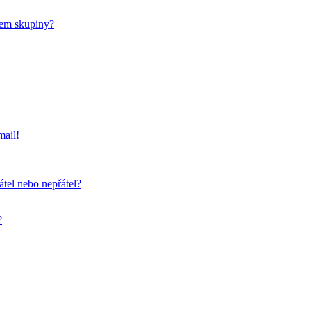
nem skupiny?
mail!
átel nebo nepřátel?
?