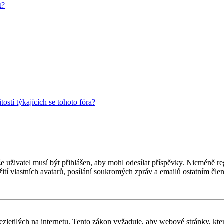
t?
ostí týkajících se tohoto fóra?
 že uživatel musí být přihlášen, aby mohl odesílat příspěvky. Nicméně reg
ití vlastních avatarů, posílání soukromých zpráv a emailů ostatním člen
letilých na internetu. Tento zákon vyžaduje, aby webové stránky, kte