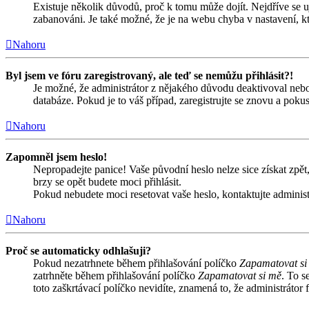
Existuje několik důvodů, proč k tomu může dojít. Nejdříve se ujis
zabanováni. Je také možné, že je na webu chyba v nastavení, kt
Nahoru
Byl jsem ve fóru zaregistrovaný, ale teď se nemůžu přihlásit?!
Je možné, že administrátor z nějakého důvodu deaktivoval nebo 
databáze. Pokud je to váš případ, zaregistrujte se znovu a pokust
Nahoru
Zapomněl jsem heslo!
Nepropadejte panice! Vaše původní heslo nelze sice získat zpět,
brzy se opět budete moci přihlásit.
Pokud nebudete moci resetovat vaše heslo, kontaktujte administ
Nahoru
Proč se automaticky odhlašuji?
Pokud nezatrhnete během přihlašování políčko
Zapamatovat si
zatrhněte během přihlašování políčko
Zapamatovat si mě
. To s
toto zaškrtávací políčko nevidíte, znamená to, že administrátor f