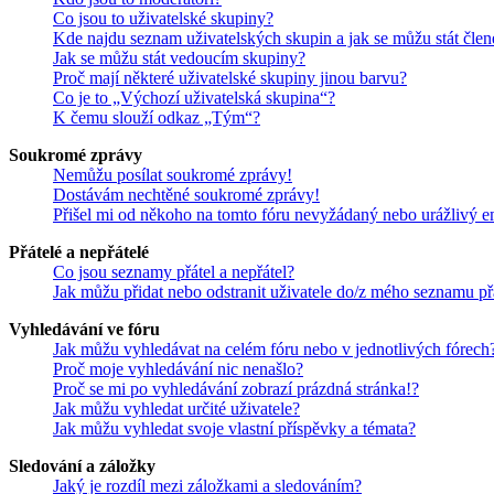
Co jsou to uživatelské skupiny?
Kde najdu seznam uživatelských skupin a jak se můžu stát čle
Jak se můžu stát vedoucím skupiny?
Proč mají některé uživatelské skupiny jinou barvu?
Co je to „Výchozí uživatelská skupina“?
K čemu slouží odkaz „Tým“?
Soukromé zprávy
Nemůžu posílat soukromé zprávy!
Dostávám nechtěné soukromé zprávy!
Přišel mi od někoho na tomto fóru nevyžádaný nebo urážlivý e
Přátelé a nepřátelé
Co jsou seznamy přátel a nepřátel?
Jak můžu přidat nebo odstranit uživatele do/z mého seznamu př
Vyhledávání ve fóru
Jak můžu vyhledávat na celém fóru nebo v jednotlivých fórech
Proč moje vyhledávání nic nenašlo?
Proč se mi po vyhledávání zobrazí prázdná stránka!?
Jak můžu vyhledat určité uživatele?
Jak můžu vyhledat svoje vlastní příspěvky a témata?
Sledování a záložky
Jaký je rozdíl mezi záložkami a sledováním?