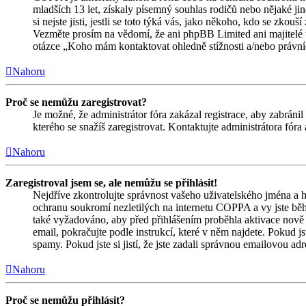
mladších 13 let, získaly písemný souhlas rodičů nebo nějaké j
si nejste jisti, jestli se toto týká vás, jako někoho, kdo se zk
Vezměte prosím na vědomí, že ani phpBB Limited ani majitelé 
otázce „Koho mám kontaktovat ohledně stížnosti a/nebo právních 
Nahoru
Proč se nemůžu zaregistrovat?
Je možné, že administrátor fóra zakázal registrace, aby zabrán
kterého se snažíš zaregistrovat. Kontaktujte administrátora fór
Nahoru
Zaregistroval jsem se, ale nemůžu se přihlásit!
Nejdříve zkontrolujte správnost vašeho uživatelského jména a h
ochranu soukromí nezletilých na internetu COPPA a vy jste během
také vyžadováno, aby před přihlášením proběhla aktivace nově 
email, pokračujte podle instrukcí, které v něm najdete. Pokud j
spamy. Pokud jste si jistí, že jste zadali správnou emailovou a
Nahoru
Proč se nemůžu přihlásit?