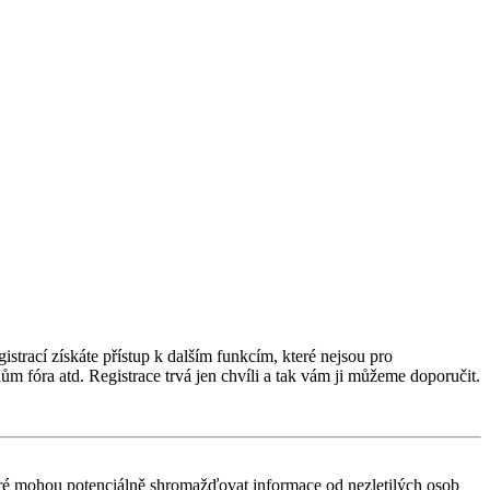
istrací získáte přístup k dalším funkcím, které nejsou pro
ům fóra atd. Registrace trvá jen chvíli a tak vám ji můžeme doporučit.
ré mohou potenciálně shromažďovat informace od nezletilých osob