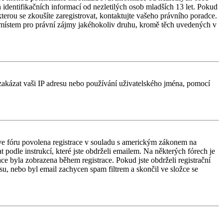
identifikačních informací od nezletilých osob mladších 13 let. Pokud
 kterou se zkoušíte zaregistrovat, kontaktujte vašeho právního poradce.
 místem pro právní zájmy jakéhokoliv druhu, kromě těch uvedených v
é zakázat vaši IP adresu nebo používání uživatelského jména, pomocí
e ve fóru povolena registrace v souladu s americkým zákonem na
 podle instrukcí, které jste obdrželi emailem. Na některých fórech je
e byla zobrazena během registrace. Pokud jste obdrželi registrační
esu, nebo byl email zachycen spam filtrem a skončil ve složce se