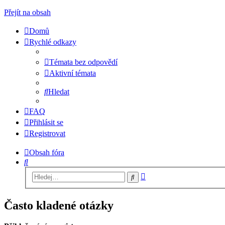
Přejít na obsah
Domů
Rychlé odkazy
Témata bez odpovědí
Aktivní témata
Hledat
FAQ
Přihlásit se
Registrovat
Obsah fóra
Hledat
Pokročilé
Hledat
hledání
Často kladené otázky