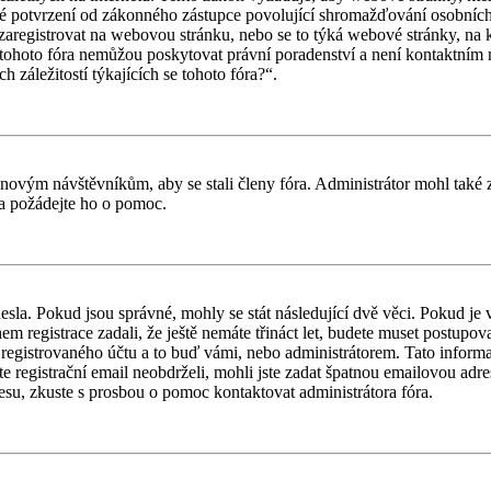
iné potvrzení od zákonného zástupce povolující shromažďování osobních 
ouší zaregistrovat na webovou stránku, nebo se to týká webové stránky, na
tohoto fóra nemůžou poskytovat právní poradenství a není kontaktním
záležitostí týkajících se tohoto fóra?“.
il novým návštěvníkům, aby se stali členy fóra. Administrátor mohl tak
a a požádejte ho o pomoc.
esla. Pokud jsou správné, mohly se stát následující dvě věci. Pokud j
 registrace zadali, že ještě nemáte třináct let, budete muset postupovat
registrovaného účtu a to buď vámi, nebo administrátorem. Tato informac
ste registrační email neobdrželi, mohli jste zadat špatnou emailovou adr
dresu, zkuste s prosbou o pomoc kontaktovat administrátora fóra.