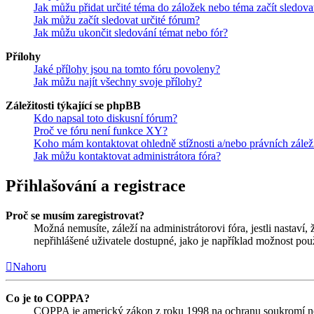
Jak můžu přidat určité téma do záložek nebo téma začít sledova
Jak můžu začít sledovat určité fórum?
Jak můžu ukončit sledování témat nebo fór?
Přílohy
Jaké přílohy jsou na tomto fóru povoleny?
Jak můžu najít všechny svoje přílohy?
Záležitosti týkající se phpBB
Kdo napsal toto diskusní fórum?
Proč ve fóru není funkce XY?
Koho mám kontaktovat ohledně stížnosti a/nebo právních záležit
Jak můžu kontaktovat administrátora fóra?
Přihlašování a registrace
Proč se musím zaregistrovat?
Možná nemusíte, záleží na administrátorovi fóra, jestli nastaví,
nepřihlášené uživatele dostupné, jako je například možnost použ
Nahoru
Co je to COPPA?
COPPA je americký zákon z roku 1998 na ochranu soukromí nez