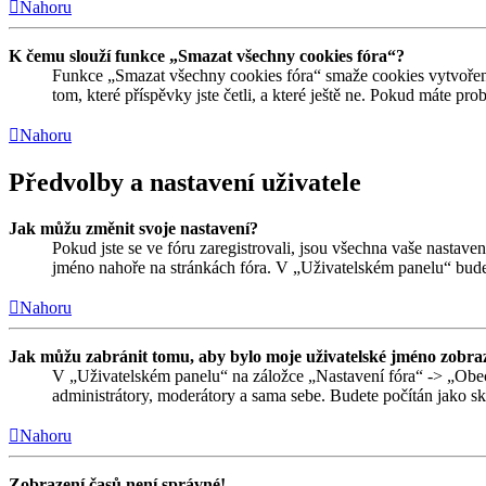
Nahoru
K čemu slouží funkce „Smazat všechny cookies fóra“?
Funkce „Smazat všechny cookies fóra“ smaže cookies vytvořené
tom, které příspěvky jste četli, a které ještě ne. Pokud máte 
Nahoru
Předvolby a nastavení uživatele
Jak můžu změnit svoje nastavení?
Pokud jste se ve fóru zaregistrovali, jsou všechna vaše nastave
jméno nahoře na stránkách fóra. V „Uživatelském panelu“ bude
Nahoru
Jak můžu zabránit tomu, aby bylo moje uživatelské jméno zobraz
V „Uživatelském panelu“ na záložce „Nastavení fóra“ -> „Obe
administrátory, moderátory a sama sebe. Budete počítán jako skr
Nahoru
Zobrazení časů není správné!