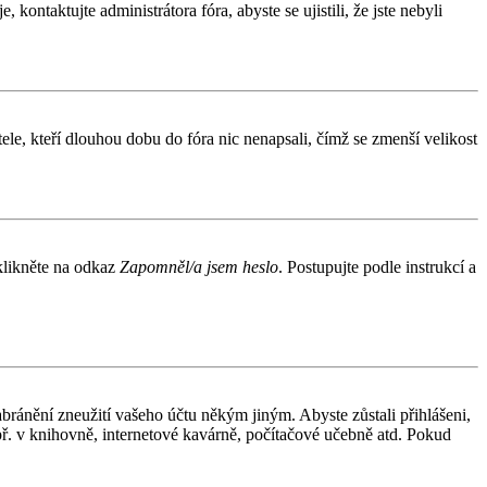
kontaktujte administrátora fóra, abyste se ujistili, že jste nebyli
le, kteří dlouhou dobu do fóra nic nenapsali, čímž se zmenší velikost
 klikněte na odkaz
Zapomněl/a jsem heslo
. Postupujte podle instrukcí a
abránění zneužití vašeho účtu někým jiným. Abyste zůstali přihlášeni,
apř. v knihovně, internetové kavárně, počítačové učebně atd. Pokud