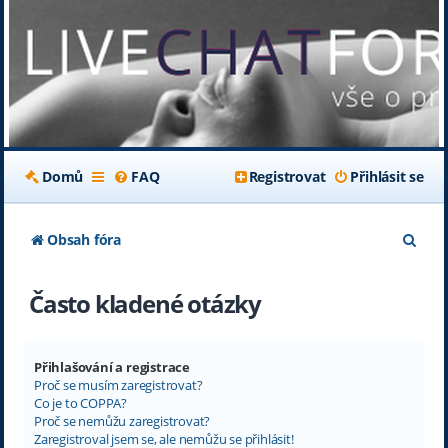
Domů
FAQ
Registrovat
Přihlásit se
H
Obsah fóra
l
Často kladené otázky
e
d
a
Přihlašování a registrace
Proč se musím zaregistrovat?
t
Co je to COPPA?
Proč se nemůžu zaregistrovat?
Zaregistroval jsem se, ale nemůžu se přihlásit!