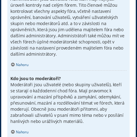
úroveň kontroly nad celým fórem. Tito členové můžou
kontrolovat všechny aspekty fóra, včetně nastavení
oprávnění, banování uživatelů, vytváření uživatelských
skupin nebo moderátorů atd. a to v závislosti na
oprávněních, která jsou jim udělena majitelem fóra nebo
dalšími administrátory. Administrátoři také můžou mít ve
všech fórech úplné moderátorské schopnosti, opět v
závislosti na nastavení provedeném majitelem fóra nebo
dalšími administrátory.
Nahoru
Kdo jsou to moderátoři?
Moderátoři jsou uživatelé (nebo skupiny uživatelů), kteří
se starají o každodenní chod fóra. Mají pravomoc k
upravování a mazání příspěvků a zamykání, odemykání,
přesunování, mazání a rozdělování témat ve fórech, která
moderují. Obecně jsou moderátoři přítomni, aby
zabraňovali uživatelů v psaní mimo téma nebo v posílání
hanlivých nebo urážlivých materiálů.
Nahoru