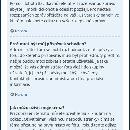
Pomocí tohoto tlačítka můžete uložit rozepsanou zprávu,
abyste ji mohli dokončit a odeslat později. Pro načtení
rozepsaných zpráv přejděte na váš „Uživatelský panel“, ve
kterém naleznete odkaz na vaše rozepsané zprávy.
Nahoru
Proč musí být můj příspěvek schválen?
Administrátor fóra se mohl rozhodnout, že příspěvky ve
fóru, do kterého přispíváte, musí být prohlédnuty předtím,
než je budou moci zobrazit ostatní uživatelé. Je také
možné, že vás administrátor fóra vložil do skupiny
uživatelů, jejichž příspěvky musí být schváleny.
Kontaktujte, prosím, administrátora fóra pro další
informace.
Nahoru
Jak můžu oživit moje téma?
Při zobrazení tématu můžete oživit téma kliknutím na
odkaz „Oživit téma“ (většinou naspodu stránky), čímž se
téma přesune na první místo ve fóru. Pokud tento odkaz