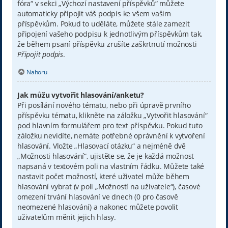
fóra“ v sekci „Výchozí nastavení příspěvků“ můžete
automaticky připojit váš podpis ke všem vašim
příspěvkům. Pokud to uděláte, můžete stále zamezit
připojení vašeho podpisu k jednotlivým příspěvkům tak,
že během psaní příspěvku zrušíte zaškrtnutí možnosti
Připojit podpis
.
Nahoru
Jak můžu vytvořit hlasování/anketu?
Při posílání nového tématu, nebo při úpravě prvního
příspěvku tématu, klikněte na záložku „Vytvořit hlasování“
pod hlavním formulářem pro text příspěvku. Pokud tuto
záložku nevidíte, nemáte potřebné oprávnění k vytvoření
hlasování. Vložte „Hlasovací otázku“ a nejméně dvě
„Možnosti hlasování“, ujistěte se, že je každá možnost
napsaná v textovém poli na vlastním řádku. Můžete také
nastavit počet možností, které uživatel může během
hlasování vybrat (v poli „Možností na uživatele“), časové
omezení trvání hlasování ve dnech (0 pro časově
neomezené hlasování) a nakonec můžete povolit
uživatelům měnit jejich hlasy.