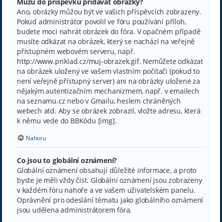
Můžu do příspěvků přidávat obrázky?
Ano, obrázky můžou být ve vašich příspěvcích zobrazeny.
Pokud administrátor povolil ve fóru používání příloh,
budete moci nahrát obrázek do fóra. V opačném případě
musíte odkázat na obrázek, který se nachází na veřejně
přístupném webovém serveru, např.
http://www.priklad.cz/muj-obrazek.gif. Nemůžete odkázat
na obrázek uložený ve vašem vlastním počítači (pokud to
není veřejně přístupný server) ani na obrázky uložené za
nějakým autentizačním mechanizmem, např. v emailech
na seznamu.cz nebo v Gmailu, heslem chráněných
webech atd. Aby se obrázek zobrazil, vložte adresu, která
k němu vede do BBKódu [img].
Nahoru
Co jsou to globální oznámení?
Globální oznámení obsahují důležité informace, a proto
byste je měli vždy číst. Globální oznámení jsou zobrazeny
v každém fóru nahoře a ve vašem uživatelském panelu.
Oprávnění pro odeslání tématu jako globálního oznámení
jsou udělena administrátorem fóra.