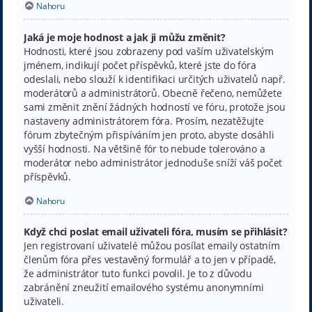
Nahoru
Jaká je moje hodnost a jak ji můžu změnit?
Hodnosti, které jsou zobrazeny pod vaším uživatelským
jménem, indikují počet příspěvků, které jste do fóra
odeslali, nebo slouží k identifikaci určitých uživatelů např.
moderátorů a administrátorů. Obecně řečeno, nemůžete
sami změnit znění žádných hodností ve fóru, protože jsou
nastaveny administrátorem fóra. Prosím, nezatěžujte
fórum zbytečným přispíváním jen proto, abyste dosáhli
vyšší hodnosti. Na většině fór to nebude tolerováno a
moderátor nebo administrátor jednoduše sníží váš počet
příspěvků.
Nahoru
Když chci poslat email uživateli fóra, musím se přihlásit?
Jen registrovaní uživatelé můžou posílat emaily ostatním
členům fóra přes vestavěný formulář a to jen v případě,
že administrátor tuto funkci povolil. Je to z důvodu
zabránění zneužití emailového systému anonymními
uživateli.