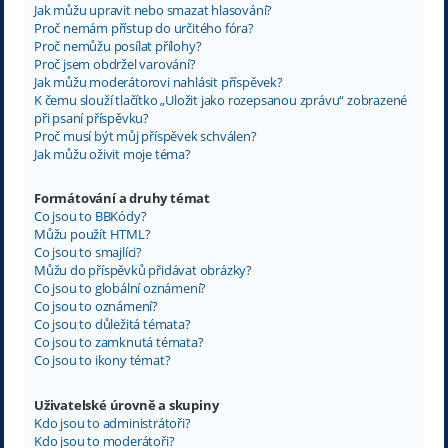
Jak můžu upravit nebo smazat hlasování?
Proč nemám přístup do určitého fóra?
Proč nemůžu posílat přílohy?
Proč jsem obdržel varování?
Jak můžu moderátorovi nahlásit příspěvek?
K čemu slouží tlačítko „Uložit jako rozepsanou zprávu“ zobrazené
při psaní příspěvku?
Proč musí být můj příspěvek schválen?
Jak můžu oživit moje téma?
Formátování a druhy témat
Co jsou to BBKódy?
Můžu použít HTML?
Co jsou to smajlíci?
Můžu do příspěvků přidávat obrázky?
Co jsou to globální oznámení?
Co jsou to oznámení?
Co jsou to důležitá témata?
Co jsou to zamknutá témata?
Co jsou to ikony témat?
Uživatelské úrovně a skupiny
Kdo jsou to administrátoři?
Kdo jsou to moderátoři?