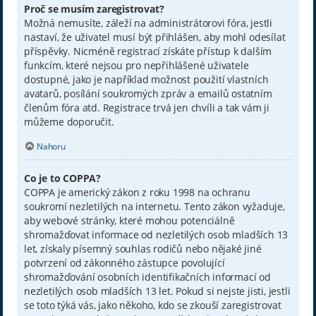
Proč se musím zaregistrovat?
Možná nemusíte, záleží na administrátorovi fóra, jestli
nastaví, že uživatel musí být přihlášen, aby mohl odesílat
příspěvky. Nicméně registrací získáte přístup k dalším
funkcím, které nejsou pro nepřihlášené uživatele
dostupné, jako je například možnost použití vlastních
avatarů, posílání soukromých zpráv a emailů ostatním
členům fóra atd. Registrace trvá jen chvíli a tak vám ji
můžeme doporučit.
Nahoru
Co je to COPPA?
COPPA je americký zákon z roku 1998 na ochranu
soukromí nezletilých na internetu. Tento zákon vyžaduje,
aby webové stránky, které mohou potenciálně
shromažďovat informace od nezletilých osob mladších 13
let, získaly písemný souhlas rodičů nebo nějaké jiné
potvrzení od zákonného zástupce povolující
shromažďování osobních identifikačních informací od
nezletilých osob mladších 13 let. Pokud si nejste jisti, jestli
se toto týká vás, jako někoho, kdo se zkouší zaregistrovat