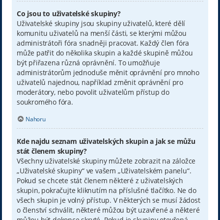
Co jsou to uživatelské skupiny?
Uživatelské skupiny jsou skupiny uživatelů, které dělí
komunitu uživatelů na menší části, se kterými můžou
administrátoři fóra snadněji pracovat. Každý člen fóra
může patřit do několika skupin a každé skupině můžou
být přiřazena různá oprávnění. To umožňuje
administrátorům jednoduše měnit oprávnění pro mnoho
uživatelů najednou, například změnit oprávnění pro
moderátory, nebo povolit uživatelům přístup do
soukromého fóra.
Nahoru
Kde najdu seznam uživatelských skupin a jak se můžu
stát členem skupiny?
Všechny uživatelské skupiny můžete zobrazit na záložce
„Uživatelské skupiny“ ve vašem „Uživatelském panelu“.
Pokud se chcete stát členem některé z uživatelských
skupin, pokračujte kliknutím na příslušné tlačítko. Ne do
všech skupin je volný přístup. V některých se musí žádost
o členství schválit, některé můžou být uzavřené a některé
můžou být dokonce skryté. Pokud je skupiny otevřená,