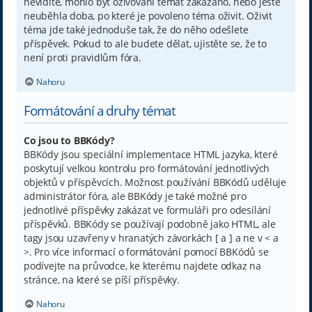
nevidíte, mohlo být oživování témat zakázáno, nebo ještě
neuběhla doba, po které je povoleno téma oživit. Oživit
téma jde také jednoduše tak, že do něho odešlete
příspěvek. Pokud to ale budete dělat, ujistěte se, že to
není proti pravidlům fóra.
Nahoru
Formátování a druhy témat
Co jsou to BBKódy?
BBKódy jsou speciální implementace HTML jazyka, které
poskytují velkou kontrolu pro formátování jednotlivých
objektů v příspěvcích. Možnost používání BBKódů uděluje
administrátor fóra, ale BBKódy je také možné pro
jednotlivé příspěvky zakázat ve formuláři pro odesílání
příspěvků. BBKódy se používají podobně jako HTML, ale
tagy jsou uzavřeny v hranatých závorkách [ a ] a ne v < a
>. Pro více informací o formátování pomocí BBKódů se
podívejte na průvodce, ke kterému najdete odkaz na
stránce, na které se píší příspěvky.
Nahoru