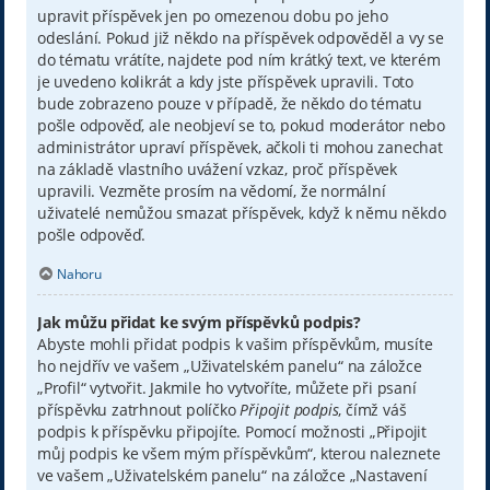
upravit příspěvek jen po omezenou dobu po jeho
odeslání. Pokud již někdo na příspěvek odpověděl a vy se
do tématu vrátíte, najdete pod ním krátký text, ve kterém
je uvedeno kolikrát a kdy jste příspěvek upravili. Toto
bude zobrazeno pouze v případě, že někdo do tématu
pošle odpověď, ale neobjeví se to, pokud moderátor nebo
administrátor upraví příspěvek, ačkoli ti mohou zanechat
na základě vlastního uvážení vzkaz, proč příspěvek
upravili. Vezměte prosím na vědomí, že normální
uživatelé nemůžou smazat příspěvek, když k němu někdo
pošle odpověď.
Nahoru
Jak můžu přidat ke svým příspěvků podpis?
Abyste mohli přidat podpis k vašim příspěvkům, musíte
ho nejdřív ve vašem „Uživatelském panelu“ na záložce
„Profil“ vytvořit. Jakmile ho vytvoříte, můžete při psaní
příspěvku zatrhnout políčko
Připojit podpis
, čímž váš
podpis k příspěvku připojíte. Pomocí možnosti „Připojit
můj podpis ke všem mým příspěvkům“, kterou naleznete
ve vašem „Uživatelském panelu“ na záložce „Nastavení