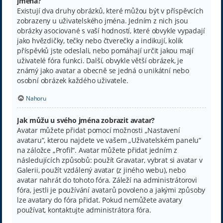
jména?
Existují dva druhy obrázků, které můžou být v příspěvcích
zobrazeny u uživatelského jména. Jedním z nich jsou
obrázky asociované s vaší hodností, které obvykle vypadají
jako hvězdičky, tečky nebo čtverečky a indikují, kolik
příspěvků jste odeslali, nebo pomáhají určit jakou mají
uživatelé fóra funkci. Další, obvykle větší obrázek, je
známý jako avatar a obecně se jedná o unikátní nebo
osobní obrázek každého uživatele.
Nahoru
Jak můžu u svého jména zobrazit avatar?
Avatar můžete přidat pomocí možnosti „Nastavení
avataru“, kterou najdete ve vašem „Uživatelském panelu“
na záložce „Profil“. Avatar můžete přidat jedním z
následujících způsobů: použít Gravatar, vybrat si avatar v
Galerii, použít vzdálený avatar (z jiného webu), nebo
avatar nahrát do tohoto fóra. Záleží na administrátorovi
fóra, jestli je používání avatarů povoleno a jakými způsoby
lze avatary do fóra přidat. Pokud nemůžete avatary
používat, kontaktujte administrátora fóra.