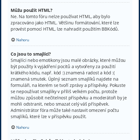
Můžu použít HTML?
Ne. Na tomto fóru nelze používat HTML, aby bylo
zpracováno jako HTML. Většinu formátování, které lze
provést pomocí HTML, lze nahradit použitím BBKódů.
Nahoru
Co jsou to smajlíci?
Smajlíci nebo emotikony jsou malé obrázky, které můžou
být použity k vyjádření pocitů a vytvořeny za použití
krátkého kódu, např. kód :) znamená radost a kód :(
znamená smutek. Úplný seznam smajlíků najdete na
formuláři, na kterém se tvoří zprávy a příspěvky. Pokuste
se nepoužívat smajlíky v příliš velkém počtu, protože
můžou způsobit nečitelnost příspěvku a moderátoři by je
mohli odstranit, nebo smazat celý váš příspěvek.
Administrátor fóra může také nastavit omezení počtu
smajlíků, které lze v příspěvku použít.
Nahoru