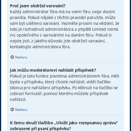
Proč jsem obdržel varování?
Každý administrátor fóra má na svém fóru svoje vlastní
pravidla. Pokud nějaké z těchto pravidel porušíte, může
vám být uděleno varování. Vezměte prosím na vědomí, že
toto je rozhodnutí administrátora a phpBB Limited nemá
nic společného s varováními na daném fóru. Pokud si
nejste jisti, z jakého důvodu jste obdrželi varování,
kontaktujte administrátora fóra.
Nahoru
Jak můžu moderátorovi nahlásit příspěvek?
Pokud je tato funkce povolena administrátorem fóra, měli
byste v příspěvku, který chcete nahlásit, vidět tlačítko
(ikonu) pro nahlášení příspěvku. Po kliknutí na tlačítko se
zobrazí formulář, pomocí kterého můžete příspěvek
nahlásit.
Nahoru
K čemu slouží tlačítko „Uložit jako rozepsanou zprávu“
zobrazené při psaní příspěvku?