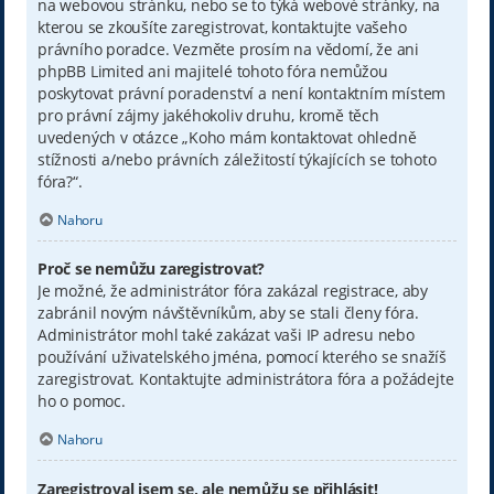
na webovou stránku, nebo se to týká webové stránky, na
kterou se zkoušíte zaregistrovat, kontaktujte vašeho
právního poradce. Vezměte prosím na vědomí, že ani
phpBB Limited ani majitelé tohoto fóra nemůžou
poskytovat právní poradenství a není kontaktním místem
pro právní zájmy jakéhokoliv druhu, kromě těch
uvedených v otázce „Koho mám kontaktovat ohledně
stížnosti a/nebo právních záležitostí týkajících se tohoto
fóra?“.
Nahoru
Proč se nemůžu zaregistrovat?
Je možné, že administrátor fóra zakázal registrace, aby
zabránil novým návštěvníkům, aby se stali členy fóra.
Administrátor mohl také zakázat vaši IP adresu nebo
používání uživatelského jména, pomocí kterého se snažíš
zaregistrovat. Kontaktujte administrátora fóra a požádejte
ho o pomoc.
Nahoru
Zaregistroval jsem se, ale nemůžu se přihlásit!