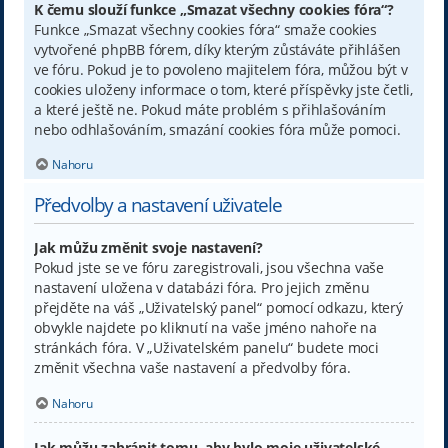
K čemu slouží funkce „Smazat všechny cookies fóra“?
Funkce „Smazat všechny cookies fóra“ smaže cookies
vytvořené phpBB fórem, díky kterým zůstáváte přihlášen
ve fóru. Pokud je to povoleno majitelem fóra, můžou být v
cookies uloženy informace o tom, které příspěvky jste četli,
a které ještě ne. Pokud máte problém s přihlašováním
nebo odhlašováním, smazání cookies fóra může pomoci.
Nahoru
Předvolby a nastavení uživatele
Jak můžu změnit svoje nastavení?
Pokud jste se ve fóru zaregistrovali, jsou všechna vaše
nastavení uložena v databázi fóra. Pro jejich změnu
přejděte na váš „Uživatelský panel“ pomocí odkazu, který
obvykle najdete po kliknutí na vaše jméno nahoře na
stránkách fóra. V „Uživatelském panelu“ budete moci
změnit všechna vaše nastavení a předvolby fóra.
Nahoru
Jak můžu zabránit tomu, aby bylo moje uživatelské