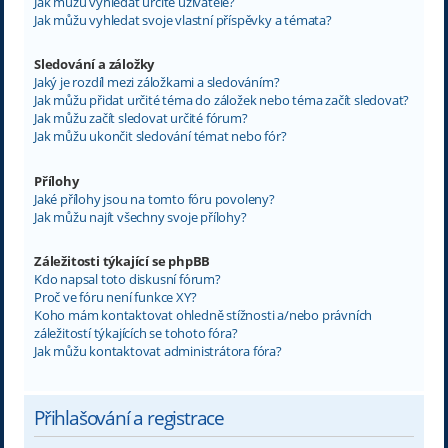
Jak můžu vyhledat určité uživatele?
Jak můžu vyhledat svoje vlastní příspěvky a témata?
Sledování a záložky
Jaký je rozdíl mezi záložkami a sledováním?
Jak můžu přidat určité téma do záložek nebo téma začít sledovat?
Jak můžu začít sledovat určité fórum?
Jak můžu ukončit sledování témat nebo fór?
Přílohy
Jaké přílohy jsou na tomto fóru povoleny?
Jak můžu najít všechny svoje přílohy?
Záležitosti týkající se phpBB
Kdo napsal toto diskusní fórum?
Proč ve fóru není funkce XY?
Koho mám kontaktovat ohledně stížnosti a/nebo právních
záležitostí týkajících se tohoto fóra?
Jak můžu kontaktovat administrátora fóra?
Přihlašování a registrace