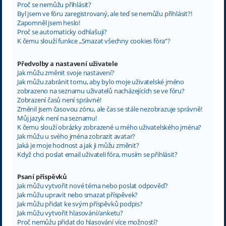
Proč se nemůžu přihlásit?
Byl jsem ve fóru zaregistrovaný, ale teď se nemůžu přihlásit?!
Zapomněl jsem heslo!
Proč se automaticky odhlašuji?
K čemu slouží funkce „Smazat všechny cookies fóra“?
Předvolby a nastavení uživatele
Jak můžu změnit svoje nastavení?
Jak můžu zabránit tomu, aby bylo moje uživatelské jméno
zobrazeno na seznamu uživatelů nacházejících se ve fóru?
Zobrazení časů není správné!
Změnil jsem časovou zónu, ale čas se stále nezobrazuje správně!
Můj jazyk není na seznamu!
K čemu slouží obrázky zobrazené u mého uživatelského jména?
Jak můžu u svého jména zobrazit avatar?
Jaká je moje hodnost a jak ji můžu změnit?
Když chci poslat email uživateli fóra, musím se přihlásit?
Psaní příspěvků
Jak můžu vytvořit nové téma nebo poslat odpověď?
Jak můžu upravit nebo smazat příspěvek?
Jak můžu přidat ke svým příspěvků podpis?
Jak můžu vytvořit hlasování/anketu?
Proč nemůžu přidat do hlasování více možností?