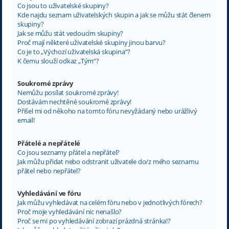
Co jsou to uživatelské skupiny?
Kde najdu seznam uživatelských skupin a jak se můžu stát členem
skupiny?
Jak se můžu stát vedoucím skupiny?
Proč mají některé uživatelské skupiny jinou barvu?
Co je to „Výchozí uživatelská skupina“?
K čemu slouží odkaz „Tým“?
Soukromé zprávy
Nemůžu posílat soukromé zprávy!
Dostávám nechtěné soukromé zprávy!
Přišel mi od někoho na tomto fóru nevyžádaný nebo urážlivý
email!
Přátelé a nepřátelé
Co jsou seznamy přátel a nepřátel?
Jak můžu přidat nebo odstranit uživatele do/z mého seznamu
přátel nebo nepřátel?
Vyhledávání ve fóru
Jak můžu vyhledávat na celém fóru nebo v jednotlivých fórech?
Proč moje vyhledávání nic nenašlo?
Proč se mi po vyhledávání zobrazí prázdná stránka!?