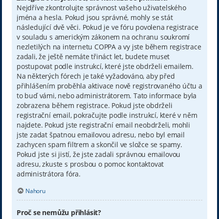
Nejdříve zkontrolujte správnost vašeho uživatelského
jména a hesla. Pokud jsou správné, mohly se stát
následující dvě věci. Pokud je ve fóru povolena registrace
v souladu s americkým zákonem na ochranu soukromí
nezletilých na internetu COPPA a vy jste během registrace
zadali, že ještě nemáte třináct let, budete muset
postupovat podle instrukcí, které jste obdrželi emailem.
Na některých fórech je také vyžadováno, aby před
přihlášením proběhla aktivace nově registrovaného účtu a
to buď vámi, nebo administrátorem. Tato informace byla
zobrazena během registrace. Pokud jste obdrželi
registrační email, pokračujte podle instrukcí, které v něm
najdete. Pokud jste registrační email neobdrželi, mohli
jste zadat špatnou emailovou adresu, nebo byl email
zachycen spam filtrem a skončil ve složce se spamy.
Pokud jste si jistí, že jste zadali správnou emailovou
adresu, zkuste s prosbou o pomoc kontaktovat
administrátora fóra.
Nahoru
Proč se nemůžu přihlásit?