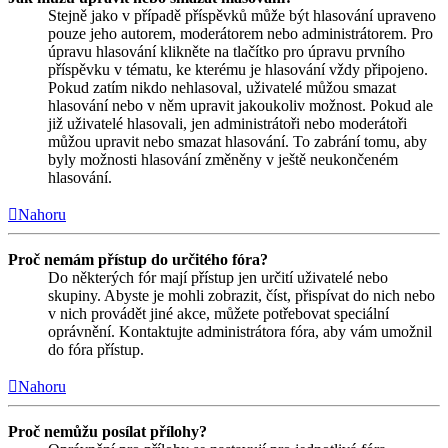
Stejně jako v případě příspěvků může být hlasování upraveno
pouze jeho autorem, moderátorem nebo administrátorem. Pro
úpravu hlasování klikněte na tlačítko pro úpravu prvního
příspěvku v tématu, ke kterému je hlasování vždy připojeno.
Pokud zatím nikdo nehlasoval, uživatelé můžou smazat
hlasování nebo v něm upravit jakoukoliv možnost. Pokud ale
již uživatelé hlasovali, jen administrátoři nebo moderátoři
můžou upravit nebo smazat hlasování. To zabrání tomu, aby
byly možnosti hlasování změněny v ještě neukončeném
hlasování.
Nahoru
Proč nemám přístup do určitého fóra?
Do některých fór mají přístup jen určití uživatelé nebo
skupiny. Abyste je mohli zobrazit, číst, přispívat do nich nebo
v nich provádět jiné akce, můžete potřebovat speciální
oprávnění. Kontaktujte administrátora fóra, aby vám umožnil
do fóra přístup.
Nahoru
Proč nemůžu posílat přílohy?