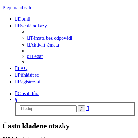
Přejít na obsah
Domů
Rychlé odkazy
Témata bez odpovědí
Aktivní témata
Hledat
FAQ
Přihlásit se
Registrovat
Obsah fóra
Hledat
Pokročilé
Hledat
hledání
Často kladené otázky