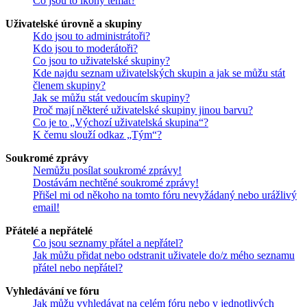
Co jsou to ikony témat?
Uživatelské úrovně a skupiny
Kdo jsou to administrátoři?
Kdo jsou to moderátoři?
Co jsou to uživatelské skupiny?
Kde najdu seznam uživatelských skupin a jak se můžu stát
členem skupiny?
Jak se můžu stát vedoucím skupiny?
Proč mají některé uživatelské skupiny jinou barvu?
Co je to „Výchozí uživatelská skupina“?
K čemu slouží odkaz „Tým“?
Soukromé zprávy
Nemůžu posílat soukromé zprávy!
Dostávám nechtěné soukromé zprávy!
Přišel mi od někoho na tomto fóru nevyžádaný nebo urážlivý
email!
Přátelé a nepřátelé
Co jsou seznamy přátel a nepřátel?
Jak můžu přidat nebo odstranit uživatele do/z mého seznamu
přátel nebo nepřátel?
Vyhledávání ve fóru
Jak můžu vyhledávat na celém fóru nebo v jednotlivých