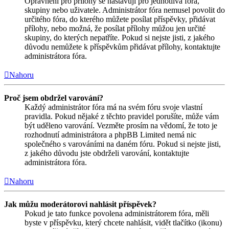
Oprávnění pro přílohy se nastavují pro jednotlivá fóra,
skupiny nebo uživatele. Administrátor fóra nemusel povolit do
určitého fóra, do kterého můžete posílat příspěvky, přidávat
přílohy, nebo možná, že posílat přílohy můžou jen určité
skupiny, do kterých nepatříte. Pokud si nejste jisti, z jakého
důvodu nemůžete k příspěvkům přidávat přílohy, kontaktujte
administrátora fóra.
Nahoru
Proč jsem obdržel varování?
Každý administrátor fóra má na svém fóru svoje vlastní
pravidla. Pokud nějaké z těchto pravidel porušíte, může vám
být uděleno varování. Vezměte prosím na vědomí, že toto je
rozhodnutí administrátora a phpBB Limited nemá nic
společného s varováními na daném fóru. Pokud si nejste jisti,
z jakého důvodu jste obdrželi varování, kontaktujte
administrátora fóra.
Nahoru
Jak můžu moderátorovi nahlásit příspěvek?
Pokud je tato funkce povolena administrátorem fóra, měli
byste v příspěvku, který chcete nahlásit, vidět tlačítko (ikonu)