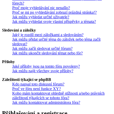
fórech?
Proč moje vyhledávání nic nenašlo?
Proč se mi po vyhledávání zobrazí prázdná stránka!?
Jak můžu vyhledat určité uživatele?
Jak můžu vyhledat svoje vlastní příspěvky a témata?
Sledování a záložky
Jaký je rozdíl mezi záložkami a sledováním?
Jak můžu přidat určité téma do záložek nebo téma začít
sledovat?
Jak můžu začít sledovat určité fórum?
Jak můžu ukončit sledování témat nebo fór?
Přílohy
Jaké přílohy jsou na tomto fóru povoleny?
Jak můžu najít všechny svoje přílohy?
Záležitosti týkající se phpBB
Kdo napsal toto diskusní fórum?
Proč ve fóru není funkce XY?
Koho mám kontaktovat ohledně stížnosti a/nebo právních
záležitostí týkajících se tohoto fóra?
Jak můžu kontaktovat administrátora fóra?
Přihlašování a registrace