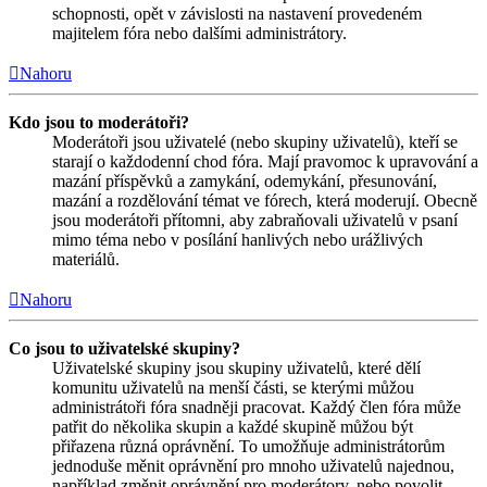
schopnosti, opět v závislosti na nastavení provedeném
majitelem fóra nebo dalšími administrátory.
Nahoru
Kdo jsou to moderátoři?
Moderátoři jsou uživatelé (nebo skupiny uživatelů), kteří se
starají o každodenní chod fóra. Mají pravomoc k upravování a
mazání příspěvků a zamykání, odemykání, přesunování,
mazání a rozdělování témat ve fórech, která moderují. Obecně
jsou moderátoři přítomni, aby zabraňovali uživatelů v psaní
mimo téma nebo v posílání hanlivých nebo urážlivých
materiálů.
Nahoru
Co jsou to uživatelské skupiny?
Uživatelské skupiny jsou skupiny uživatelů, které dělí
komunitu uživatelů na menší části, se kterými můžou
administrátoři fóra snadněji pracovat. Každý člen fóra může
patřit do několika skupin a každé skupině můžou být
přiřazena různá oprávnění. To umožňuje administrátorům
jednoduše měnit oprávnění pro mnoho uživatelů najednou,
například změnit oprávnění pro moderátory, nebo povolit