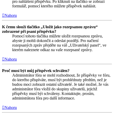
pro nahlášení příspěvku. Po kliknutí na tlačítko se zobrazí
formulář, pomocí kterého můžete příspěvek nahlásit.
Nahoru
K čemu slouží tlačítko „Uložit jako rozepsanou zprávu“
zobrazené při psaní příspěvku?
Pomocí tohoto tlačítka můžete uložit rozepsanou zprávu,
abyste ji mohli dokončit a odeslat později. Pro načtení
rozepsaných zpráv přejděte na váš „Uživatelský panel“, ve
kterém naleznete odkaz na vaše rozepsané zprávy.
Nahoru
Proč musí být můj příspěvek schválen?
Administrátor fóra se mohl rozhodnout, že příspěvky ve fóru,
do kterého přispíváte, musí být prohlédnuty předtím, než je
budou moci zobrazit ostatní uživatelé. Je také možné, že vás
administrátor fóra vložil do skupiny uživatelů, jejichž
příspěvky musí být schváleny. Kontaktujte, prosím,
administrátora fóra pro další informace.
Nahoru