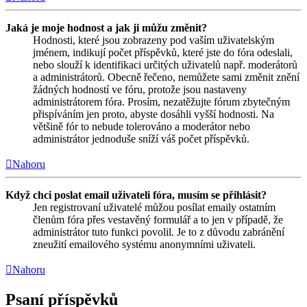
Jaká je moje hodnost a jak ji můžu změnit?
Hodnosti, které jsou zobrazeny pod vaším uživatelským
jménem, indikují počet příspěvků, které jste do fóra odeslali,
nebo slouží k identifikaci určitých uživatelů např. moderátorů
a administrátorů. Obecně řečeno, nemůžete sami změnit znění
žádných hodností ve fóru, protože jsou nastaveny
administrátorem fóra. Prosím, nezatěžujte fórum zbytečným
přispíváním jen proto, abyste dosáhli vyšší hodnosti. Na
většině fór to nebude tolerováno a moderátor nebo
administrátor jednoduše sníží váš počet příspěvků.
Nahoru
Když chci poslat email uživateli fóra, musím se přihlásit?
Jen registrovaní uživatelé můžou posílat emaily ostatním
členům fóra přes vestavěný formulář a to jen v případě, že
administrátor tuto funkci povolil. Je to z důvodu zabránění
zneužití emailového systému anonymními uživateli.
Nahoru
Psaní příspěvků