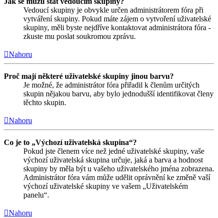
Jak se můžu stát vedoucím skupiny?
Vedoucí skupiny je obvykle určen administrátorem fóra při
vytváření skupiny. Pokud máte zájem o vytvoření uživatelské
skupiny, měli byste nejdříve kontaktovat administrátora fóra -
zkuste mu poslat soukromou zprávu.
Nahoru
Proč mají některé uživatelské skupiny jinou barvu?
Je možné, že administrátor fóra přiřadil k členům určitých
skupin nějakou barvu, aby bylo jednodušší identifikovat členy
těchto skupin.
Nahoru
Co je to „Výchozí uživatelská skupina“?
Pokud jste členem více než jedné uživatelské skupiny, vaše
výchozí uživatelská skupina určuje, jaká a barva a hodnost
skupiny by měla být u vašeho uživatelského jména zobrazena.
Administrátor fóra vám může udělit oprávnění ke změně vaší
výchozí uživatelské skupiny ve vašem „Uživatelském
panelu“.
Nahoru