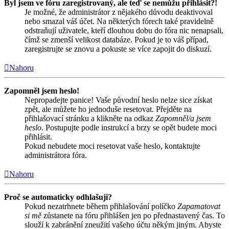
Byl jsem ve fóru zaregistrovaný, ale teď se nemůžu přihlásit?!
Je možné, že administrátor z nějakého důvodu deaktivoval
nebo smazal váš účet. Na některých fórech také pravidelně
odstraňují uživatele, kteří dlouhou dobu do fóra nic nenapsali,
čímž se zmenší velikost databáze. Pokud je to váš případ,
zaregistrujte se znovu a pokuste se více zapojit do diskuzí.
Nahoru
Zapomněl jsem heslo!
Nepropadejte panice! Vaše původní heslo nelze sice získat
zpět, ale můžete ho jednoduše resetovat. Přejděte na
přihlašovací stránku a klikněte na odkaz
Zapomněl/a jsem
heslo
. Postupujte podle instrukcí a brzy se opět budete moci
přihlásit.
Pokud nebudete moci resetovat vaše heslo, kontaktujte
administrátora fóra.
Nahoru
Proč se automaticky odhlašuji?
Pokud nezatrhnete během přihlašování políčko
Zapamatovat
si mě
zůstanete na fóru přihlášen jen po přednastavený čas. To
slouží k zabránění zneužití vašeho účtu někým jiným. Abyste