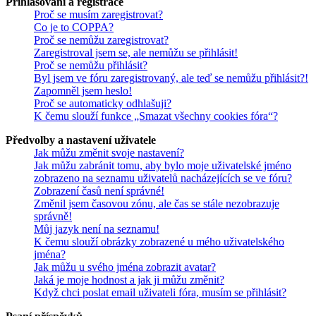
Přihlašování a registrace
Proč se musím zaregistrovat?
Co je to COPPA?
Proč se nemůžu zaregistrovat?
Zaregistroval jsem se, ale nemůžu se přihlásit!
Proč se nemůžu přihlásit?
Byl jsem ve fóru zaregistrovaný, ale teď se nemůžu přihlásit?!
Zapomněl jsem heslo!
Proč se automaticky odhlašuji?
K čemu slouží funkce „Smazat všechny cookies fóra“?
Předvolby a nastavení uživatele
Jak můžu změnit svoje nastavení?
Jak můžu zabránit tomu, aby bylo moje uživatelské jméno
zobrazeno na seznamu uživatelů nacházejících se ve fóru?
Zobrazení časů není správné!
Změnil jsem časovou zónu, ale čas se stále nezobrazuje
správně!
Můj jazyk není na seznamu!
K čemu slouží obrázky zobrazené u mého uživatelského
jména?
Jak můžu u svého jména zobrazit avatar?
Jaká je moje hodnost a jak ji můžu změnit?
Když chci poslat email uživateli fóra, musím se přihlásit?