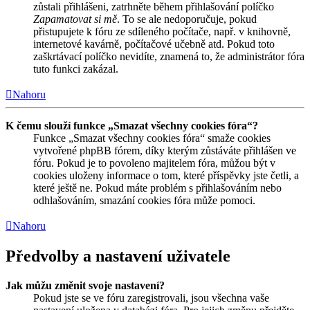
zůstali přihlášeni, zatrhněte během přihlašování políčko
Zapamatovat si mě
. To se ale nedoporučuje, pokud
přistupujete k fóru ze sdíleného počítače, např. v knihovně,
internetové kavárně, počítačové učebně atd. Pokud toto
zaškrtávací políčko nevidíte, znamená to, že administrátor fóra
tuto funkci zakázal.
Nahoru
K čemu slouží funkce „Smazat všechny cookies fóra“?
Funkce „Smazat všechny cookies fóra“ smaže cookies
vytvořené phpBB fórem, díky kterým zůstáváte přihlášen ve
fóru. Pokud je to povoleno majitelem fóra, můžou být v
cookies uloženy informace o tom, které příspěvky jste četli, a
které ještě ne. Pokud máte problém s přihlašováním nebo
odhlašováním, smazání cookies fóra může pomoci.
Nahoru
Předvolby a nastavení uživatele
Jak můžu změnit svoje nastavení?
Pokud jste se ve fóru zaregistrovali, jsou všechna vaše