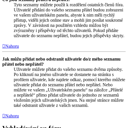
Tyto seznamy můžete použít k rozdělení ostatních členů fóra.
Uživatelé přidáni do vašeho seznamu přátel budou zobrazeni
ve vašem uživatelském panelu, abyste k nim měli rychlý
přístup, viděli jejich online stav a mohli jim posílat soukromé
zprávy. V závislosti na použitém vzhledu můžou být
zvýrazněny i příspěvky od těchto uživatelů. Pokud přidáte
uživatele do seznamu nepřátel, budou jejich příspěvky skryty.
Nahoru
Jak můžu přidat nebo odstranit uživatele do/z mého seznamu
přátel nebo nepřátel?
Uživatele můžete přidat do vašeho seznamu dvěma způsoby.
Po kliknutí na jméno uživatele se dostanete na stránku s
profilem uživatele, kde najdete odkaz, pomocí kterého můžete
uživatele přidat do seznamu přátel nebo nepřátel. Nebo
můžete ve vašem „Uživatelském panelu“ na záložce „Přátelé
a nepřátelé“ přímo přidat uživatele do jednoho ze seznamů
vložením jejich uživatelských jmen. Na stejné stránce můžete
také odstranit uživatele z vašich seznamů.
Nahoru