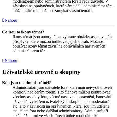
moderátorem nebo administrátorem fóra z řady důvodů. V
závislosti na oprávněních, které vám udělil administrátor fóra,
můžete také mít možnost zamykat vlastní témata.
Nahoru
Co jsou to ikony témat?
Ikony témat jsou autory témat vybrané obrázky asociované s
příspěvky, které můžou indikovat jejich obsah. Možnost
používat ikony témat závisí na oprávněních nastavených
administrátorem fóra.
Nahoru
Uživatelské úrovně a skupiny
Kdo jsou to administrátoři?
Administrátoři jsou uživatelé fóra, kteří mají nejvyšší úroveň
kontroly nad celým fórem. Tito členové můžou kontrolovat
všechny aspekty fóra, včetně nastavení oprávnění, banování
uživatelů, vytváření uživatelských skupin nebo moderátorů
atd. a to v závislosti na oprávněních, která jsou jim udělena
majitelem fóra nebo dalšími administrátory. Administrátoři
také můžou mít ve všech fórech úplné moderátorské