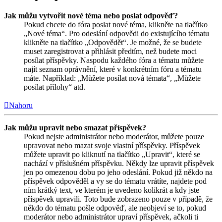
Jak můžu vytvořit nové téma nebo poslat odpověď?
Pokud chcete do fóra poslat nové téma, klikněte na tlačítko
„Nové téma“. Pro odeslání odpovědi do existujícího tématu
klikněte na tlačítko „Odpovědět“. Je možné, že se budete
muset zaregistrovat a přihlásit předtím, než budete moci
posílat příspěvky. Naspodu každého fóra a tématu můžete
najít seznam oprávnění, které v konkrétním fóru a tématu
máte. Například: „Můžete posílat nová témata“, „Můžete
posílat přílohy“ atd.
Nahoru
Jak můžu upravit nebo smazat příspěvek?
Pokud nejste administrátor nebo moderátor, můžete pouze
upravovat nebo mazat svoje vlastní příspěvky. Příspěvek
můžete upravit po kliknutí na tlačítko „Upravit“, které se
nachází v příslušném příspěvku. Někdy lze upravit příspěvek
jen po omezenou dobu po jeho odeslání. Pokud již někdo na
příspěvek odpověděl a vy se do tématu vrátíte, najdete pod
ním krátký text, ve kterém je uvedeno kolikrát a kdy jste
příspěvek upravili. Toto bude zobrazeno pouze v případě, že
někdo do tématu pošle odpověď, ale neobjeví se to, pokud
moderátor nebo administrátor upraví příspěvek, ačkoli ti