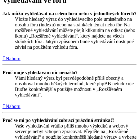
Vyhledávání ve fóru
Jak můžu vyhledávat na celém fóru nebo v jednotlivých fórech?
Vložte hledaný výraz do vyhledávacího pole umístěného na
obsahu fóra (indexu) nebo na stránkách témat nebo fór. Na
rozšířené vyhledávání můžete přejít kliknutím na odkaz (nebo
ikonu) „Rozšířené vyhledávání“, který najdete na všech
stránkách fóra. Jakým způsobem bude vyhledávání dostupné
závisí na použitém vzhledu fóra.
Nahoru
Proč moje vyhledávání nic nenašlo?
Vámi hledaný výraz byl pravděpodobně příliš obecný a
obsahoval mnoho běžných termínů, které phpBB neindexuje.
Buďte konkrétnější a použijte možnosti v „Rozšířeném
vyhledávání“.
Nahoru
Proč se mi po vyhledávání zobrazí prázdná stránka!?
Vaše vyhledávání vrátilo příliš mnoho výsledků a webový
server je nebyl schopen zpracovat. Přejděte na „Rozšířené
vyhledávání“ a použijte konkrétnější hledané výrazy a vyberte