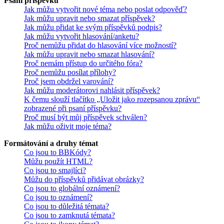
Psaní příspěvků
Jak můžu vytvořit nové téma nebo poslat odpověď?
Jak můžu upravit nebo smazat příspěvek?
Jak můžu přidat ke svým příspěvků podpis?
Jak můžu vytvořit hlasování/anketu?
Proč nemůžu přidat do hlasování více možností?
Jak můžu upravit nebo smazat hlasování?
Proč nemám přístup do určitého fóra?
Proč nemůžu posílat přílohy?
Proč jsem obdržel varování?
Jak můžu moderátorovi nahlásit příspěvek?
K čemu slouží tlačítko „Uložit jako rozepsanou zprávu“
zobrazené při psaní příspěvku?
Proč musí být můj příspěvek schválen?
Jak můžu oživit moje téma?
Formátování a druhy témat
Co jsou to BBKódy?
Můžu použít HTML?
Co jsou to smajlíci?
Můžu do příspěvků přidávat obrázky?
Co jsou to globální oznámení?
Co jsou to oznámení?
Co jsou to důležitá témata?
Co jsou to zamknutá témata?