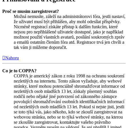
Proč se musím zaregistrovat?
Možná nemusíte, záleží na administrátorovi fóra, jestli nastaví,
že uživatel musí být přihlášen, aby mohl odesílat příspěvky.
Nicméně registrací získáte přístup k dalším funkcím, které
nejsou pro nepřihlášené uživatele dostupné, jako je například
možnost použití vlastních avatarů, posílání soukromých zpráv
a emailů ostatním členům fóra atd. Registrace trvá jen chvíli a
tak vám ji můžeme doporučit.
Nahoru
Co je to COPPA?
COPPA je americký zákon z roku 1998 na ochranu soukromí
nezletilých na internetu. Tento zákon vyžaduje, aby webové
stránky, které mohou potenciálně shromažďovat informace od
nezletilých osob mladších 13 let, získaly písemný souhlas
rodičů nebo nějaké jiné potvrzení od zákonného zástupce
povolující shromažďování osobních identifikačních informací
od nezletilých osob mladších 13 let. Pokud si nejste jisti, jestli
se toto týká vás, jako někoho, kdo se zkouší zaregistrovat na
webovou stránku, nebo se to týká webové stránky, na kterou
se zkoušíte zaregistrovat, kontaktujte vašeho právního
poradce. Vezměte prosím na vědomí, že ani phpBB Limited