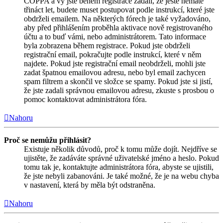
COPPA a vy jste během registrace zadali, že ještě nemáte
třináct let, budete muset postupovat podle instrukcí, které jste
obdrželi emailem. Na některých fórech je také vyžadováno,
aby před přihlášením proběhla aktivace nově registrovaného
účtu a to buď vámi, nebo administrátorem. Tato informace
byla zobrazena během registrace. Pokud jste obdrželi
registrační email, pokračujte podle instrukcí, které v něm
najdete. Pokud jste registrační email neobdrželi, mohli jste
zadat špatnou emailovou adresu, nebo byl email zachycen
spam filtrem a skončil ve složce se spamy. Pokud jste si jistí,
že jste zadali správnou emailovou adresu, zkuste s prosbou o
pomoc kontaktovat administrátora fóra.
Nahoru
Proč se nemůžu přihlásit?
Existuje několik důvodů, proč k tomu může dojít. Nejdříve se
ujistěte, že zadáváte správné uživatelské jméno a heslo. Pokud
tomu tak je, kontaktujte administrátora fóra, abyste se ujistili,
že jste nebyli zabanováni. Je také možné, že je na webu chyba
v nastavení, která by měla být odstraněna.
Nahoru