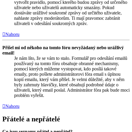
vytvořit pravidlo, pomocí kterého budou zprávy od určeného
uživatele nebo uživatelů automaticky smazány. Pokud
dostáváte urážlivé soukromé zprávy od určitého uživatele,
nahlaste zprávy moderátorům. Ti mají pravomoc zabránit
uživateli v odesílání soukromých zpráv.
Nahoru
Přišel mi od někoho na tomto fóru nevyžádaný nebo urážlivý
email!
Je nám líto, že se vám to stalo. Formulář pro odesílání emailů
používaný na tomto fóru obsahuje obranné mechanismy,
pomocí kterých můžeme vystopovat, kdo posílá takové
emaily, proto pošlete administrátorovi fóra email s úplnou
kopií emailu, který vám přišel. Je velmi důležité, aby v něm
byly zahrnuty hlavičky, které obsahují podrobné údaje o
uživateli, který email poslal. Administrátor fóra pak bude moci
problém vyřešit.
Nahoru
Přátelé a nepřátelé
Co jsou seznamy přátel a nepřátel?