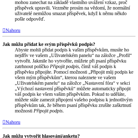
mohou zanechat na základě vlastního uvážení vzkaz, proč
příspěvek upravili. Vezměte prosím na vědomí, že normální
uživatelé nemůžou smazat příspěvek, když k němu někdo
pošle odpověď.
Nahoru
Jak můžu přidat ke svým příspěvků podpis?
Abyste mohli přidat podpis k vašim příspěvkům, musíte ho
nejdřív ve vašem „Uživatelském panelu“ na záložce „Profil“
vytvořit. Jakmile ho vytvoříte, můžete při psaní příspěvku
zatrhnout políčko
Připojit podpis
, čímž váš podpis k
příspěvku připojíte. Pomocí možnosti „Připojit můj podpis ke
všem mým příspěvkům“, kterou naleznete ve vašem
„Uživatelském panelu“ na záložce „Nastavení fóra“ v sekci
„Výchozí nastavení příspěvků“ můžete automaticky připojit
váš podpis ke všem vašim příspěvkům. Pokud to uděláte,
můžete stále zamezit připojení vašeho podpisu k jednotlivým
příspěvkům tak, že během psaní příspěvku zrušíte zaškrtnutí
možnosti
Připojit podpis
.
Nahoru
Jak můžu vytvořit hlasování/anketu?