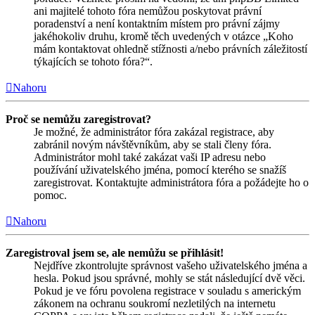
ani majitelé tohoto fóra nemůžou poskytovat právní
poradenství a není kontaktním místem pro právní zájmy
jakéhokoliv druhu, kromě těch uvedených v otázce „Koho
mám kontaktovat ohledně stížnosti a/nebo právních záležitostí
týkajících se tohoto fóra?“.
Nahoru
Proč se nemůžu zaregistrovat?
Je možné, že administrátor fóra zakázal registrace, aby
zabránil novým návštěvníkům, aby se stali členy fóra.
Administrátor mohl také zakázat vaši IP adresu nebo
používání uživatelského jména, pomocí kterého se snažíš
zaregistrovat. Kontaktujte administrátora fóra a požádejte ho o
pomoc.
Nahoru
Zaregistroval jsem se, ale nemůžu se přihlásit!
Nejdříve zkontrolujte správnost vašeho uživatelského jména a
hesla. Pokud jsou správné, mohly se stát následující dvě věci.
Pokud je ve fóru povolena registrace v souladu s americkým
zákonem na ochranu soukromí nezletilých na internetu