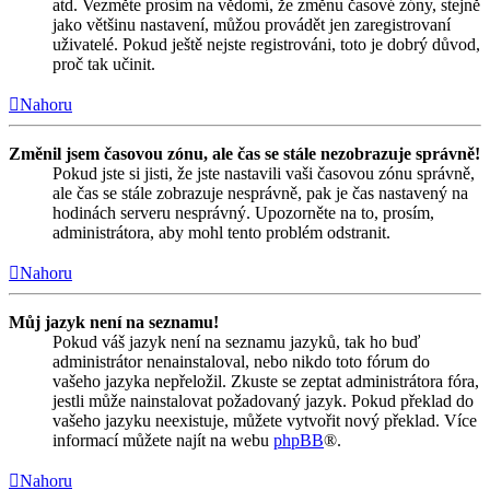
atd. Vezměte prosím na vědomí, že změnu časové zóny, stejně
jako většinu nastavení, můžou provádět jen zaregistrovaní
uživatelé. Pokud ještě nejste registrováni, toto je dobrý důvod,
proč tak učinit.
Nahoru
Změnil jsem časovou zónu, ale čas se stále nezobrazuje správně!
Pokud jste si jisti, že jste nastavili vaši časovou zónu správně,
ale čas se stále zobrazuje nesprávně, pak je čas nastavený na
hodinách serveru nesprávný. Upozorněte na to, prosím,
administrátora, aby mohl tento problém odstranit.
Nahoru
Můj jazyk není na seznamu!
Pokud váš jazyk není na seznamu jazyků, tak ho buď
administrátor nenainstaloval, nebo nikdo toto fórum do
vašeho jazyka nepřeložil. Zkuste se zeptat administrátora fóra,
jestli může nainstalovat požadovaný jazyk. Pokud překlad do
vašeho jazyku neexistuje, můžete vytvořit nový překlad. Více
informací můžete najít na webu
phpBB
®.
Nahoru