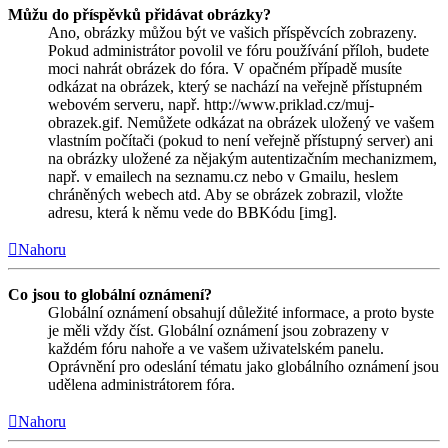
Můžu do příspěvků přidávat obrázky?
Ano, obrázky můžou být ve vašich příspěvcích zobrazeny.
Pokud administrátor povolil ve fóru používání příloh, budete
moci nahrát obrázek do fóra. V opačném případě musíte
odkázat na obrázek, který se nachází na veřejně přístupném
webovém serveru, např. http://www.priklad.cz/muj-
obrazek.gif. Nemůžete odkázat na obrázek uložený ve vašem
vlastním počítači (pokud to není veřejně přístupný server) ani
na obrázky uložené za nějakým autentizačním mechanizmem,
např. v emailech na seznamu.cz nebo v Gmailu, heslem
chráněných webech atd. Aby se obrázek zobrazil, vložte
adresu, která k němu vede do BBKódu [img].
Nahoru
Co jsou to globální oznámení?
Globální oznámení obsahují důležité informace, a proto byste
je měli vždy číst. Globální oznámení jsou zobrazeny v
každém fóru nahoře a ve vašem uživatelském panelu.
Oprávnění pro odeslání tématu jako globálního oznámení jsou
udělena administrátorem fóra.
Nahoru