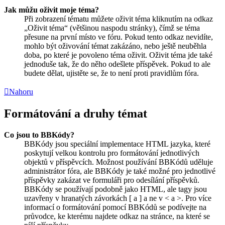
Jak můžu oživit moje téma?
Při zobrazení tématu můžete oživit téma kliknutím na odkaz
„Oživit téma“ (většinou naspodu stránky), čímž se téma
přesune na první místo ve fóru. Pokud tento odkaz nevidíte,
mohlo být oživování témat zakázáno, nebo ještě neuběhla
doba, po které je povoleno téma oživit. Oživit téma jde také
jednoduše tak, že do něho odešlete příspěvek. Pokud to ale
budete dělat, ujistěte se, že to není proti pravidlům fóra.
Nahoru
Formátování a druhy témat
Co jsou to BBKódy?
BBKódy jsou speciální implementace HTML jazyka, které
poskytují velkou kontrolu pro formátování jednotlivých
objektů v příspěvcích. Možnost používání BBKódů uděluje
administrátor fóra, ale BBKódy je také možné pro jednotlivé
příspěvky zakázat ve formuláři pro odesílání příspěvků.
BBKódy se používají podobně jako HTML, ale tagy jsou
uzavřeny v hranatých závorkách [ a ] a ne v < a >. Pro více
informací o formátování pomocí BBKódů se podívejte na
průvodce, ke kterému najdete odkaz na stránce, na které se