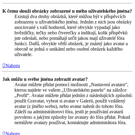
K čemu slouží obrázky zobrazené u mého uživatelského jména?
Existují dva druhy obrázků, které můžou být v příspěvcích
zobrazeny u uživatelského jména. Jedním z nich jsou obrázky
asociované s vaší hodností, které obvykle vypadají jako
hvězdičky, tečky nebo čtverečky a indikují, kolik příspěvků
jste odeslali, nebo pomáhají určit jakou mají uživatelé fóra
funkci. Další, obvykle větší obrázek, je známý jako avatar a
obecně se jedná o unikátní nebo osobní obrázek každého
uživatele.
Nahoru
Jak můžu u svého jména zobrazit avatar?
Avatar můžete přidat pomocí možnosti „Nastavení avataru“,
kterou najdete ve vašem „Uživatelském panelu“ na záložce
„Profil“. Avatar můžete přidat jedním z následujících způsobů:
použít Gravatar, vybrat si avatar v Galerii, použít vzdálený
avatar (z jiného webu), nebo avatar nahrát do tohoto fóra.
Záleží na administrátorovi fóra, jestli je používání avatarů
povoleno a jakými způsoby lze avatary do fóra přidat. Pokud
nemůžete avatary používat, kontaktujte administrátora fóra.
Nahoru