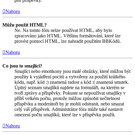
píší příspěvky.
Nahoru
Můžu použít HTML?
Ne. Na tomto fóru nelze používat HTML, aby bylo
zpracováno jako HTML. Většinu formátování, které lze
provést pomocí HTML, lze nahradit použitím BBKódů.
Nahoru
Co jsou to smajlíci?
Smajlíci nebo emotikony jsou malé obrázky, které můžou být
použity k vyjádření pocitů a vytvořeny za použití krátkého
kódu, např. kód :) znamená radost a kód :( znamená smutek.
Úplný seznam smajlíků najdete na formuláři, na kterém se
tvoří zprávy a příspěvky. Pokuste se nepoužívat smajlíky v
příliš velkém počtu, protože můžou způsobit nečitelnost
příspěvku a moderátoři by je mohli odstranit, nebo smazat
celý váš příspěvek. Administrátor fóra může také nastavit
omezení počtu smajlíků, které lze v příspěvku použít.
Nahoru