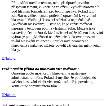
Při posílání nového tématu, nebo při úpravě prvního
příspěvku tématu, klikněte na záložku „Vytvořit hlasování“
pod hlavním formulářem pro text příspěvku. Pokud tuto
záložku nevidíte, nemáte potřebné oprávnění k vytvoření
hlasování. Vložte „Hlasovací otázku“ a nejméně dvě
„Možnosti hlasování“, ujistěte se, že je každá možnost
napsaná v textovém poli na vlastním řádku. Můžete také
nastavit počet možností, které uživatel může během hlasování
vybrat (v poli „Možností na uživatele“), časové omezení
trvání hlasování ve dnech (0 pro časově neomezené
hlasování) a nakonec můžete povolit uživatelům měnit jejich
hlasy.
Nahoru
Proč nemůžu přidat do hlasování více možností?
Omezení počtu možností v hlasování je nastaveno
administrátorem fóra. Pokud si myslíte, že potřebujete do
vašeho hlasování vložit více možností než je povoleno,
kontaktujte administrátora fóra.
Nahoru
Jak můžu upravit nebo smazat hlasování?