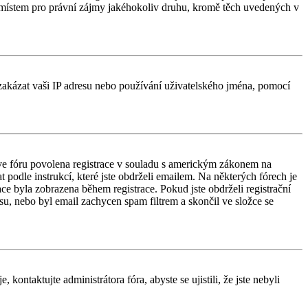
 místem pro právní zájmy jakéhokoliv druhu, kromě těch uvedených v
é zakázat vaši IP adresu nebo používání uživatelského jména, pomocí
e ve fóru povolena registrace v souladu s americkým zákonem na
 podle instrukcí, které jste obdrželi emailem. Na některých fórech je
e byla zobrazena během registrace. Pokud jste obdrželi registrační
esu, nebo byl email zachycen spam filtrem a skončil ve složce se
kontaktujte administrátora fóra, abyste se ujistili, že jste nebyli