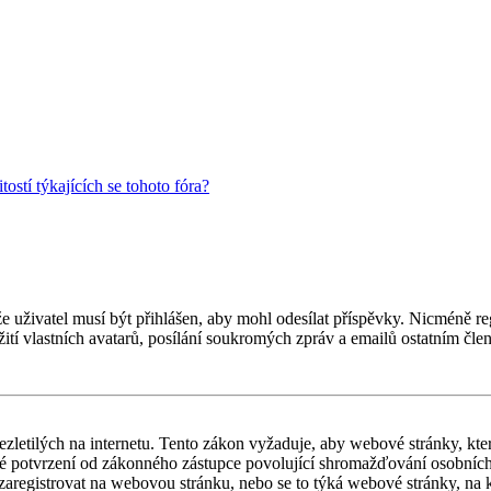
ostí týkajících se tohoto fóra?
 že uživatel musí být přihlášen, aby mohl odesílat příspěvky. Nicméně reg
ití vlastních avatarů, posílání soukromých zpráv a emailů ostatním člen
letilých na internetu. Tento zákon vyžaduje, aby webové stránky, kte
iné potvrzení od zákonného zástupce povolující shromažďování osobních 
ouší zaregistrovat na webovou stránku, nebo se to týká webové stránky, na