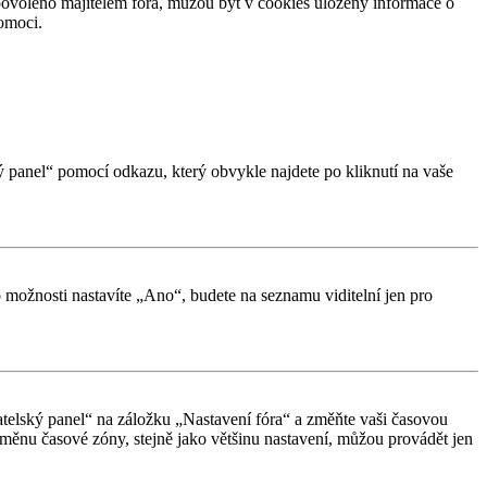
povoleno majitelem fóra, můžou být v cookies uloženy informace o
pomoci.
ký panel“ pomocí odkazu, který obvykle najdete po kliknutí na vaše
o možnosti nastavíte „Ano“, budete na seznamu viditelní jen pro
vatelský panel“ na záložku „Nastavení fóra“ a změňte vaši časovou
měnu časové zóny, stejně jako většinu nastavení, můžou provádět jen