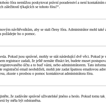
tohoto fóra nemůžou poskytovat právní poradenství a není kontaktním
záležitostí týkajících se tohoto fóra?“.
il novým návštěvníkům, aby se stali členy fóra. Administrátor mohl tak
a a požádejte ho o pomoc.
esla. Pokud jsou správné, mohly se stát následující dvě věci. Pokud j
 registrace zadali, že ještě nemáte třináct let, budete muset postupovat
registrovaného účtu a to buď vámi, nebo administrátorem. Tato informac
ste registrační email neobdrželi, mohli jste zadat špatnou emailovou adr
dresu, zkuste s prosbou o pomoc kontaktovat administrátora fóra.
těte, že zadáváte správné uživatelské jméno a heslo. Pokud tomu tak je, 
erá by měla být odstraněna.