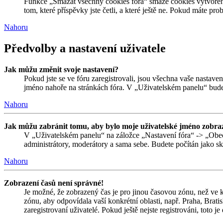
Funkce „Smazat všechny cookies fóra“ smaže cookies vytvořené
tom, které příspěvky jste četli, a které ještě ne. Pokud máte 
Nahoru
Předvolby a nastavení uživatele
Jak můžu změnit svoje nastavení?
Pokud jste se ve fóru zaregistrovali, jsou všechna vaše nastave
jméno nahoře na stránkách fóra. V „Uživatelském panelu“ bude
Nahoru
Jak můžu zabránit tomu, aby bylo moje uživatelské jméno zobraz
V „Uživatelském panelu“ na záložce „Nastavení fóra“ -> „Obe
administrátory, moderátory a sama sebe. Budete počítán jako skr
Nahoru
Zobrazení časů není správné!
Je možné, že zobrazený čas je pro jinou časovou zónu, než ve k
zónu, aby odpovídala vaší konkrétní oblasti, např. Praha, Bra
zaregistrovaní uživatelé. Pokud ještě nejste registrováni, toto je