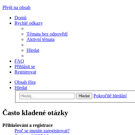
Přejít na obsah
Domů
Rychlé odkazy
Témata bez odpovědí
Aktivní témata
Hledat
FAQ
Přihlásit se
Registrovat
Obsah fóra
Hledat
Pokročilé hledání
Hledat
Často kladené otázky
Přihlašování a registrace
Proč se musím zaregistrovat?