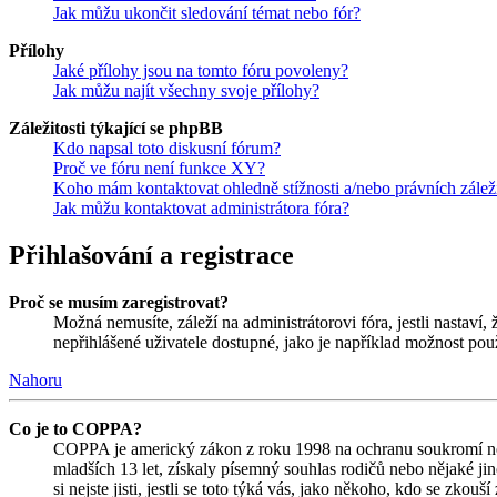
Jak můžu ukončit sledování témat nebo fór?
Přílohy
Jaké přílohy jsou na tomto fóru povoleny?
Jak můžu najít všechny svoje přílohy?
Záležitosti týkající se phpBB
Kdo napsal toto diskusní fórum?
Proč ve fóru není funkce XY?
Koho mám kontaktovat ohledně stížnosti a/nebo právních záležit
Jak můžu kontaktovat administrátora fóra?
Přihlašování a registrace
Proč se musím zaregistrovat?
Možná nemusíte, záleží na administrátorovi fóra, jestli nastaví,
nepřihlášené uživatele dostupné, jako je například možnost použ
Nahoru
Co je to COPPA?
COPPA je americký zákon z roku 1998 na ochranu soukromí nez
mladších 13 let, získaly písemný souhlas rodičů nebo nějaké j
si nejste jisti, jestli se toto týká vás, jako někoho, kdo se zk