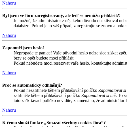
Nahoru
Byl jsem ve fóru zaregistrovaný, ale teď se nemůžu přihlásit?!
Je možné, že administrátor z nějakého důvodu deaktivoval nebo 
databáze. Pokud je to váš případ, zaregistrujte se znovu a pokust
Nahoru
Zapomněl jsem heslo!
Nepropadejte panice! Vaše původní heslo nelze sice získat zpět,
brzy se opět budete moci přihlásit.
Pokud nebudete moci resetovat vaše heslo, kontaktujte administ
Nahoru
Proč se automaticky odhlašuji?
Pokud nezatrhnete během přihlašování políčko
Zapamatovat si
zatrhněte během přihlašování políčko
Zapamatovat si mě
. To s
toto zaškrtávací políčko nevidíte, znamená to, že administrátor f
Nahoru
K čemu slouží funkce „Smazat všechny cookies fóra“?