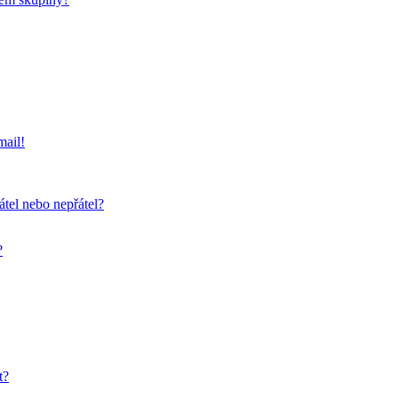
mail!
átel nebo nepřátel?
?
t?