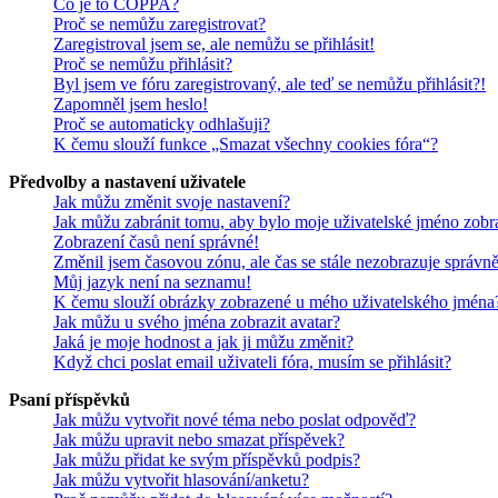
Co je to COPPA?
Proč se nemůžu zaregistrovat?
Zaregistroval jsem se, ale nemůžu se přihlásit!
Proč se nemůžu přihlásit?
Byl jsem ve fóru zaregistrovaný, ale teď se nemůžu přihlásit?!
Zapomněl jsem heslo!
Proč se automaticky odhlašuji?
K čemu slouží funkce „Smazat všechny cookies fóra“?
Předvolby a nastavení uživatele
Jak můžu změnit svoje nastavení?
Jak můžu zabránit tomu, aby bylo moje uživatelské jméno zobr
Zobrazení časů není správné!
Změnil jsem časovou zónu, ale čas se stále nezobrazuje správně
Můj jazyk není na seznamu!
K čemu slouží obrázky zobrazené u mého uživatelského jména
Jak můžu u svého jména zobrazit avatar?
Jaká je moje hodnost a jak ji můžu změnit?
Když chci poslat email uživateli fóra, musím se přihlásit?
Psaní příspěvků
Jak můžu vytvořit nové téma nebo poslat odpověď?
Jak můžu upravit nebo smazat příspěvek?
Jak můžu přidat ke svým příspěvků podpis?
Jak můžu vytvořit hlasování/anketu?