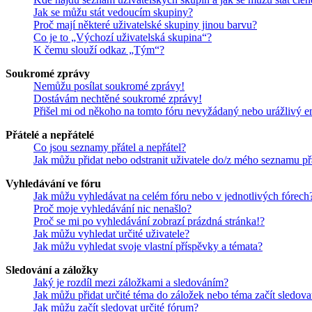
Jak se můžu stát vedoucím skupiny?
Proč mají některé uživatelské skupiny jinou barvu?
Co je to „Výchozí uživatelská skupina“?
K čemu slouží odkaz „Tým“?
Soukromé zprávy
Nemůžu posílat soukromé zprávy!
Dostávám nechtěné soukromé zprávy!
Přišel mi od někoho na tomto fóru nevyžádaný nebo urážlivý e
Přátelé a nepřátelé
Co jsou seznamy přátel a nepřátel?
Jak můžu přidat nebo odstranit uživatele do/z mého seznamu př
Vyhledávání ve fóru
Jak můžu vyhledávat na celém fóru nebo v jednotlivých fórech
Proč moje vyhledávání nic nenašlo?
Proč se mi po vyhledávání zobrazí prázdná stránka!?
Jak můžu vyhledat určité uživatele?
Jak můžu vyhledat svoje vlastní příspěvky a témata?
Sledování a záložky
Jaký je rozdíl mezi záložkami a sledováním?
Jak můžu přidat určité téma do záložek nebo téma začít sledova
Jak můžu začít sledovat určité fórum?