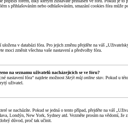
 phpBB fórem, díky kterým zůstáváte přihlášen ve fóru. Pokud je to 
problém s přihlašováním nebo odhlašováním, smazání cookies fóra může 
ní uložena v databázi fóra. Pro jejich změnu přejděte na váš „Uživatels
te moci změnit všechna vaše nastavení a předvolby fóra.
eno na seznamu uživatelů nacházejících se ve fóru?
cné nastavení fóra“ najdete možnost
Skrýt můj online stav
. Pokud u tét
ytý uživatel.
teré se nacházíte. Pokud se jedná o tento případ, přejděte na váš „Uži
tislava, Londýn, New York, Sydney atd. Vezměte prosím na vědomí, že z
 dobrý důvod, proč tak učinit.