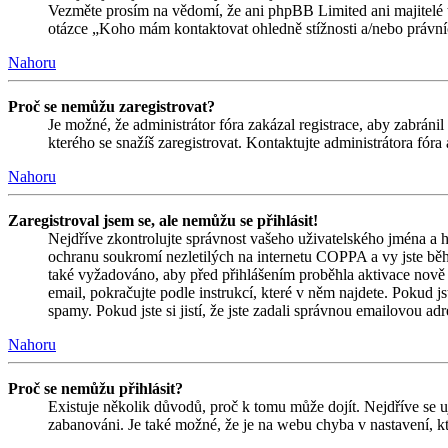
Vezměte prosím na vědomí, že ani phpBB Limited ani majitelé 
otázce „Koho mám kontaktovat ohledně stížnosti a/nebo právních 
Nahoru
Proč se nemůžu zaregistrovat?
Je možné, že administrátor fóra zakázal registrace, aby zabrán
kterého se snažíš zaregistrovat. Kontaktujte administrátora fór
Nahoru
Zaregistroval jsem se, ale nemůžu se přihlásit!
Nejdříve zkontrolujte správnost vašeho uživatelského jména a h
ochranu soukromí nezletilých na internetu COPPA a vy jste během
také vyžadováno, aby před přihlášením proběhla aktivace nově 
email, pokračujte podle instrukcí, které v něm najdete. Pokud j
spamy. Pokud jste si jistí, že jste zadali správnou emailovou a
Nahoru
Proč se nemůžu přihlásit?
Existuje několik důvodů, proč k tomu může dojít. Nejdříve se ujis
zabanováni. Je také možné, že je na webu chyba v nastavení, kt