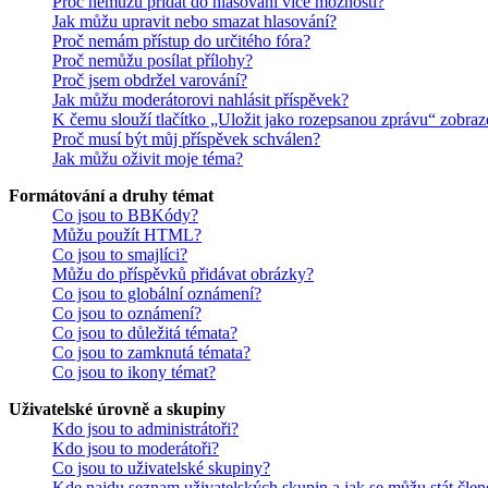
Proč nemůžu přidat do hlasování více možností?
Jak můžu upravit nebo smazat hlasování?
Proč nemám přístup do určitého fóra?
Proč nemůžu posílat přílohy?
Proč jsem obdržel varování?
Jak můžu moderátorovi nahlásit příspěvek?
K čemu slouží tlačítko „Uložit jako rozepsanou zprávu“ zobraz
Proč musí být můj příspěvek schválen?
Jak můžu oživit moje téma?
Formátování a druhy témat
Co jsou to BBKódy?
Můžu použít HTML?
Co jsou to smajlíci?
Můžu do příspěvků přidávat obrázky?
Co jsou to globální oznámení?
Co jsou to oznámení?
Co jsou to důležitá témata?
Co jsou to zamknutá témata?
Co jsou to ikony témat?
Uživatelské úrovně a skupiny
Kdo jsou to administrátoři?
Kdo jsou to moderátoři?
Co jsou to uživatelské skupiny?
Kde najdu seznam uživatelských skupin a jak se můžu stát čle