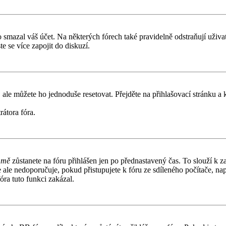
smazal váš účet. Na některých fórech také pravidelně odstraňují uživate
e se více zapojit do diskuzí.
 ale můžete ho jednoduše resetovat. Přejděte na přihlašovací stránku a
rátora fóra.
 mě
zůstanete na fóru přihlášen jen po přednastavený čas. To slouží k z
e ale nedoporučuje, pokud přistupujete k fóru ze sdíleného počítače, n
óra tuto funkci zakázal.