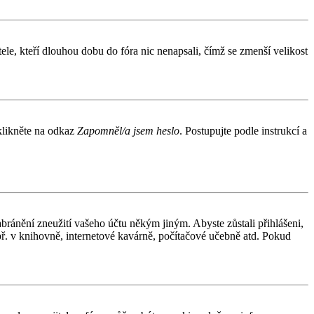
le, kteří dlouhou dobu do fóra nic nenapsali, čímž se zmenší velikost
 klikněte na odkaz
Zapomněl/a jsem heslo
. Postupujte podle instrukcí a
abránění zneužití vašeho účtu někým jiným. Abyste zůstali přihlášeni,
apř. v knihovně, internetové kavárně, počítačové učebně atd. Pokud